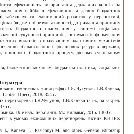
інити ефективність використання державних коштів на
планування найбільш ефективних та дієвих бюджетних
і забезпечувати економічний розвиток у перспективі,
оцінки бюджетної результативності, дотримання принципу
утність бюджетного планування у системі соціально-
изначенні сукупності принципів, інструментів формування
джетних видатків з врахуванням адаптивних механізмів
печенню збалансованості фінансових ресурсів держави,
, прозорості бюджетного процесу, дієвому суспільному
я; бюджетний механізм; бюджетна політика; соціально-
Література
ювання економіки: монографія / І.Я. Чугунов, Т.В.Канєва,
.: Глобус-Пресс, 2018. 354 с.
перетворень / І.Я.Чугунов, Т.В.Канєва та ін.; за заг.ред.
376 с.
ика. 19-е изд.: пер.с англ. М.: Вильямс, 2015. 1360 с.
тегія в умовах економічних перетворень. Вісник КНТЕУ.
 I., Kaneva T., Pasichnyi M. and other. General editorship