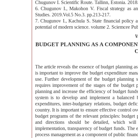
Chugunov I. Scientific Route. Tallinn, Estonia. 2018
6. Chugunov I., Makohon V. Fiscal strategy as an
Studies. 2019.Vol.5 No.3. pp.213-217.
7. Chugunov I., Kachula S. State financial policy
potential of modern science. volume 2. Sciemcee Pu
V
BUDGET PLANNING AS A COMPONEN
The article reveals the essence of budget planning 
is important to improve the budget expenditure mana
use. Further development of the budget planning s
requires improvement of the stages of the budget 
planning and increase the efficiency of budget funds
system is to develop and implement a balanced bud
expenditures, inter-budgetary relations, budget def
country. It is important to ensure effective control o
budget programs of the relevant principles: budget p
and directions should be detailed, which will
implementation, transparency of budget funds. The 
process management as a component of public financ