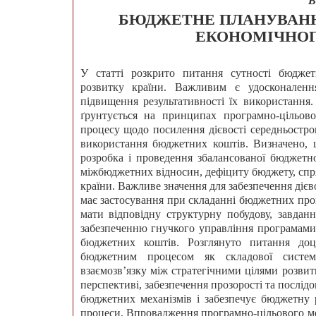
В
БЮДЖЕТНЕ ПЛАНУВАНН
ЕКОНОМІЧНОГ
У статті розкрито питання сутності бюджет
розвитку країни. Важливим є удосконален
підвищення результативності їх використанн
ґрунтується на принципах програмно-цільово
процесу щодо посилення дієвості середньостр
використання бюджетних коштів. Визначено,
розробка і проведення збалансованої бюджетно
міжбюджетних відносин, дефіциту бюджету, спр
країни. Важливе значення для забезпечення ді
має застосування при складанні бюджетних про
мати відповідну структурну побудову, завдан
забезпеченню гнучкого управління програмами, 
бюджетних коштів. Розглянуто питання доці
бюджетним процесом як складової систем
взаємозв’язку між стратегічними цілями розви
перспективі, забезпечення прозорості та послідо
бюджетних механізмів і забезпечує бюджетну 
процеси. Впровадження програмно-цільового м