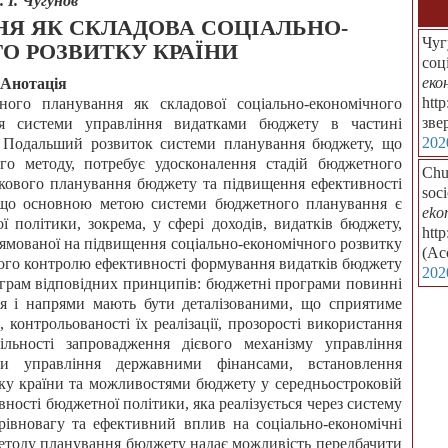
. І. Чугунов
Я ЯК СКЛАДОВА СОЦІАЛЬНО-
Чуг
О РОЗВИТКУ КРАЇНИ
соц
еко
Анотація
htt
ного планування як складової соціально-економічного
зве
ня системи управління видатками бюджету в частині
202
я. Подальший розвиток системи планування бюджету, що
го методу, потребує удосконалення стадій бюджетного
Chu
окового планування бюджету та підвищення ефективності
soc
 що основною метою системи бюджетного планування є
eko
ї політики, зокрема, у сфері доходів, видатків бюджету,
htt
ямованої на підвищення соціально-економічного розвитку
(Ac
євого контролю ефективності формування видатків бюджету
202
грам відповідних принципів: бюджетні програми повинні
ня і напрями мають бути деталізованими, що сприятиме
контрольованості їх реалізації, прозорості використання
льності запровадження дієвого механізму управління
и управління державними фінансами, встановлення
тку країни та можливостями бюджету у середньостроковій
вності бюджетної політики, яка реалізується через систему
рівновагу та ефективний вплив на соціально-економічні
етоду планування бюджету надає можливість передбачити