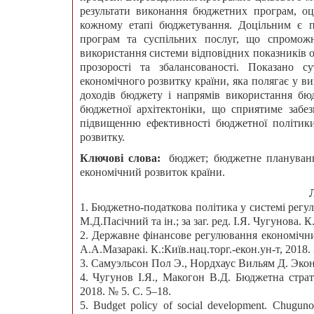
результати виконання бюджетних програм, оц
кожному етапі бюджетування. Доцільним є 
програм та суспільних послуг, що спроможн
використання системи відповідних показників 
прозорості та збалансованості. Показано с
економічного розвитку країни, яка полягає у в
доходів бюджету і напрямів використання бю
бюджетної архітектоніки, що сприятиме забез
підвищенню ефективності бюджетної політики
розвитку.
Ключові слова:
бюджет; бюджетне плануванн
економічний розвиток країни.
1. Бюджетно-податкова політика у системі регул
М.Д.Пасічний та ін.; за заг. ред. І.Я. Чугунова. К
2. Державне фінансове регулювання економічних 
А.А.Мазаракі. К.:Київ.нац.торг.-екон.ун-т, 2018. 
3. Самуэльсон Пол Э., Нордхаус Вильям Д. Эконом
4. Чугунов І.Я., Макогон В.Д. Бюджетна стра
2018. № 5. С. 5–18.
5. Budget policy of social development. Chugunov