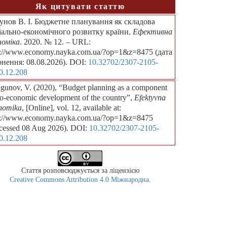
Як цитувати статтю
унов В. І. Бюджетне планування як складова
іально-економічного розвитку країни.
Ефективна
номіка
. 2020. № 12. – URL:
p://www.economy.nayka.com.ua/?op=1&z=8475 (дата
рнення: 08.08.2026). DOI:
10.32702/2307-2105-
0.12.208
gunov, V. (2020), “Budget planning as a component
io-economic development of the country”,
Efektyvna
nomika
, [Online], vol. 12, available at:
p://www.economy.nayka.com.ua/?op=1&z=8475
cessed 08 Aug 2026). DOI:
10.32702/2307-2105-
0.12.208
Стаття розповсюджується за ліцензією
Creative Commons Attribution 4.0 Міжнародна
.