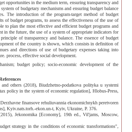
get opportunities in the medium term, ensuring transparency and
a system of budgetary mechanisms and ensuring budget balance
es. The introduction of the program-target method of budget
ts of budget programs, to assess the effectiveness of the use of
ble to plan the most effective and efficient budget programs and
in the future, the use of a system of appropriate indicators for
 principle of transparency and balance. The essence of budget
opment of the country is shown, which consists in definition of
venues and directions of use of budgetary expenses taking into
e. process, effective social development.
hanism; budget policy; socio-economic development of the
References
 and others (2018), Biudzhetno-podatkova polityka u systemi
ax policy in the system of economic regulation], Hlobus-Press,
), Derzhavne finansove rehuliuvannia ekonomichnykh peretvoren
ns], Kyiv.nats.torh.-ekon.un-t, Kyiv, Ukraine, P. 376.
(2015), Jekonomika [Economy], 19th ed., Vil'jams, Moscow,
get strategy in the conditions of economic transformations",