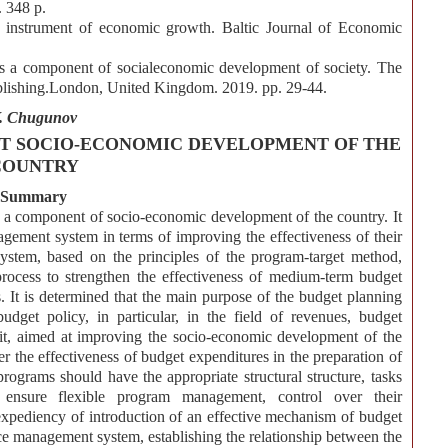
. 348 p.
 instrument of economic growth. Baltic Journal of Economic
 as a component of socialeconomic development of society. The
blishing.London, United Kingdom. 2019. pp. 29-44.
. Chugunov
T SOCIO-ECONOMIC DEVELOPMENT OF THE
COUNTRY
Summary
as a component of socio-economic development of the country. It
gement system in terms of improving the effectiveness of their
ystem, based on the principles of the program-target method,
process to strengthen the effectiveness of medium-term budget
. It is determined that the main purpose of the budget planning
get policy, in particular, in the field of revenues, budget
icit, aimed at improving the socio-economic development of the
ver the effectiveness of budget expenditures in the preparation of
rograms should have the appropriate structural structure, tasks
 ensure flexible program management, control over their
expediency of introduction of an effective mechanism of budget
e management system, establishing the relationship between the