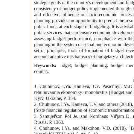
strategic goals of the country's development and bud
consistency of budget policy implemented through 
and effective influence on socio-economic process
planning provides an opportunity to predict the resul
public funds at each stage of budgeting. It is advisa
public services that can ensure economic development 
assessing budget performance, compliance with the
planning in the system of social and economic devel
set of principles, tools of formation of budget re
account adaptive mechanisms of budgetary architectur
Keywords:
udget; budget planning; budget mec
country.
1. Chuhunov, I.Ya. Kanieva, T.V. Pasichnyi, M.D.
rehuliuvannia ekonomiky: monohrafiia [Budget and t
Kyiv, Ukraine, P. 354.
2. Chuhunov, I.Ya. Kanieva, T.V. and others (2018
[State financial regulation of economic transformatio
3. Samujel'son Pol Je. and Nordhaus Vil'jam D. 
Russia, P. 1360.
4. Chuhunov, I.Ya. and Makohon, V.D. (2018), "Bud