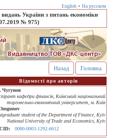
English
•
На русском
видань України з питань економіки
.07.2019 № 975)
Назад
Головна
Відомості про авторів
І. Чугунов
спірант кафедри фінансів, Київський національний
торговельно-економічний університет, м. Київ
Chugunov
stgraduate student of the Department of Finance, Kyiv
National University of Trade and Economics, Kyiv
CID:
0000-0003-1292-6612