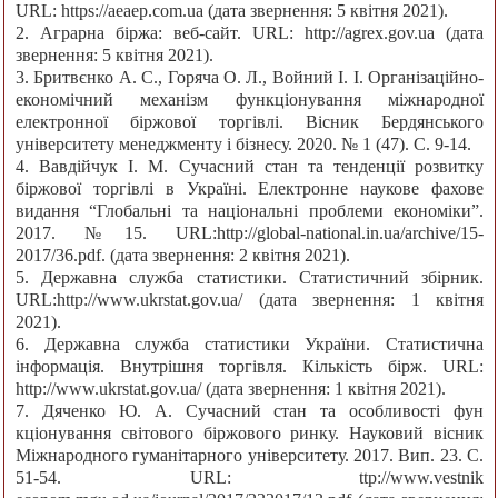
URL: https://aeaep.com.ua (дата звернення: 5 квітня 2021).
2. Аграрна біржа: веб-сайт. URL: http://agrex.gov.ua (дата
звернення: 5 квітня 2021).
3. Бритвєнко А. С., Горяча О. Л., Войний І. І. Організаційно-
економічний механізм функціонування міжнародної
електронної біржової торгівлі. Вісник Бердянського
університету менеджменту і бізнесу. 2020. № 1 (47). С. 9-14.
4. Вавдійчук І. М. Сучасний стан та тенденції розвитку
біржової торгівлі в Україні. Електронне наукове фахове
видання “Глобальні та національні проблеми економіки”.
2017. №15. URL:http://global-national.in.ua/archive/15-
2017/36.pdf. (дата звернення: 2 квітня 2021).
5. Державна служба статистики. Статистичний збірник.
URL:http://www.ukrstat.gov.ua/ (дата звернення: 1 квітня
2021).
6. Державна служба статистики України. Статистична
інформація. Внутрішня торгівля. Кількість бірж. URL:
http://www.ukrstat.gov.ua/ (дата звернення: 1 квітня 2021).
7. Дяченко Ю. А. Сучасний стан та особливості фун
кціонування світового біржового ринку. Науковий вісник
Міжнародного гуманітарного університету. 2017. Вип. 23. С.
51-54. URL: ttp://www.vestnik