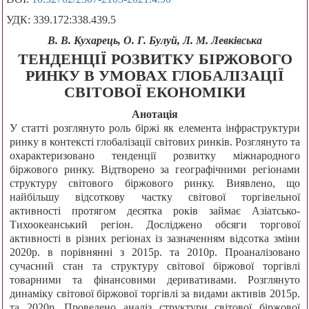
УДК: 339.172:338.439.5
В. В. Кухарець, О. Г. Булуй, Л. М. Левківська
ТЕНДЕНЦІЇ РОЗВИТКУ БІРЖОВОГО
РИНКУ В УМОВАХ ГЛОБАЛІЗАЦІЇ
СВІТОВОЇ ЕКОНОМІКИ
Анотація
У статті розглянуто роль біржі як елемента інфраструктури
ринку в контексті глобалізації світових ринків. Розглянуто та
охарактеризовано тенденції розвитку міжнародного
біржового ринку. Відтворено за географічними регіонами
структуру світового біржового ринку. Виявлено, що
найбільшу відсоткову частку світової торгівельної
активності протягом десятка років займає Азіатсько-
Тихоокеанський регіон. Досліджено обсяги торгової
активності в різних регіонах із зазначенням відсотка зміни
2020р. в порівнянні з 2015р. та 2010р. Проаналізовано
сучасний стан та структуру світової біржової торгівлі
товарними та фінансовими деривативами. Розглянуто
динаміку світової біржової торгівлі за видами активів 2015р.
та 2020р. Проведено аналіз структури світової біржової