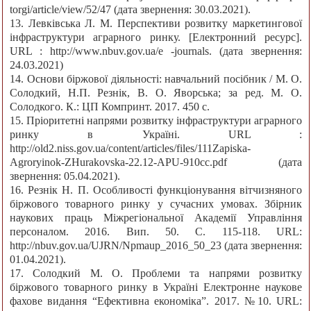
torgi/article/view/52/47 (дата звернення: 30.03.2021).
13. Левківська Л. М. Перспективи розвитку маркетингової
інфраструктури аграрного ринку. [Електронний ресурс].
URL : http://www.nbuv.gov.ua/e -journals. (дата звернення:
24.03.2021)
14. Основи біржової діяльності: навчальний посібник / М. О.
Солодкий, Н.П. Резнік, В. О. Яворська; за ред. М. О.
Солодкого. К.: ЦП Компринт. 2017. 450 с.
15. Пріоритетні напрями розвитку інфраструктури аграрного
ринку в Україні. URL :
http://old2.niss.gov.ua/content/articles/files/111Zapiska-
Agroryinok-ZHurakovska-22.12-APU-910cc.pdf (дата
звернення: 05.04.2021).
16. Резнік Н. П. Особливості функціонування вітчизняного
біржового товарного ринку у сучасних умовах. Збірник
наукових праць Міжрегіональної Академії Управління
персоналом. 2016. Вип. 50. С. 115-118. URL:
http://nbuv.gov.ua/UJRN/Npmaup_2016_50_23 (дата звернення:
01.04.2021).
17. Солодкий М. О. Проблеми та напрями розвитку
біржового товарного ринку в Україні Електронне наукове
фахове видання “Ефективна економіка”. 2017. №10. URL: