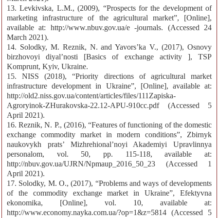
13. Levkivska, L.M., (2009), “Prospects for the development of
marketing infrastructure of the agricultural market”, [Online],
available at: http://www.nbuv.gov.ua/e -journals. (Accessed 24
March 2021).
14. Solodky, M. Reznik, N. and Yavors’ka V., (2017), Osnovy
birzhovoyi diyal’nosti [Basics of exchange activity ], TSP
Komprunt, Kyiv, Ukraine.
15. NISS (2018), “Priority directions of agricultural market
infrastructure development in Ukraine”, [Online], available at:
http://old2.niss.gov.ua/content/articles/files/111Zapiska-
Agroryinok-ZHurakovska-22.12-APU-910cc.pdf (Accessed 5
April 2021).
16. Reznik, N. P., (2016), “Features of functioning of the domestic
exchange commodity market in modern conditions”, Zbirnyk
naukovykh prats’ Mizhrehional’noyi Akademiyi Upravlinnya
personalom, vol. 50, pp. 115-118, available at:
http://nbuv.gov.ua/UJRN/Npmaup_2016_50_23 (Accessed 1
April 2021).
17. Solodky, M. O., (2017), “Problems and ways of developments
of the сommodity exchange market in Ukraine”, Efektyvna
ekonomika, [Online], vol. 10, available at:
http://www.economy.nayka.com.ua/?op=1&z=5814 (Accessed 5