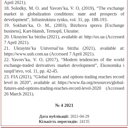
April 2021).
18. Solodky, M. O. and Yavors’ka, V. O, (2019), “The exchange
market in globalization conditions: state and prospects of
development”, Infrastruktura rynku, vol. 31, pp. 188-193.
19. Sokhats’ka, O. M., (2003), Birzhova sprava [Exchange
business], Kart-blansh, Ternopil, Ukraine.
20. Ukrayins’ka birzha (2021), available at: http://ux.ua (Accessed
7 April 2021).
21. Ukrayins’ka Universal’na birzha (2021), available at:
https://www.uub.com.ua (Accessed 7 April 2021).
22. Yavors’ka, V. O, (2017), “Modern tendencies of the world
exchange-traded derivatives market development”, Ekonomika i
suspil’stvo, vol. 11, pp. 42-45.
23. FIA (2021), “Global futures and options trading reaches record
level in 2020”, available at: https://www.fia.org/resources/global-
futures-and-options-trading-reaches-record-level-2020 (Accessed
26 March 2021).
№ 4 2021
Дата публікації:
2021-04-29
Кількість переглядів:
24135