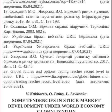
http://www.economy.nayka.com.ua/?op=1&z=5814 (дата
звернення: 05.04.2021).
18. Солодкий М.О., Яворська В.О. Біржовий ринок в умовах
глобалізації: стан та перспективи розвитку. Інфраструктура
ринку. 2019. Вип. 31. С. 188-193.
19. Сохацька О.М. Біржова справа: підручник. Тернопіль:
Карт-бланш, 2003. 602 с.
20. Українська біржа: веб-сайт. URL: http://ux.ua (дата
звернення: 07.04.2021)
21. Українська Універсальна біржа: веб-сайт. URL:
https://www.uub.com.ua (дата звернення: 07.04.2021)
22. Яворська В.О. Сучасні тенденції розвитку світового
біржового ринку деривативів. Економіка і суспільство. 2017.
Вип. 11. С. 42-45.
23. Global futures and options trading reaches record level in
2020. URL : https://www.fia.org/resources/global-futures-and-
options-trading-reaches-record-level-2020 (дата звернення:
26.03.2021).
V. Kukharets, O. Buluy, L. Levkivska
SOME TENDENCIES IN STOCK MARKET
DEVELOPMENT UNDER WORLD ECONOMY
GLOBALIZATION