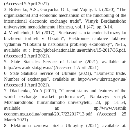
(Accessed 5 April 2021).
3. Britvenko, A.S., Goryacha. O. l., and Vojniy, І. І. (2020), “The
organizational and economic mechanism of the functioning of the
international electronic exchange trade”, Visnyk Berdianskoho
universytetu menedzhmentu i biznesu, vol. 1 (47), pp. 9-14.
4. Vavdiichuk, I. M. (2017), “Suchasnyi stan ta tendentsii rozvytku
birzhovoi torhivli v Ukraini”, Elektronne naukove fakhove
vydannia “Hlobalni ta natsionalni problemy ekonomiky”, №15,
available at : http://global-national.in.ua/archive/15-2017/36.pdf.
(Accessed 2 April 2021).
5. State Statistics Service of Ukraine (2021), available at:
http://www.ukrstat.gov.ua/ (Accessed 1 April 2021).
6. State Statistics Service of Ukraine (2021), “Domestic trade.
Number of exchanges”, available at: http://www.ukrstat.gov.ua/
(Accessed 1 April 2021).
7. Dіachenko, Yu.A.(2017), “Current status and features of the
world exchange market performance”, Naukovyy visnyk
Mizhnarodnoho humanitarnoho universytetu, 23, pp. 51-54,
available at: ttp://www.vestnik
econom.mgu.od.ua/journal/2017/232017/13.pdf (Accessed 25
March 2021).
8. Elektronna zernova birzha Ukrayiny (2021), available at: