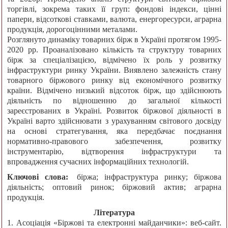
торгівлі, зокрема таких її груп: фондові індекси, цінні
папери, відсоткові ставками, валюта, енергоресурси, аграрна
продукція, дорогоцінними металами.
Розглянуто динаміку товарних бірж в Україні протягом 1995-
2020 рр. Проаналізовано кількість та структуру товарних
бірж за спеціалізацією, відмічено їх роль у розвитку
інфраструктури ринку України. Виявлено залежність стану
товарного біржового ринку від економічного розвитку
країни. Відмічено низький відсоток бірж, що здійснюють
діяльність по відношенню до загальної кількості
зареєстрованих в Україні. Розвиток біржової діяльності в
Україні варто здійснювати з урахуванням світового досвіду
на основі стратегування, яка передбачає поєднання
нормативно-правового забезпечення, розвитку
інструментарію, відтворення інфраструктури та
впровадження сучасних інформаційних технологій.
Ключові слова:
біржа; інфраструктура ринку; біржова
діяльність; оптовий ринок; біржовий актив; аграрна
продукція.
Література
1. Асоціація «Біржові та електронні майданчики»: веб-сайт.