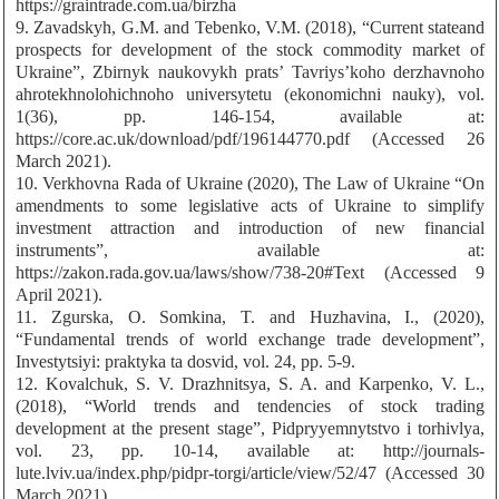
https://graintrade.com.ua/birzha
9. Zavadskyh, G.M. and Tebenko, V.M. (2018), “Current stateand
prospects for development of the stock commodity market of
Ukraine”, Zbirnyk naukovykh prats’ Tavriys’koho derzhavnoho
ahrotekhnolohichnoho universytetu (ekonomichni nauky), vol.
1(36), pp. 146-154, available at:
https://core.ac.uk/download/pdf/196144770.pdf (Accessed 26
March 2021).
10. Verkhovna Rada of Ukraine (2020), The Law of Ukraine “On
amendments to some legislative acts of Ukraine to simplify
investment attraction and introduction of new financial
instruments”, available at:
https://zakon.rada.gov.ua/laws/show/738-20#Text (Accessed 9
April 2021).
11. Zgurska, О. Somkina, T. and Huzhavina, I., (2020),
“Fundamental trends of world exchange trade development”,
Investytsiyi: praktyka ta dosvid, vol. 24, pp. 5-9.
12. Kovalchuk, S. V. Drazhnitsya, S. A. and Karpenko, V. L.,
(2018), “World trends and tendencies of stock trading
development at the present stage”, Pidpryyemnytstvo i torhivlya,
vol. 23, pp. 10-14, available at: http://journals-
lute.lviv.ua/index.php/pidpr-torgi/article/view/52/47 (Accessed 30
March 2021).