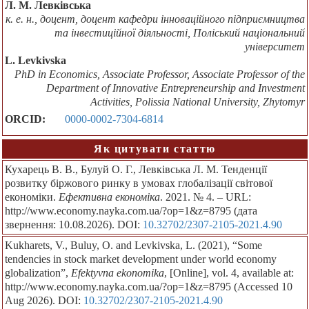
Л. М. Левківська
к. е. н., доцент, доцент кафедри інноваційного підприємництва
та інвестиційної діяльності, Поліський національний
університет
L. Levkivska
PhD in Economics, Associate Professor, Associate Professor of the
Department of Innovative Entrepreneurship and Investment
Activities, Polissia National University, Zhytomyr
ORCID:
0000-0002-7304-6814
Як цитувати статтю
Кухарець В. В., Булуй О. Г., Левківська Л. М. Тенденції
розвитку біржового ринку в умовах глобалізації світової
економіки.
Ефективна економіка
. 2021. № 4. – URL:
http://www.economy.nayka.com.ua/?op=1&z=8795 (дата
звернення: 10.08.2026). DOI:
10.32702/2307-2105-2021.4.90
Kukharets, V., Buluy, O. and Levkivska, L. (2021), “Some
tendencies in stock market development under world economy
globalization”,
Efektyvna ekonomika
, [Online], vol. 4, available at:
http://www.economy.nayka.com.ua/?op=1&z=8795 (Accessed 10
Aug 2026). DOI:
10.32702/2307-2105-2021.4.90