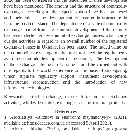
2020 has been considered and the tendencies of their development
have been mentioned. The amount and the structure of commodity
exchanges according to their specialization have been analysed
and their role in the development of market infrastructure in
Ukraine has been stated. The dependence of a state of commodity
exchange market from the economic development of the country
has been detected. A low amount of exchange houses, which carry
out the activities in regard to an overall number of the registered
exchange houses in Ukraine, has been stated. The traded value on
the commodities exchange market does not meet the requirements
as to the economic development of the country. The development
of the exchange activities in Ukraine should be carried out with
due regards to the world experience on the basis of strategizing,
which stipulate regulatory support, instrument development,
infrastructure reconstruction and the introduction of new
information technologies.
Keywords:
stock exchange; market infrastructure; exchange
activities; wholesale market; exchange asset; agricultural products.
References
1. Asotsiatsiya «Birzhovi ta elektronni maydanchyky» (2021),
available at: https://aeaep.com.ua (Accessed 5 April 2021).
2. Ahrarna birzha (2021), available at: http://agrex.gov.ua