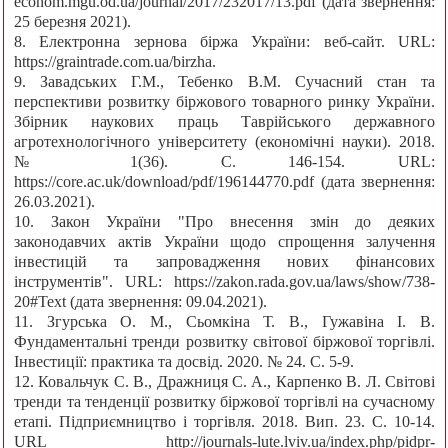
econom.mgu.od.ua/journal/2017/232017/13.pdf (дата звернення:
25 березня 2021).
8. Електронна зернова біржа України: веб-сайт. URL:
https://graintrade.com.ua/birzha.
9. Завадських Г.М., Тебенко В.М. Сучасний стан та
перспективи розвитку біржового товарного ринку України.
Збірник наукових праць Таврійського державного
агротехнологічного університету (економічні науки). 2018.
№ 1(36). С. 146-154. URL:
https://core.ac.uk/download/pdf/196144770.pdf (дата звернення:
26.03.2021).
10. Закон України "Про внесення змін до деяких
законодавчих актів України щодо спрощення залучення
інвестицій та запровадження нових фінансових
інструментів". URL: https://zakon.rada.gov.ua/laws/show/738-
20#Text (дата звернення: 09.04.2021).
11. Згурська О. М., Сьомкіна Т. В., Гужавіна І. В.
Фундаментальні тренди розвитку світової біржової торгівлі.
Інвестиції: практика та досвід. 2020. № 24. С. 5-9.
12. Ковальчук С. В., Дражниця С. А., Карпенко В. Л. Світові
тренди та тенденції розвитку біржової торгівлі на сучасному
етапі. Підприємництво і торгівля. 2018. Вип. 23. С. 10-14.
URL http://journals-lute.lviv.ua/index.php/pidpr-