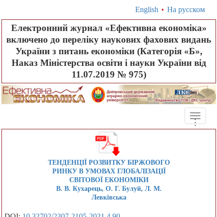
English
•
На русском
Електронний журнал «Ефективна економіка»
включено до переліку наукових фахових видань
України з питань економіки (Категорія «Б»,
Наказ Міністерства освіти і науки України від
11.07.2019 № 975)
Toggle
.
.
.
naviga
ТЕНДЕНЦІЇ РОЗВИТКУ БІРЖОВОГО
РИНКУ В УМОВАХ ГЛОБАЛІЗАЦІЇ
СВІТОВОЇ ЕКОНОМІКИ
В. В. Кухарець, О. Г. Булуй, Л. М.
Левківська
DOI:
10.32702/2307-2105-2021.4.90