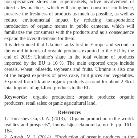
non-specialized stores and supermarkets; active involvement of
direct sales practices, which will strengthen consumer confidence,
preserve the freshness of products as much as possible, as well as
reduce environmental impact by reducing transportation;
introduction of organic menus in public canteens, which will
familiarize the consumers with the products and as a consequence
expand the overall demand for them.
It is determined that Ukraine ranks first in Europe and second in
the world in terms of organic products exported to the EU by the
end of 2019; Ukraine’s share in the total volume of products
imported by the EU is 10 %. The main exported crops include
cereals, wheat, oilseeds, soybeans and fruits. Ukraine is also one
of the largest exporters of press cake, fruit juices and vegetables.
Exported from Ukraine organic products account for about 2 % of
total imports of agri-food products to the EU.
Keywords:
organic production; organic products; organic
producers; retail sales; organic agricultural land.
References
1. Tomashevs'ka, O. A. (2013), “Organic production in the world:
realities and prospects”, Innovatsijna ekonomika, no. 6, pp. 161–
164.
2. Artysh, V. I. (2014), “Production of organic products in the