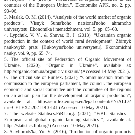
countries of the European Union.”, Ekonomika APK, no. 2, pp.
93–96.
3. Maslak, O. M. (2014), “Analysis of the world market of organic
products”, Visnyk Sums'koho natsional'noho ahrarnoho
universytetu. Ekonomika i menedzhment, vol. 5, pp. 65–68.
4. Lypchuk, V. V., & Shuvar, B. I. (2013), “Ukrainian organic
production in the context of world rural development”, Zbirnyk
naukovykh prats' [Bukovyns'koho universytetu]. Ekonomichni
nauky, vol. 9, pp. 65–74.
5. The official site of Federation of Organic Movement of
Ukraine. (2020), “Organic in Ukraine“, available at:
http://organic.com.ua/organic-v-ukraini/ (Accessed 14 May 2021).
6. The official site of Eur-lex. (2021), “Communication from the
commission to the european parliament, the council, the european
economic and social committee and the committee of the regions
on an action plan for the development of organic production“,
available at: https://eur-lex.europa.eu/legal-content/EN/ALL/?
uri=CELEX:52021DC0141 (Accessed 10 May 2021).
7. The website Statitiscs.FiBL.org. (2021), “FiBL Statistics –
European and global organic farming statistics “, available at:
https://statistics.fibl.org/ (Accessed 10 May 2021).
8. Slavhorods'ka, Yu. V. (2016), “Production of organic products