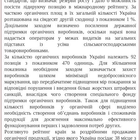
стандартів, що визначає резерви росту і дало б можливість
посісти лідируючу позицію в міжнародному рейтингу. За
часткою органічних площ в їх загальній кількості Україна
розташована на сімдесят другій сходинці з показником 1 %.
Доцільним заходом визначено посилення державної
підтримки органічних виробників, оскільки наразі вона
надається операторам у межах видатків на загальних
підставах із усіма сільськогосподарськими
товаровиробниками.
За кількістю органічних виробників Україні належить 92
позиція з показником 470 одиниць. Для збільшення
показника необхідним заходом зазначається захист
виробників шляхом мінімізації недобросовісного
маркування, що передбачатиме підвищення мір покарання за
відповідні порушення і введення більш жорстких штрафних
санкцій, внаслідок чого створення спеціального фонду
підтримки органічних виробників. Також для підвищення
кількості виробників у органічній сфері виділено
необхідність створення об’єднань виробників і споживачів
продукції для досягнення максимально ефективного
функціонування перших і задоволення потреб других.
Розглянуто рейтинг країн за роздрібними продажами
органічної продукції, згідно якого Україна посідає 38 місце з