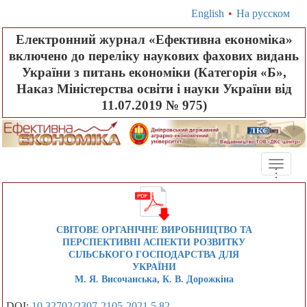
English
•
На русском
Електронний журнал «Ефективна економіка»
включено до переліку наукових фахових видань
України з питань економіки (Категорія «Б»,
Наказ Міністерства освіти і науки України від
11.07.2019 № 975)
Toggle
.
.
.
naviga
СВІТОВЕ ОРГАНІЧНЕ ВИРОБНИЦТВО ТА
ПЕРСПЕКТИВНІ АСПЕКТИ РОЗВИТКУ
СІЛЬСЬКОГО ГОСПОДАРСТВА ДЛЯ
УКРАЇНИ
М. Я. Височанська, К. В. Дорожкіна
DOI:
10.32702/2307-2105-2021.5.82