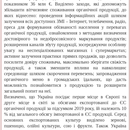
показником 36 млн €. Виділено заходи, які допоможуть
збільшити вітчизняне споживання органічної продукції, до
яких віднесено: проведення інформаційних акцій шляхом
залучення всіх доступних ЗМІ – Інтернет, телебачення, радіо,
преса для формування обізнаності населення у перевагах
органічної продукції, ознайомлення з методами визначення
достовірного та недобросовісного маркування продуктів;
розширення каналів збуту продукції, зосереджуючи особливу
увагу на неспеціалізованих магазинах і супермаркетах;
активне залучення практики прямих продажів, що дозволить
посилити довіру споживача, максимально зберігати свіжість
продукції, а також зменшити впливи на навколишнє
середовище шляхом скорочення перевезень; запровадження
органічного меню в громадських їдальнях, що дасть
можливість познайомитися з продукцією та розширити
загальний попит на неї.
Визначено, що Україна посідає перше місце в Європі та
друге місце в світі за обсягами експортованої до ЄС
органічної продукції за підсумком 2019 року, їй належить 10
% від загального обсягу імпортованої в ЄС продукції. Серед
основних експортованих культур виділено зернові,
пшеницю, олійні культури, сою і фрукти. Також Україна