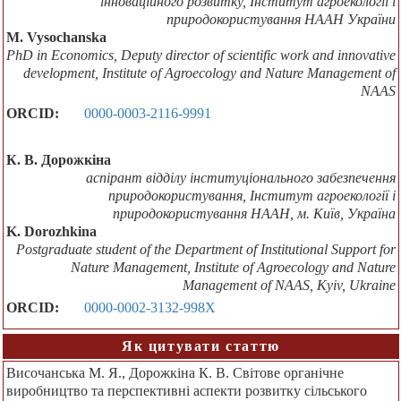
інноваційного розвитку, Інститут агроекології і
природокористування НААН України
M. Vysochanska
PhD in Economics, Deputy director of scientific work and innovative
development, Institute of Agroecology and Nature Management of
NAAS
ORCID:
0000-0003-2116-9991
К. В. Дорожкіна
аспірант відділу інституціонального забезпечення
природокористування, Інститут агроекології і
природокористування НААН, м. Київ, Україна
K. Dorozhkina
Postgraduate student of the Department of Institutional Support for
Nature Management, Institute of Agroecology and Nature
Management of NAAS, Kyiv, Ukraine
ORCID:
0000-0002-3132-998X
Як цитувати статтю
Височанська М. Я., Дорожкіна К. В. Світове органічне
виробництво та перспективні аспекти розвитку сільського