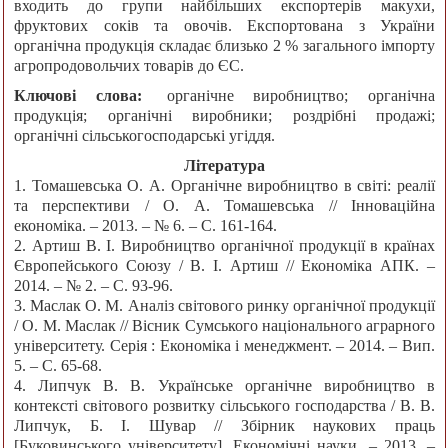
входить до групи найбільших експортерів макухи,
фруктових соків та овочів. Експортована з України
органічна продукція складає близько 2 % загального імпорту
агропродовольчих товарів до ЄС.
Ключові слова:
органічне виробництво; органічна
продукція; органічні виробники; роздрібні продажі;
органічні сільськогосподарські угіддя.
Література
1. Томашевська О. А. Органічне виробництво в світі: реалії
та перспективи / О. А. Томашевська // Інноваційна
економіка. – 2013. – № 6. – С. 161-164.
2. Артиш В. І. Виробництво органічної продукції в країнах
Європейського Союзу / В. І. Артиш // Економіка АПК. –
2014. – № 2. – С. 93-96.
3. Маслак О. М. Аналіз світового ринку органічної продукції
/ О. М. Маслак // Вісник Сумського національного аграрного
університету. Серія : Економіка і менеджмент. – 2014. – Вип.
5. – С. 65-68.
4. Липчук В. В. Українське органічне виробництво в
контексті світового розвитку сільського господарства / В. В.
Липчук, Б. І. Шувар // Збірник наукових праць
[Буковинського університету]. Економічні науки. – 2013. –