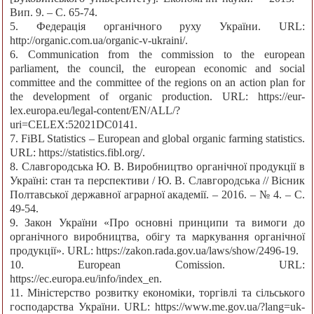
Вип. 9. – С. 65-74.
5. Федерація органічного руху України. URL:
http://organic.com.ua/organic-v-ukraini/.
6. Communication from the commission to the european
parliament, the council, the european economic and social
committee and the committee of the regions on an action plan for
the development of organic production. URL: https://eur-
lex.europa.eu/legal-content/EN/ALL/?
uri=CELEX:52021DC0141.
7. FiBL Statistics – European and global organic farming statistics.
URL: https://statistics.fibl.org/.
8. Славгородська Ю. В. Виробництво органічної продукції в
Україні: стан та перспективи / Ю. В. Славгородська // Вісник
Полтавської державної аграрної академії. – 2016. – № 4. – С.
49-54.
9. Закон України «Про основні принципи та вимоги до
органічного виробництва, обігу та маркування органічної
продукції». URL: https://zakon.rada.gov.ua/laws/show/2496-19.
10. European Comission. URL:
https://ec.europa.eu/info/index_en.
11. Міністерство розвитку економіки, торгівлі та сільського
господарства України. URL: https://www.me.gov.ua/?lang=uk-