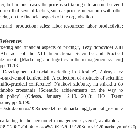
r, but in most cases the price is set taking into account several
e result of several factors, such as pricing interaction with other
cing on the financial aspects of the organization.
emand; production; sales; labor resources;; labor productivity;
References
eting and financial aspects of pricing”, Tezy dopovidei XIII
bstracts of the XIII International Scientific and Practical
dzhmentu [Marketing and logistics in the management system]
pp. 11-13.
“Development of social marketing in Ukraine”, Zbirnyk tez
aktychnoi konferentsii [A collection of abstracts of scientific
entific-practical conference], Naukovi zdobutky na shliakhu do
ichnoho zrostannia [Scientific achievements on the way to
th policy], (Odessa, January 12-13, 2018), HO «Tsentr
aine, pp. 93-96.
s://stud.com.ua/958/menedzhment/marketing_lyudskih_resursiv
arketing in the personnel management system”, available at:
23456789/1208/1/Obukhovska%20K%20.I.%20Sutnist%20marketynhu%20