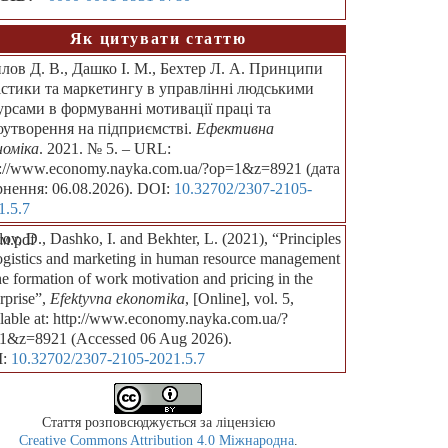
Як цитувати статтю
лов Д. В., Дашко І. М., Бехтер Л. А. Принципи
істики та маркетингу в управлінні людськими
урсами в формуванні мотивації праці та
оутворення на підприємстві.
Ефективна
номіка
. 2021. № 5. – URL:
p://www.economy.nayka.com.ua/?op=1&z=8921 (дата
рнення: 06.08.2026). DOI:
10.32702/2307-2105-
1.5.7
ov, D., Dashko, I. and Bekhter, L. (2021), “Principles
м.pdf
logistics and marketing in human resource management
he formation of work motivation and pricing in the
rprise”,
Efektyvna ekonomika
, [Online], vol. 5,
ilable at: http://www.economy.nayka.com.ua/?
1&z=8921 (Accessed 06 Aug 2026).
I:
10.32702/2307-2105-2021.5.7
Стаття розповсюджується за ліцензією
Creative Commons Attribution 4.0 Міжнародна
.