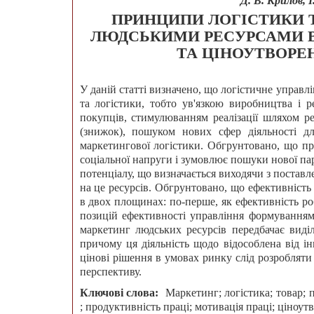
Д. В. Крилов, 
ПРИНЦИПИ ЛОГІСТИКИ Т
ЛЮДСЬКИМИ РЕСУРСАМИ В
ТА ЦІНОУТВОРЕ
У даній статті визначено, що логістичне управл
та логістики, тобто ув'язкою виробництва і 
покупців, стимулюванням реалізації шляхом ре
(знижок), пошуком нових сфер діяльності д
маркетингової логістики. Обгрунтовано, що пр
соціальної напруги і зумовлює пошуки нової па
потенціалу, що визначається виходячи з поставл
на це ресурсів. Обгрунтовано, що ефективність
в двох площинах: по-перше, як ефективність ро
позицій ефективності управління формуванням 
маркетинг людських ресурсів передбачає виділ
причому ця діяльність щодо відособлена від і
цінові рішення в умовах ринку слід розробляти 
перспективу.
Ключові слова:
Маркетинг; логістика; товар; п
; продуктивність праці; мотивація праці; ціноут