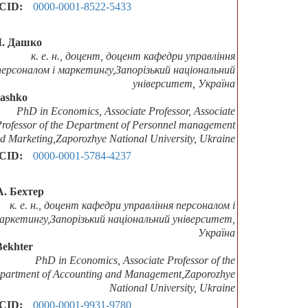
CID:
0000-0001-8522-5433
М. Дашко
к. е. н., доцент, доцент кафедри управління
персоналом і маркетингу,Запорізький національний
університет, Україна
Dashko
PhD in Economics, Associate Professor, Associate
Professor of the Department of Personnel management
d Marketing,Zaporozhye National University, Ukraine
CID:
0000-0001-5784-4237
А. Бехтер
к. е. н., доцент кафедри управління персоналом і
аркетингу,Запорізький національний університет,
Україна
Bekhter
PhD in Economics, Associate Professor of the
partment of Accounting and Management,Zaporozhye
National University, Ukraine
CID:
0000-0001-9931-9780