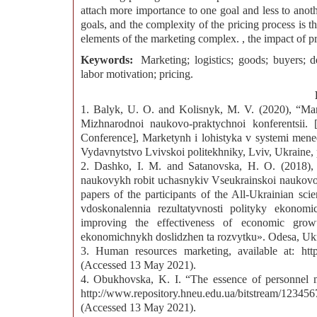
attach more importance to one goal and less to anothe
goals, and the complexity of the pricing process is th
elements of the marketing complex. , the impact of pri
Keywords:
Marketing; logistics; goods; buyers; d
labor motivation; pricing.
1. Balyk, U. O. and Kolisnyk, M. V. (2020), “Mark
Mizhnarodnoi naukovo-praktychnoi konferentsii. [A
Conference], Marketynh i lohistyka v systemi mene
Vydavnytstvo Lvivskoi politekhniky, Lviv, Ukraine, 
2. Dashko, I. M. and Satanovska, H. O. (2018), 
naukovykh robit uchasnykiv Vseukrainskoi naukovo-pr
papers of the participants of the All-Ukrainian sci
vdoskonalennia rezultatyvnosti polityky ekonom
improving the effectiveness of economic grow
ekonomichnykh doslidzhen ta rozvytku». Odesa, Ukr
3. Human resources marketing, available at: http
(Accessed 13 May 2021).
4. Obukhovska, K. I. “The essence of personnel m
http://www.repository.hneu.edu.ua/bitstream/1
(Accessed 13 May 2021).