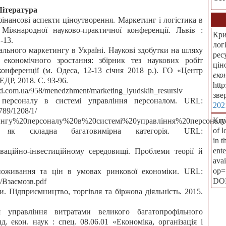
Література
фінансові аспекти ціноутворення. Маркетинг і логістика в
Міжнародної науково-практичної конференції. Львів :
Кри
-13.
лог
іального маркетингу в Україні. Наукові здобутки на шляху
рес
 економічного зростання: збірник тез наукових робіт
цін
конференції (м. Одеса, 12-13 січня 2018 р.). ГО «Центр
еко
ДР, 2018. С. 93-96.
htt
d.com.ua/958/menedzhment/marketing_lyudskih_resursiv
зве
 персоналу в системі управління персоналом. URL:
202
789/1208/1/
Kryl
ингу%20персоналу%20в%20системі%20управління%20персонало
of 
к складна багатовимірна категорія. URL:
in t
ente
ваційно-інвестиційному середовищі. Проблеми теорії й
ava
op=
споживання та цін в умовах ринкової економіки. URL:
DO
1/Взаємозв.pdf
и. Підприємництво, торгівля та біржова діяльність. 2015.
 управління витратами великого багатопрофільного
. екон. наук : спец. 08.06.01 «Економіка, організація і