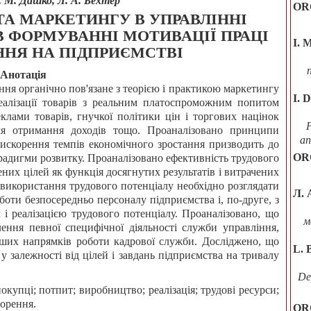
І. М. Дашко, Л. А. Бехтер
OR
А МАРКЕТИНГУ В УПРАВЛІННІ
 ФОРМУВАННІ МОТИВАЦІЇ ПРАЦІ
І. 
ННЯ НА ПІДПРИЄМСТВІ
Анотація
іння органічно пов'язане з теорією і практикою маркетингу
I. 
реалізації товарів з реальним платоспроможним попитом
клами товарів, гнучкої політики цін і торгових націнок
ля отримання доходів тощо. Проаналізовано принципи
an
искорення темпів економічного зростання призводить до
OR
радигми розвитку. Проаналізовано ефективність трудового
ених цілей як функція досягнутих результатів і витрачених
 використання трудового потенціалу необхідно розглядати
Л. 
боти безпосередньо персоналу підприємства і, по-друге, з
і реалізацією трудового потенціалу. Проаналізовано, що
м
ення певної специфічної діяльності служби управління,
нших напрямків роботи кадрової служби. Досліджено, що
L. 
у залежності від цілей і завдань підприємства на тривалу
De
окупці; потпит; виробництво; реалізація; трудові ресурси;
ворення.
OR