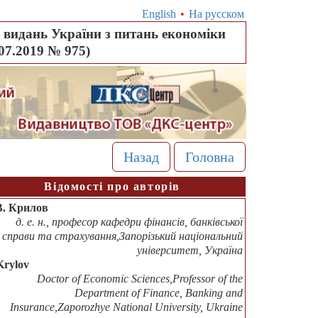
English
•
На русском
видань України з питань економіки
.07.2019 № 975)
Назад
Головна
Відомості про авторів
В. Крилов
д. е. н., професор кафедри фінансів, банківської
справи та страхування,Запорізький національний
університет, Україна
Krylov
Doctor of Economic Sciences,Professor of the
Department of Finance, Banking and
Insurance,Zaporozhye National University, Ukraine