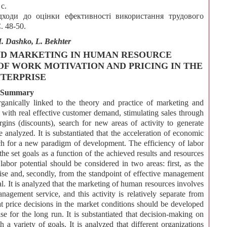
с.
дходи до оцінки ефективності використання трудового
. 48-50.
 I. Dashko, L. Bekhter
AND MARKETING IN HUMAN RESOURCE
F WORK MOTIVATION AND PRICING IN THE
TERPRISE
Summary
organically linked to the theory and practice of marketing and
s with real effective customer demand, stimulating sales through
rgins (discounts), search for new areas of activity to generate
e analyzed. It is substantiated that the acceleration of economic
rch for a new paradigm of development. The efficiency of labor
he set goals as a function of the achieved results and resources
f labor potential should be considered in two areas: first, as the
prise and, secondly, from the standpoint of effective management
l. It is analyzed that the marketing of human resources involves
management service, and this activity is relatively separate from
hat price decisions in the market conditions should be developed
e for the long run. It is substantiated that decision-making on
h a variety of goals. It is analyzed that different organizations