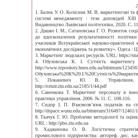
1. Балик У. О. Колісник М. В. маркетингові та 
системі менеджменту : тези доповідей XІІI 
Видавництво Львівської політехніки, 2020. С. 11
2. Дашко І. М., Сатановська Г. О. Розвиток соц
до вдосконалення результативності політики
учасників Всеукраїнської науково-практичної 
економічних досліджень та розвитку». Одеса : ЦЕ
3. Маркетинг людських ресурсів. URL: https://stu
4. Обуховська К. І. Сутність маркетингу
http://www.repository.hneu.edu.ua/bitstream/123456
Обуховська%20К%20.І.%20Сутність%20маркет
5. Поканевич Ю. В. Управління, я
http://eztuir.ztu.edu.ua/2185/1/44.pdf
6. Савенкова Т. Маркетинг персоналу в інно
практики управління. 2006. № 11. С. 108-116.
7. Сидор І. П. Взаємозв’язок податків на 
http://dspace.wunu.edu.ua/bitstream/316497/12461/
8. Ткачук Г. Ю. Проблеми методології та оцінк
URL : http://pbo.ztu.edu.ua
9. Хаджинова О. В. Логістична стратегія
промислового підприємства: автореф. дис. канд