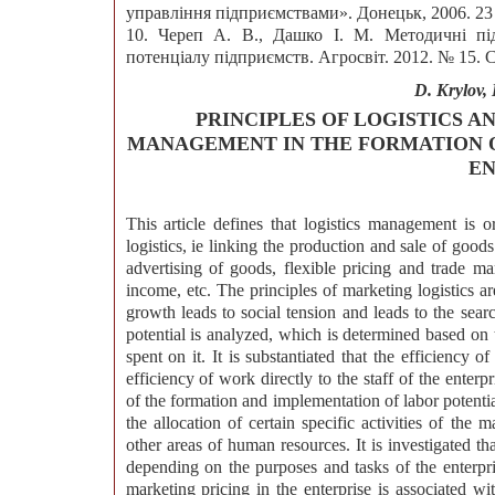
управління підприємствами». Донецьк, 2006. 23 
10. Череп А. В., Дашко І. М. Методичні пі
потенціалу підприємств. Агросвіт. 2012. № 15. С
D. Krylov,
PRINCIPLES OF LOGISTICS 
MANAGEMENT IN THE FORMATION O
EN
This article defines that logistics management is 
logistics, ie linking the production and sale of good
advertising of goods, flexible pricing and trade ma
income, etc. The principles of marketing logistics ar
growth leads to social tension and leads to the sea
potential is analyzed, which is determined based on t
spent on it. It is substantiated that the efficiency o
efficiency of work directly to the staff of the enter
of the formation and implementation of labor potentia
the allocation of certain specific activities of the 
other areas of human resources. It is investigated t
depending on the purposes and tasks of the enterpris
marketing pricing in the enterprise is associated wit