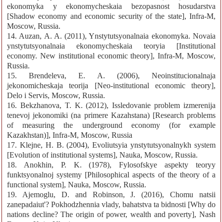
ekonomyka y ekonomycheskaia bezopasnost hosudarstva
[Shadow economy and economic security of the state], Infra-M,
Moscow, Russia.
14. Auzan, A. A. (2011), Ynstytutsyonalnaia ekonomyka. Novaia
ynstytutsyonalnaia ekonomycheskaia teoryia [Institutional
economy. New institutional economic theory], Infra-M, Moscow,
Russia.
15. Brendeleva, E. A. (2006), Neoinstitucionalnaja
jekonomicheskaja teorija [Neo-institutional economic theory],
Delo i Servis, Moscow, Russia.
16. Bekzhanova, T. K. (2012), Issledovanie problem izmerenija
tenevoj jekonomiki (na primere Kazahstana) [Research problems
of measuring the underground economy (for example
Kazakhstan)], Infra-M, Moscow, Russia
17. Klejne, H. B. (2004), Evoliutsyia ynstytutsyonalnykh system
[Evolution of institutional systems], Nauka, Moscow, Russia.
18. Anokhin, P. K. (1978), Fylosofskye aspekty teoryy
funktsyonalnoj systemy [Philosophical aspects of the theory of a
functional system], Nauka, Moscow, Russia.
19. Ajemoglu, D. and Robinson, J. (2016), Chomu natsii
zanepadaiut'? Pokhodzhennia vlady, bahatstva ta bidnosti [Why do
nations decline? The origin of power, wealth and poverty], Nash