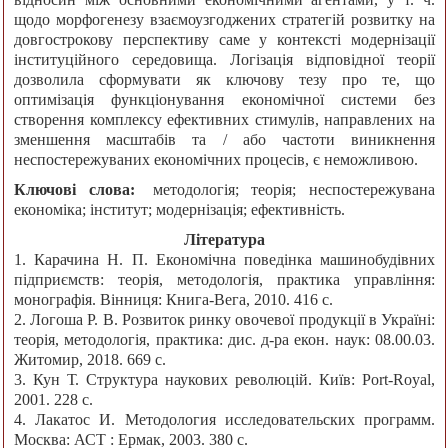
щодо морфогенезу взаємоузгоджених стратегій розвитку на
довгострокову перспективу саме у контексті модернізації
інституційного середовища. Логізація відповідної теорії
дозволила сформувати як ключову тезу про те, що
оптимізація функціонування економічної системи без
створення комплексу ефективних стимулів, направлених на
зменшення масштабів та / або частоти виникнення
неспостережуваних економічних процесів, є неможливою.
Ключові слова:
методологія; теорія; неспостережувана
економіка; інститут; модернізація; ефективність.
Література
1. Карачина Н. П. Економічна поведінка машинобудівних
підприємств: теорія, методологія, практика управління:
монографія. Вінниця: Книга-Вега, 2010. 416 с.
2. Логоша Р. В. Розвиток ринку овочевої продукції в Україні:
теорія, методологія, практика: дис. д-ра екон. наук: 08.00.03.
Житомир, 2018. 669 с.
3. Кун Т. Структура наукових революцій. Київ: Port-Royal,
2001. 228 с.
4. Лакатос И. Методология исследовательских программ.
Москва: АСТ : Ермак, 2003. 380 с.