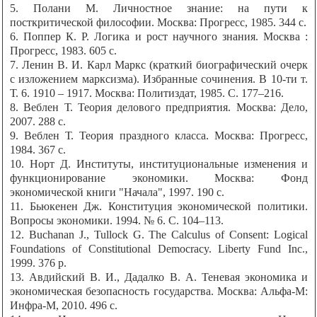
5. Полани М. Личностное знание: на пути к
посткритической философии. Москва: Прогресс, 1985. 344 с.
6. Поппер К. Р. Логика и рост научного знания. Москва :
Прогресс, 1983. 605 с.
7. Ленин В. И. Карл Маркс (краткий биографический очерк
с изложением марксизма). Избранные сочинения. В 10-ти т.
Т. 6. 1910 – 1917. Москва: Политиздат, 1985. С. 177–216.
8. Веблен Т. Теория делового предприятия. Москва: Дело,
2007. 288 с.
9. Веблен Т. Теория праздного класса. Москва: Прогресс,
1984. 367 с.
10. Норт Д. Институты, институциональные изменения и
функционирование экономики. Москва: Фонд
экономической книги "Начала", 1997. 190 с.
11. Бьюкенен Дж. Конституция экономической политики.
Вопросы экономики. 1994. № 6. С. 104–113.
12. Buchanan J., Tullock G. The Calculus of Consent: Logical
Foundations of Constitutional Democracy. Liberty Fund Inc.,
1999. 376 p.
13. Авдийский В. И., Дадалко В. А. Теневая экономика и
экономическая безопасность государства. Москва: Альфа-М:
Инфра-М, 2010. 496 с.