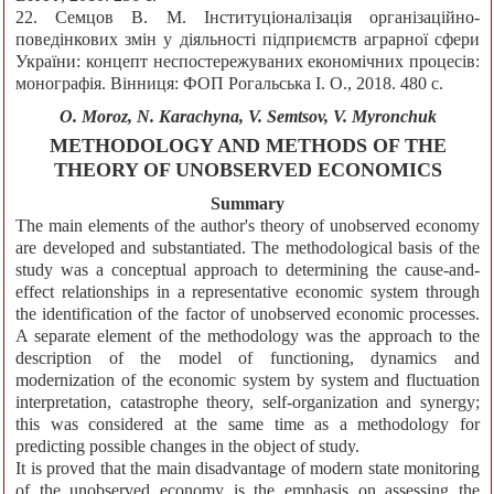
22. Семцов В. М. Інституціоналізація організаційно-
поведінкових змін у діяльності підприємств аграрної сфери
України: концепт неспостережуваних економічних процесів:
монографія. Вінниця: ФОП Рогальська І. О., 2018. 480 с.
O. Moroz, N. Karachyna, V. Semtsov, V. Myronchuk
METHODOLOGY AND METHODS OF THE
THEORY OF UNOBSERVED ECONOMICS
Summary
The main elements of the author's theory of unobserved economy
are developed and substantiated. The methodological basis of the
study was a conceptual approach to determining the cause-and-
effect relationships in a representative economic system through
the identification of the factor of unobserved economic processes.
A separate element of the methodology was the approach to the
description of the model of functioning, dynamics and
modernization of the economic system by system and fluctuation
interpretation, catastrophe theory, self-organization and synergy;
this was considered at the same time as a methodology for
predicting possible changes in the object of study.
It is proved that the main disadvantage of modern state monitoring
of the unobserved economy is the emphasis on assessing the