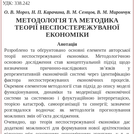
УДК: 338.242
О. В. Мороз, Н. П. Карачина, В. М. Семцов, В. М. Мирончук
МЕТОДОЛОГІЯ ТА МЕТОДИКА
ТЕОРІЇ НЕСПОСТЕРЕЖУВАНОЇ
ЕКОНОМІКИ
Анотація
Розроблено та обґрунтовано основні елементи авторської
теорії неспостережуваної економіки. Методологічною
основою дослідження став концептуальний підхід щодо
визначення причинно-наслідкових зв’язків у
репрезентативній економічній системі через ідентифікацію
фактора неспостережуваних економічних процесів.
Окремим елементом методології став підхід до опису моделі
функціонування, динаміки та модернізації економічної
системи за системною і флуктуаційною інтерпретацією,
теорією катастроф, самоорганізації та синергії; зазначене
розглядалося водночас як методологія прогнозування
можливих змін об’єкта дослідження.
Очевидно, що теорія неспостережуваної економіки дає
додаткові можливості для формування нової архітектоніки
відносин між основними економічними агентами, у т. ч.