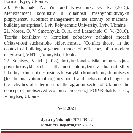
Format, Kyiv, Ukraine.
20. Podolchak, N. Yu. and Kovalchuk, G. R. (2015),
Menedzhment konfliktiv u diialnosti mashynobudivnykh
pidpryiemstv [Conflict management in the activity of machine-
building enterprises], Lviv Polytechnic University, Lviv, Ukraine.
21. Moroz, O. V. Smetanyuk, O. A. and Lazarchuk, O. V. (2010),
Teoriia konfliktiv v konteksti pobudovy zahalnoi modeli
efektyvnosti suchasnoho pidpryiemstva [Conflict theory in the
context of building a general model of efficiency of a modern
enterprise], VNTU, Vinnytsia, Ukraine.
22. Semtsov, V. M. (2018), Instytutsionalizatsiia orhanizatsijno-
povedinkovykh zmin u diial'nosti pidpryiemstv ahrarnoi sfery
Ukrainy: kontsept nesposterezhuvanykh ekonomichnykh protsesiv
[Institutionalization of organizational and behavioral changes in
the activities of enterprises of the agrarian sector of Ukraine: the
concept of unobserved economic processes], FOP Rohalska I. O.,
Vinnytsia, Ukraine.
№ 8 2021
Дата публікації:
2021-08-27
Кількість переглядів:
23275