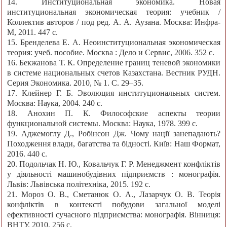
14. Институциональная экономика. Новая
институциональная экономическая теория: учебник /
Коллектив авторов / под ред. А. А. Аузана. Москва: Инфра-
М, 2011. 447 с.
15. Бренделева Е. А. Неоинституциональная экономическая
теория: учеб. пособие. Москва : Дело и Сервис, 2006. 352 с.
16. Бекжанова Т. К. Определение границ теневой экономики
в системе национальных счетов Казахстана. Вестник РУДН.
Серия Экономика. 2010, № 1. С. 29–35.
17. Клейнер Г. Б. Эволюция институциональных систем.
Москва: Наука, 2004. 240 с.
18. Анохин П. К. Философские аспекты теории
функциональной системы. Москва: Наука, 1978. 399 c.
19. Аджемоглу Д., Робінсон Дж. Чому нації занепадають?
Походження влади, багатства та бідності. Київ: Наш Формат,
2016. 440 с.
20. Подольчак Н. Ю., Ковальчук Г. Р. Менеджмент конфліктів
у діяльності машинобудівних підприємств : монографія.
Львів: Львівська політехніка, 2015. 192 c.
21. Мороз О. В., Сметанюк О. А., Лазарчук О. В. Теорія
конфліктів в контексті побудови загальної моделі
ефективності сучасного підприємства: монографія. Вінниця:
ВНТУ, 2010. 256 с.