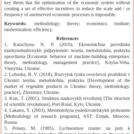
key thesis that the optimization of the economic system without
creating a set of effective incentives to reduce the scale and / or
frequency of unobserved economic processes is impossible.
Keywords:
methodology; theory; economics; institute;
modernization; efficiency.
References
1. Karachyna, N. P. (2010), Ekonomichna povedinka
mashynobudivnykh pidpryiemstv: teoriia, metodolohiia, praktyka
upravlinnia [Economic behavior of machine-building enterprises:
theory, methodology, management practice], Knyha-Veha,
Vinnytsia, Ukraine.
2. Lohosha, R. V. (2018), Rozvytok rynku ovochevoi produktsii v
Ukraini: teoriia, metodolohiia, praktyka [Development of the
market of vegetable products in Ukraine: theory, methodology,
practice], Zhytomyr, Ukraine.
3. Kun, T. (2001), Struktura naukovykh revoliutsij [The structure
of scientific revolutions], Port-Roial, Kyiv, Ukraine.
4. Lakatos, Y. (2003), Metodolohyia yssledovatelskykh prohramm
[Methodology of research programs], AST: Ermak, Moscow,
Russia.
5. Polany, M. (1985), Lychnostnoe znanie: na puty k