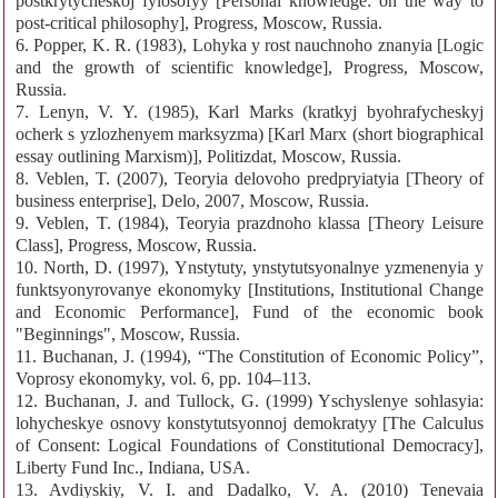
postkrytycheskoj fylosofyy [Personal knowledge: on the way to
post-critical philosophy], Progress, Moscow, Russia.
6. Popper, K. R. (1983), Lohyka y rost nauchnoho znanyia [Logic
and the growth of scientific knowledge], Progress, Moscow,
Russia.
7. Lenyn, V. Y. (1985), Karl Marks (kratkyj byohrafycheskyj
ocherk s yzlozhenyem marksyzma) [Karl Marx (short biographical
essay outlining Marxism)], Politizdat, Moscow, Russia.
8. Veblen, T. (2007), Teoryia delovoho predpryiatyia [Theory of
business enterprise], Delo, 2007, Moscow, Russia.
9. Veblen, T. (1984), Teoryia prazdnoho klassa [Theory Leisure
Class], Progress, Moscow, Russia.
10. North, D. (1997), Ynstytuty, ynstytutsyonalnye yzmenenyia y
funktsyonyrovanye ekonomyky [Institutions, Institutional Change
and Economic Performance], Fund of the economic book
"Beginnings", Moscow, Russia.
11. Buchanan, J. (1994), “The Constitution of Economic Policy”,
Voprosy ekonomyky, vol. 6, pp. 104–113.
12. Buchanan, J. and Tullock, G. (1999) Yschyslenye sohlasyia:
lohycheskye osnovy konstytutsyonnoj demokratyy [The Calculus
of Consent: Logical Foundations of Constitutional Democracy],
Liberty Fund Inc., Indiana, USA.
13. Avdiyskiy, V. I. and Dadalko, V. A. (2010) Tenevaia