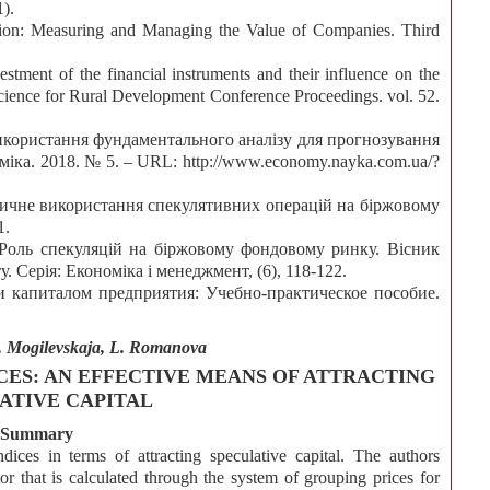
).
tion: Measuring and Managing the Value of Companies. Third
stment of the financial instruments and their influence on the
ience for Rural Development Conference Proceedings. vol. 52.
використання фундаментального аналізу для прогнозування
іка. 2018. № 5. – URL: http://www.economy.nayka.com.ua/?
тичне використання спекулятивних операцій на біржовому
1.
. Роль спекуляцій на біржовому фондовому ринку. Вісник
 Серія: Економіка і менеджмент, (6), 118-122.
 и капиталом предприятия: Учебно-практическое пособие.
. Mogilevskaja, L. Romanova
CES: AN EFFECTIVE MEANS OF ATTRACTING
ATIVE CAPITAL
Summary
ndices in terms of attracting speculative capital. The authors
or that is calculated through the system of grouping prices for