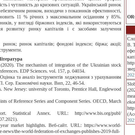
ість і чутливість до кризових ситуацій. Український ринок
 небезпечним ринком, виходячи з показників ефективності,
тановить 11 % річних з максимальним осіданням у 85%.
OR
иків, у вигляді біржових індексів, які використовуються
я розвитку ринку капіталів і є засобами залучення
Сло
 ринок; ринок капіталів; фондові індекси; біржа; акції;
В. 
нструменти.
ефе
кап
Література
htt
(2020). The mechanism of integration of the Ukrainian stock
зве
nferences. EDP Sciences. vol. 157, p. 04034.
202
. Оцінка та аналіз інструментів хеджування з урахуванням
 Сер. Економічні науки. Вип, 22, 46-54.
Slo
es. New Jersey: university of Toronto, Prentice Hall, Englewood
(202
mean
ints of Reference Series and Component Series. OECD, March
eko
htt
t. Statistical Annex. URL: http://www.bis.org/publ/
(Ac
07.2021).
202
year market highlights. Веб-сайт. URL: https://www.world-
news/the-world-federation-of-exchanges-publishes-2019-full-