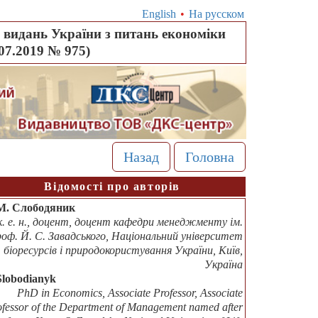
English
•
На русском
видань України з питань економіки
.07.2019 № 975)
Назад
Головна
Відомості про авторів
М. Слободяник
к. е. н., доцент, доцент кафедри менеджменту ім.
роф. Й. С. Завадського, Національний університет
біоресурсів і природокористування України, Київ,
Україна
Slobodianyk
PhD in Economics, Associate Professor, Associate
ofessor of the Department of Management named after