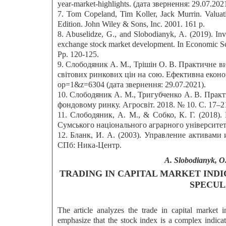
year-market-highlights. (дата звернення: 29.07.2021
7. Tom Copeland, Tim Koller, Jack Murrin. Valua
Edition. John Wiley & Sons, Inc. 2001. 161 p.
8. Abuselidze, G., and Slobodianyk, A. (2019). Inve
exchange stock market development. In Economic Sc
Pp. 120-125.
9. Слободяник А. М., Трішін О. В. Практичне 
світових ринкових цін на сою. Ефективна економ
op=1&z=6304 (дата звернення: 29.07.2021).
10. Слободяник А. М., Тригубченко А. В. Прак
фондовому ринку. Агросвіт. 2018. № 10. С. 17–2
11. Слободяник, А. М., & Собко, К. Г. (2018)
Сумського національного аграрного університету.
12. Бланк, И. А. (2003). Управление активами
СПб: Ника-Центр.
A. Slobodianyk, O
TRADING IN CAPITAL MARKET INDI
SPECUL
The article analyzes the trade in capital market i
emphasize that the stock index is a complex indicat