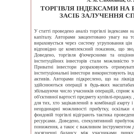
А. М. Слободяник, О.
ТОРГІВЛЯ ІНДЕКСАМИ НА 
ЗАСІБ ЗАЛУЧЕННЯ С
У статті проведено аналіз торгівлі індексами 
капіталу. Авторами закцентовано увагу на 
вираховується через систему угруповання цін
відповідно це комплексний показник, що зво
Доведено, торгівля ф'ючерсними та опціон
інституційних інвесторів стали можливістю то
Приватні інвестори розраховують отримува
інституціональні інвестори використовують ін
активів. Авторами підкреслено, що на лікві
здійснюються операції в будь-яких масштабах
збільшуючи число учасників операцій, сприяє 
об'єктивної вартості предмету купівлі-продажу
для тих, хто зацікавлений в комбінації азарту
неординарні можливості прибутку, оскільки
фондовій торгівлі відіграють тактика проведе
ресурсами. Доведено, спекулятивний прибуток
пониження, а такоє є важливим інструментом д
досягненні балансу між учасниками ринку 