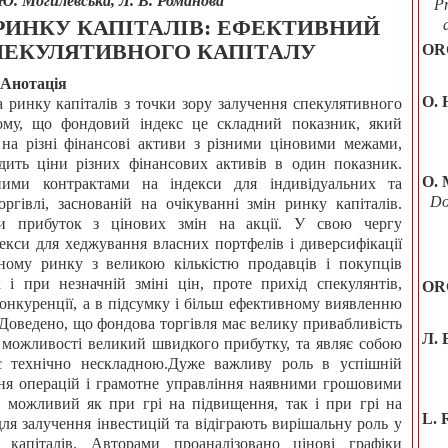
 Ю. Могилевська, Л. В. Романова
Pr
РИНКУ КАПІТАЛІВ: ЕФЕКТИВНИЙ
ПЕКУЛЯТИВНОГО КАПІТАЛУ
OR
Анотація
О. 
на ринку капіталів з точки зору залучення спекулятивного
тому, що фондовий індекс це складний показник, який
 на різні фінансові активи з різними ціновими межами,
дить ціни різних фінансових активів в один показник.
O. 
ними контрактами на індекси для індивідуальних та
Do
ргівлі, заснованій на очікуванні змін ринку капіталів.
ти прибуток з цінових змін на акції. У свою чергу
декси для хеджування власних портфелів і диверсифікації
дному ринку з великою кількістю продавців і покупців
 і при незначній зміні цін, проте прихід спекулянтів,
OR
конкуренції, а в підсумку і більш ефективному виявленню
. Доведено, що фондова торгівля має велику привабливість
Л. 
 і можливості великий швидкого прибутку, та являє собою
 є технічно нескладною.Дуже важливу роль в успішній
ння операцій і грамотне управління наявними грошовими
 можливий як при грі на підвищення, так і при грі на
L. 
ля залучення інвестицій та відіграють вирішальну роль у
капіталів. Авторами проаналізовано цінові графіки