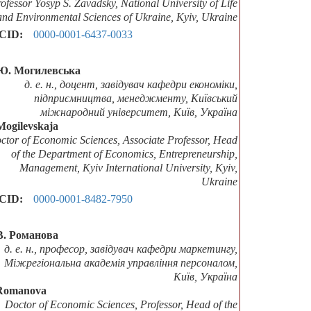
ofessor Yosyp S. Zavadsky, National University of Life
and Environmental Sciences of Ukraine, Kyiv, Ukraine
CID:
0000-0001-6437-0033
Ю. Могилевська
д. е. н., доцент, завідувач кафедри економіки,
підприємництва, менеджменту, Київський
міжнародний університет, Київ, Україна
Mogilevskaja
ctor of Economic Sciences, Associate Professor, Head
of the Department of Economics, Entrepreneurship,
Management, Kyiv International University, Kyiv,
Ukraine
CID:
0000-0001-8482-7950
В. Романова
д. е. н., професор, завідувач кафедри маркетингу,
Міжрегіональна академія управління персоналом,
Київ, Україна
Romanova
Doctor of Economic Sciences, Professor, Head of the