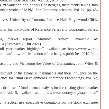
erences. EDP Sciences, vol. 157, p. 04034.
, “Evaluation and analysis of hedging instruments taking into
ientific works of IAPM. Ser. Economic sciences, Vol. 22, pp. 46-
atives, University of Toronto, Prentice Hall, Englewood Cliffs,
s: Turning Points of Reference Series and Component Series,
g market report. Statistical Annex”, available at:
14 (Accessed 29 Jul 2021).
l year market highlights”, available at: https://www.world-
news/the-world-federation-of-exchanges-publishes-2019-full-
Measuring and Managing the Value of Companies, John Wiley &
stment of the financial instruments and their influence on the
ence for Rural Development Conference Proceedings, vol. 52,
ctical use of fundamental analysis for forecasting global market
e], vol. 5, available at: http://www.economy.nayka.com.ua/?
“Practical use speculative operations on the stock exchange