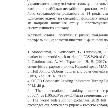
українського ринку, які мають сильну волатильн
капіталів є найбільш нестабільно-зростаючим і
його середньорічна дохідність за 14 років с
Здійснено акцент на специфіці фондових показн
як напрями вивчення стану і прогнозуванн
спекулятивного капіталу.
Ключові слова:
спекуляція; ризик; фондовий
портфель акцій; валютні інвестиції; фінансові і
1. Slobodianyk, A. Abuselidze, G. Tarasovych, L. 
market in the world stock market. In E3S Web of Co
2. Слободяник, А. М., Тарасович, Л. В. (2017)
специфіки аграрного ринку. Наукові праці МАУП.
3. Hull John C Options, futures and other derivativ
Cliffs, 5 ed., 2016. 780 p.
4. OECD Composite Leading Indicators: Turning Po
2014. 48 p.
5. The international banking market repor
qtrpdf/r_qa1106.pdf#page=114(дата звернення: 29.
6. The world federation of exchanges 2019 full 
exchanges.org/home/index.php/news/world-exchange-