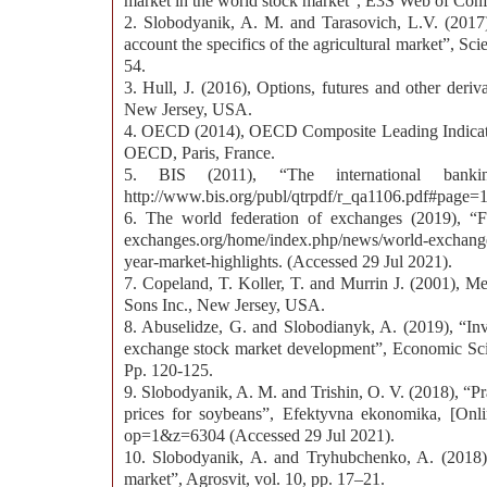
market in the world stock market”, E3S Web of Conf
2. Slobodyanik, A. M. and Tarasovich, L.V. (2017)
account the specifics of the agricultural market”, Sc
54.
3. Hull, J. (2016), Options, futures and other deriv
New Jersey, USA.
4. OECD (2014), OECD Composite Leading Indicator
OECD, Paris, France.
5. BIS (2011), “The international bankin
http://www.bis.org/publ/qtrpdf/r_qa1106.pdf#page=1
6. The world federation of exchanges (2019), “Ful
exchanges.org/home/index.php/news/world-exchange-
year-market-highlights. (Accessed 29 Jul 2021).
7. Copeland, T. Koller, T. and Murrin J. (2001), 
Sons Inc., New Jersey, USA.
8. Abuselidze, G. and Slobodianyk, A. (2019), “Inve
exchange stock market development”, Economic Sci
Pp. 120-125.
9. Slobodyanik, A. M. and Trishin, O. V. (2018), “Pra
prices for soybeans”, Efektyvna ekonomika, [Onlin
op=1&z=6304 (Accessed 29 Jul 2021).
10. Slobodyanik, A. and Tryhubchenko, A. (2018), 
market”, Agrosvit, vol. 10, pp. 17–21.