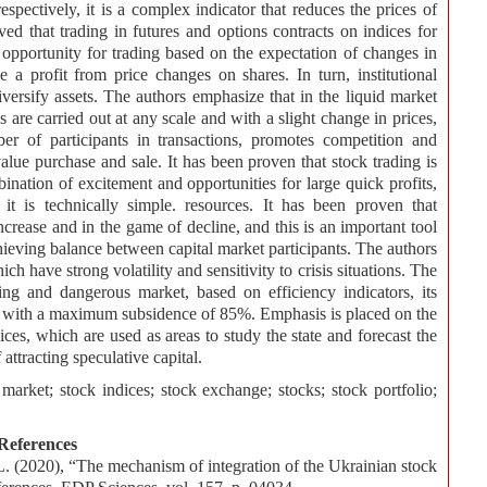
 respectively, it is a complex indicator that reduces the prices of
roved that trading in futures and options contracts on indices for
 opportunity for trading based on the expectation of changes in
e a profit from price changes on shares. In turn, institutional
iversify assets. The authors emphasize that in the liquid market
 are carried out at any scale and with a slight change in prices,
ber of participants in transactions, promotes competition and
value purchase and sale. It has been proven that stock trading is
bination of excitement and opportunities for large quick profits,
 it is technically simple. resources. It has been proven that
ncrease and in the game of decline, and this is an important tool
chieving balance between capital market participants. The authors
ch have strong volatility and sensitivity to crisis situations. The
ing and dangerous market, based on efficiency indicators, its
m with a maximum subsidence of 85%. Emphasis is placed on the
dices, which are used as areas to study the state and forecast the
ttracting speculative capital.
l market; stock indices; stock exchange; stocks; stock portfolio;
References
. (2020), “The mechanism of integration of the Ukrainian stock