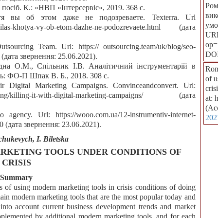
Ром
посіб. К.: «НВП «Інтерсервіс», 2019. 368 с.
вик
отя вы об этом даже не подозреваете. Texterra. Url
умо
-sluchilas-khotya-vy-ob-etom-dazhe-ne-podozrevaete.html (дата
URL
op=
ourcing Team. Url: https:// outsourcing.team/uk/blog/seo-
DO
/ (дата звернення: 25.06.2021).
дна О.М., Спільник І.В. Аналітичний інструментарій в
Rom
ь: ФО-П Шпак В. Б., 2018. 308 с.
of u
r Digital Marketing Campaigns. Convinceandconvert. Url:
cris
keting/killing-it-with-digital-marketing-campaigns/ (дата
at:
(Ac
gency. Url: https://wooo.com.ua/12-instrumentiv-internet-
202
 (дата звернення: 23.06.2021).
ukevych, I. Biletska
ARKETING TOOLS UNDER CONDITIONS OF
CRISIS
Summary
cs of using modern marketing tools in crisis conditions of doing
main modern marketing tools that are the most popular today and
nto account current business development trends and market
supplemented by additional modern marketing tools, and for each