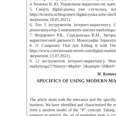
4. Кочкіна Н. Ю. Управління маркетингом: навч. 
5. Смерть digital-рынка уже случилась, х
https://texterra.ru/blog/smert-digital-rynka-uzhe
звернення: 18.05.2021).
6. Топ 5 інструментів інтернет-маркетингу. Outs
prosuvannya/top-5-instrumentiv-internet-marketingu
7. Федорович Р.В., Серединська В.М., Загоро
маркетинговій діяльності. Монографія. Тернопіл
8. 11 Companies That Are Killing It with Thei
https://www.convinceandconvert.com/digital-mar
звернення: 15.07.2021).
9. 12 інструментів інтернет-маркетингу. Wooo a
marketyngu???history=4&pfid= 1&sample=56&ref=0
M. Romanch
SPECIFICS OF USING MODERN M
The article deals with the relevance and the specifi
business. We have identified and characterized the 
form a modern model of the "P" concept. Taking i
relations in general, the set of marketing tools is 