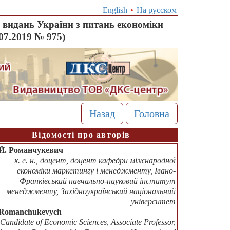
English
•
На русском
видань України з питань економіки
.07.2019 № 975)
Назад
Головна
Відомості про авторів
Й. Романчукевич
к. е. н., доцент, доцент кафедри міжнародної
економіки маркетингу і менеджменту, Івано-
Франківський навчально-науковий інститут
менеджменту, Західноукраїнський національний
університет
Romanchukevych
Candidate of Economic Sciences, Associate Professor,