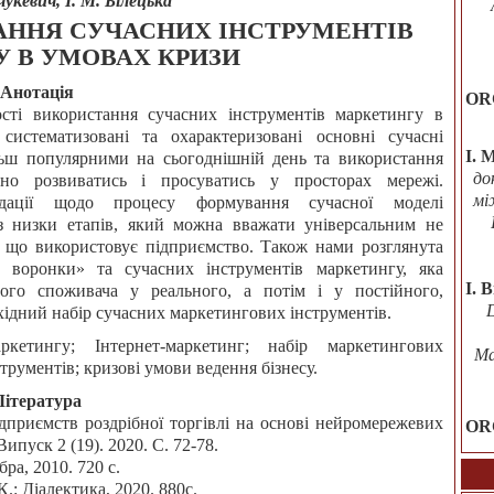
укевич, І. М. Білецька
АННЯ СУЧАСНИХ ІНСТРУМЕНТІВ
 В УМОВАХ КРИЗИ
Анотація
OR
ості використання сучасних інструментів маркетингу в
систематизовані та охарактеризовані основні сучасні
І. 
ільш популярними на сьогоднішній день та використання
до
вно розвиватись і просуватись у просторах мережі.
мі
ендації щодо процесу формування сучасної моделі
 з низки етапів, який можна вважати універсальним не
у, що використовує підприємство. Також нами розглянута
ї воронки» та сучасних інструментів маркетингу, яка
I. B
ного споживача у реального, а потім і у постійного,
хідний набір сучасних маркетингових інструментів.
ркетингу; Інтернет-маркетинг; набір маркетингових
Ma
трументів; кризові умови ведення бізнесу.
Література
ідприємств роздрібної торгівлі на основі нейромережевих
OR
пуск 2 (19). 2020. С. 72-78.
ра, 2010. 720 с.
.: Діалектика, 2020. 880с.