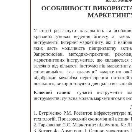
М. Й. Романч
ОСОБЛИВОСТІ ВИКОРИСТ
МАРКЕТИНГУ
У статті розглянуто актуальність та особлив
кризових умовах ведення бізнесу, а також 
інструменти Інтернет-маркетингу, які є найб
яких дасть можливість підприємству акти
Запропоновані методико-практичні реком
маркетингових інструментів, що складається
залежно від кількості інструментів маркетинг
співставимість фаз класичної «маркетингово
відображає механізм перетворення потенцій
лояльного, використовуючи для цього весь необ
Ключові слова:
сучасні інструменти ма
інструментів; сучасна модель маркетингових інс
1. Бугріменко Р.М. Розвиток інфраструктури п
технологій. Приазовський економічний вісник. Ви
2. Гаркавенко С.С. Маркетинг: підручник. К.: Ліб
3. Котлер Ф., Армстронг Г. Основи маркетингу. К