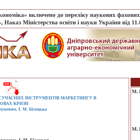
ономіка» включено до переліку наукових фахових 
, Наказ Міністерства освіти і науки України від 11
М. 
СУЧАСНИХ ІНСТРУМЕНТІВ МАРКЕТИНГУ В
ОВАХ КРИЗИ
укевич, І. М. Білецька
M. 