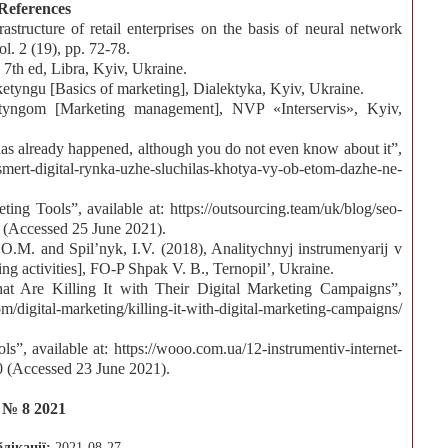
References
tructure of retail enterprises on the basis of neural network
l. 2 (19), pp. 72-78.
7th ed, Libra, Kyiv, Ukraine.
etyngu [Basics of marketing], Dialektyka, Kyiv, Ukraine.
tyngom [Marketing management], NVP «Interservis», Kyiv,
 has already happened, although you do not even know about it”,
digital-rynka-uzhe-sluchilas-khotya-vy-ob-etom-dazhe-ne-
ng Tools”, available at: https://outsourcing.team/uk/blog/seo-
/ (Accessed 25 June 2021).
O.M. and Spil’nyk, I.V. (2018), Analitychnyj instrumenyarij v
ing activities], FO-P Shpak V. B., Ternopil’, Ukraine.
t Are Killing It with Their Digital Marketing Campaigns”,
igital-marketing/killing-it-with-digital-marketing-campaigns/
”, available at: https://wooo.com.ua/12-instrumentiv-internet-
(Accessed 23 June 2021).
№ 8 2021
блікації:
2021-08-27