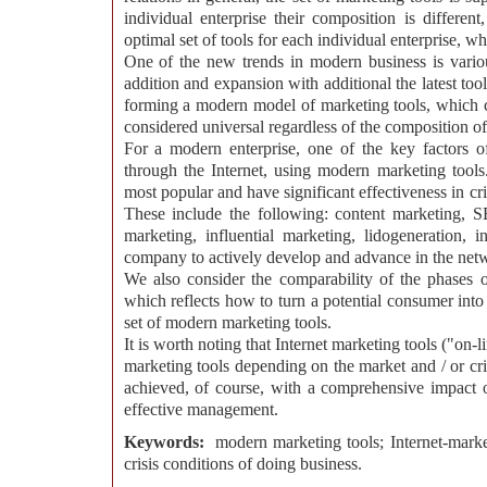
individual enterprise their composition is differen
optimal set of tools for each individual enterprise, wh
One of the new trends in modern business is variou
addition and expansion with additional the latest to
forming a modern model of marketing tools, which co
considered universal regardless of the composition of 
For a modern enterprise, one of the key factors of
through the Internet, using modern marketing tool
most popular and have significant effectiveness in cr
These include the following: content marketing, 
marketing, influential marketing, lidogeneration, i
company to actively develop and advance in the net
We also consider the comparability of the phases 
which reflects how to turn a potential consumer into 
set of modern marketing tools.
It is worth noting that Internet marketing tools ("on-
marketing tools depending on the market and / or cri
achieved, of course, with a comprehensive impact o
effective management.
Keywords:
modern marketing tools; Internet-marke
crisis conditions of doing business.