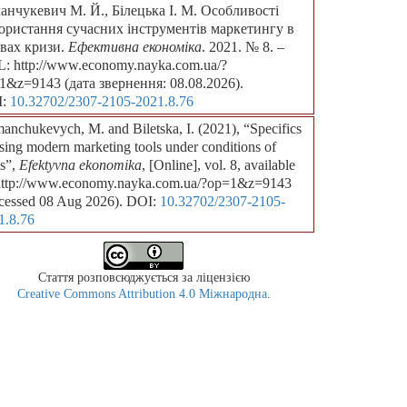
анчукевич М. Й., Білецька І. М. Особливості
ористання сучасних інструментів маркетингу в
вах кризи.
Ефективна економіка
. 2021. № 8. –
: http://www.economy.nayka.com.ua/?
1&z=9143 (дата звернення: 08.08.2026).
I:
10.32702/2307-2105-2021.8.76
anchukevych, M. and Biletska, I. (2021), “Specifics
sing modern marketing tools under conditions of
is”,
Efektyvna ekonomika
, [Online], vol. 8, available
 http://www.economy.nayka.com.ua/?op=1&z=9143
cessed 08 Aug 2026). DOI:
10.32702/2307-2105-
1.8.76
Стаття розповсюджується за ліцензією
Creative Commons Attribution 4.0 Міжнародна
.