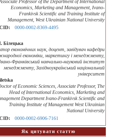
Associate Professor of the Department of International
Economics, Marketing and Management, Ivano-
Frankivsk Scientific and Training Institute of
Management, West Ukrainian National University
CID:
0000-0002-8369-4495
М. Білецька
ктор економічних наук, доцент, завідувач кафедри
жнародної економіки, маркетингу і менеджменту,
Івано-Франківський навчально-науковий інститут
менеджменту, Західноукраїнський національний
університет
iletska
Doctor of Economic Sciences, Associate Professor, The
Head of International Economics, Marketing and
nagement Department Ivano-Frankivsk Scientific and
Training Institute of Management West Ukrainian
National University
CID:
0000-0002-6906-7161
Як цитувати статтю