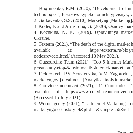
1. Bugrimenko, R.M. (2020), “Development of infras
technologies”, Pryazovs’kyj ekonomichnyj visnyk, vo
2. Garkavenko, S.S. (2010), Marketyng [Marketing], 
3. Kotler, F. and Armstrong, G. (2020), Osnovy mark
4. Kochkina, N. IU. (2019), Upravlinnya marke
Ukraine.
5. Texterra (2021), “The death of the digital market
available at: https://texterra.ru/blog/smert-
podozrevaete.html/ (Accessed 18 May 2021).
6. Outsourcing Team (2021), “Top 5 Internet Marketi
prosuvannya/top-5-instrumentiv-internet-marketingu
7. Fedorovych, P.V. Seredyns’ka, V.M. Zagorodna, 
marketyngovij diyal’nosti [Analytical tools in market
8. Convinceandconvert (2021), “11 Companies Tha
available at: https://www.convinceandconvert.com/d
(Accessed 15 July 2021).
9. Wooo agency (2021), “12 Internet Marketing Tools
marketyngu???history=4&pfid=1&sample=56&ref=0 
Дата пу