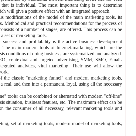
t, that is individual. The most important thing is to determine
ich will give a positive effect with an integrated approach.
s modifications of the model of the main marketing tools, its
ols. Methodical and practical recommendations for the process of
nsists of a number of stages, are offered. This process can be
a set of marketing tools.
 success and profitability is the active business development
s. The main modern tools of Internet-marketing, which are the
isis conditions of doing business, are systematized and analyzed.
SEO, contextual and targeted advertising, SMM, SMO, Email-
ntegrated analytics, viral marketing. Their use will allow the
work.
of the classic "marketing funnel" and modern marketing tools,
a real, and then into a permanent, loyal, using all the necessary
line" tools) can be combined or alternated with modern "off-line"
sis situation, business features, etc. The maximum effect can be
n the consumer of all necessary, relevant marketing tools and
ting; set of marketing tools; modern model of marketing tools;