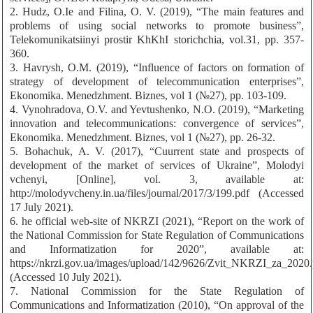
2. Hudz, O.Ie and Filina, O. V. (2019), “The main features and
problems of using social networks to promote business”,
Telekomunikatsiinyi prostir KhKhI storichchia, vol.31, pp. 357-
360.
3. Havrysh, O.M. (2019), “Influence of factors on formation of
strategy of development of telecommunication enterprises”,
Ekonomika. Menedzhment. Biznes, vol 1 (№27), pp. 103-109.
4. Vynohradova, O.V. and Yevtushenko, N.O. (2019), “Marketing
innovation and telecommunications: convergence of services”,
Ekonomika. Menedzhment. Biznes, vol 1 (№27), pp. 26-32.
5. Bohachuk, A. V. (2017), “Cuurrent state and prospects of
development of the market of services of Ukraine”, Molodyi
vchenyi, [Online], vol. 3, available at:
http://molodyvcheny.in.ua/files/journal/2017/3/199.pdf (Accessed
17 July 2021).
6. he official web-site of NKRZI (2021), “Report on the work of
the National Commission for State Regulation of Communications
and Informatization for 2020”, available at:
https://nkrzi.gov.ua/images/upload/142/9626/Zvit_NKRZI_za_2020.
(Accessed 10 July 2021).
7. National Commission for the State Regulation of
Communications and Informatization (2010), “On approval of the