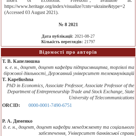
“Index of Economic Freedom”, available at:
https://www.heritage.org/index/visualize?cnts=ukraine&type=2
(Accessed 03 August 2021).
№ 8 2021
Дата публікації:
2021-08-27
Кількість переглядів:
21797
Відомості про авторів
Т. В. Капелюшна
к. е. н., доцент, доцент кафедри підприємництва, торгівлі та
біржової діяльності, Державний університет телекомунікацій
T. Kapeliushna
PhD in Economics, Associate Professor, Associate Professor of the
Department of Entrepreneurship Trade and Stock Exchange, State
University of Telecommunications
ORCID:
0000-0001-7490-6751
Р. А. Дименко
д. е. н., доцент, доцент кафедри менеджменту та соціального
забезпечення, Університет банківської справи