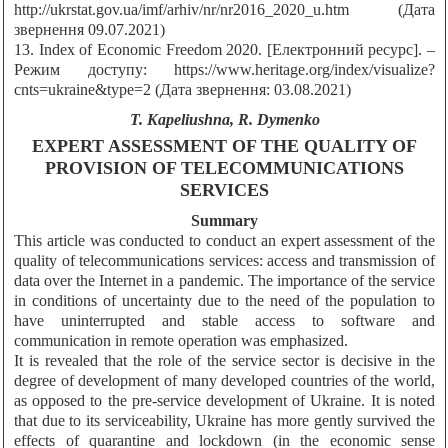
http://ukrstat.gov.ua/imf/arhiv/nr/nr2016_2020_u.htm (Дата
звернення 09.07.2021)
13. Index of Economic Freedom 2020. [Електронний ресурс]. –
Режим доступу: https://www.heritage.org/index/visualize?
cnts=ukraine&type=2 (Дата звернення: 03.08.2021)
T. Kapeliushna, R. Dymenko
EXPERT ASSESSMENT OF THE QUALITY OF
PROVISION OF TELECOMMUNICATIONS
SERVICES
Summary
This article was conducted to conduct an expert assessment of the
quality of telecommunications services: access and transmission of
data over the Internet in a pandemic. The importance of the service
in conditions of uncertainty due to the need of the population to
have uninterrupted and stable access to software and
communication in remote operation was emphasized.
It is revealed that the role of the service sector is decisive in the
degree of development of many developed countries of the world,
as opposed to the pre-service development of Ukraine. It is noted
that due to its serviceability, Ukraine has more gently survived the
effects of quarantine and lockdown (in the economic sense