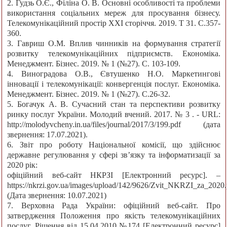
2. Гудзь О.Є., Філіна О. В. Основні особливості та проблеми
використання соціальних мереж для просування бізнесу.
Телекомунікаційний простір ХХІ сторіччя. 2019. T 31. С.357-
360.
3. Гавриш О.М. Вплив чинників на формування стратегії
розвитку телекомунікаційних підприємств. Економіка.
Менеджмент. Бізнес. 2019. № 1 (№27). С. 103-109.
4. Виноградова О.В., Євтушенко Н.О. Маркетингові
інновації і телекомунікації: конвергенція послуг. Економіка.
Менеджмент. Бізнес. 2019. № 1 (№27). С.26-32.
5. Богачук А. В. Сучасний стан та перспективи розвитку
ринку послуг України. Молодий вчений. 2017. № 3 . - URL:
http://molodyvcheny.in.ua/files/journal/2017/3/199.pdf (дата
звернення: 17.07.2021).
6. Звіт про роботу Національної комісії, що здійснює
державне регулювання у сфері зв’язку та інформатизації за
2020 рік:
офіційний веб-сайт НКРЗІ [Електронний ресурс]. –
https://nkrzi.gov.ua/images/upload/142/9626/Zvit_NKRZI_za_2020.
(Дата звернення: 10.07.2021)
7. Верховна Рада України: офіційний веб-сайт. Про
затвердження Положення про якість телекомунікаційних
послуг. Рішення від 15.04.2010 №174 [Електронний ресурс]