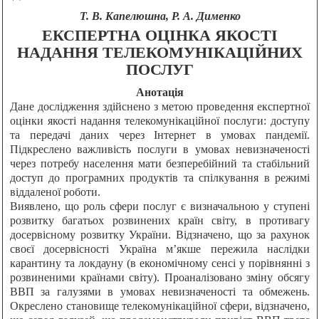
Т. В. Капелюшна, Р. А. Дименко
ЕКСПЕРТНА ОЦІНКА ЯКОСТІ
НАДАННЯ ТЕЛЕКОМУНІКАЦІЙНИХ
ПОСЛУГ
Анотація
Дане дослідження здійснено з метою проведення експертної
оцінки якості надання телекомунікаційної послуги: доступу
та передачі даних через Інтернет в умовах пандемії.
Підкреслено важливість послуги в умовах невизначеності
через потребу населення мати безперебійний та стабільний
доступ до програмних продуктів та спілкування в режимі
віддаленої роботи.
Виявлено, що роль сфери послуг є визначальною у ступені
розвитку багатьох розвинених країн світу, в противагу
досервісному розвитку України. Відзначено, що за рахунок
своєї досервісності Україна м’якше пережила наслідки
карантину та локдауну (в економічному сенсі у порівнянні з
розвиненими країнами світу). Проаналізовано зміну обсягу
ВВП за галузями в умовах невизначеності та обмежень.
Окреслено становище телекомунікаційної сфери, відзначено,