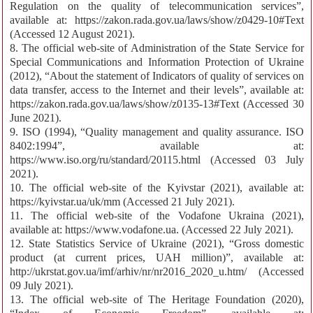
Regulation on the quality of telecommunication services”,
available at: https://zakon.rada.gov.ua/laws/show/z0429-10#Text
(Accessed 12 August 2021).
8. The official web-site of Administration of the State Service for
Special Communications and Information Protection of Ukraine
(2012), “About the statement of Indicators of quality of services on
data transfer, access to the Internet and their levels”, available at:
https://zakon.rada.gov.ua/laws/show/z0135-13#Text (Accessed 30
June 2021).
9. ISO (1994), “Quality management and quality assurance. ISO
8402:1994”, available at:
https://www.iso.org/ru/standard/20115.html (Accessed 03 July
2021).
10. The official web-site of the Kyivstar (2021), available at:
https://kyivstar.ua/uk/mm (Accessed 21 July 2021).
11. The official web-site of the Vodafone Ukraina (2021),
available at: https://www.vodafone.ua. (Accessed 22 July 2021).
12. State Statistics Service of Ukraine (2021), “Gross domestic
product (at current prices, UAH million)”, available at:
http://ukrstat.gov.ua/imf/arhiv/nr/nr2016_2020_u.htm/ (Accessed
09 July 2021).
13. The official web-site of The Heritage Foundation (2020),