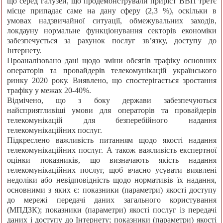
що серед галузей, що продемонстрували приріст ВВП третє
місце припадає саме на дану сферу (2,3 %), оскільки в
умовах надзвичайної ситуації, обмежувальних заходів,
локдауну нормальне функціонування секторів економіки
забезпечується за рахунок послуг зв’язку, доступу до
Інтернету.
Проаналізовано дані щодо зміни обсягів трафіку основних
операторів та провайдерів телекомунікацій українського
ринку 2020 року. Виявлено, що спостерігається зростання
трафіку у межах 20-40%.
Відмічено, що з боку держави забезпечуються
найсприятливіші умови для операторів та провайдерів
телекомунікацій для безперебійного надання
телекомунікаційних послуг.
Підкреслено важливість питанням щодо якості надання
телекомунікаційних послуг. А також важливість експертної
оцінки показників, що визначають якість надання
телекомунікаційних послуг, щоб вчасно усувати виявлені
недоліки або невідповідність щодо нормативів їх надання,
основними з яких є: показники (параметри) якості доступу
до мережі передачі даних загального користування
(МПДЗК); показники (параметри) якості послуг із передачі
даних і доступу до Інтернету; показники (параметри) якості