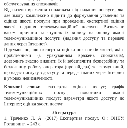
обслуговування споживачів.
Відзначено враження споживача від надання послуги, яке
дає змогу комплексно підійти до формування уявлення та
оцінки якості послуги при проведенні експертної оцінки
якості надання телекомункаційної послуги. Визначено
вагомі причини та ступінь їх впливу на оцінку якості
телекомунікаційної послуги (надання доступу та передачі
даних через Інтернет).
Підсумовано, що експертна оцінка показників якості, які є
проблемними (з урахуванням вражень споживача),
дозволить вчасно виявити їх й забезпечити безперебійну та
бездоганну роботу оператора (провайдера) телекомункацій,
що надає послугу з доступу та передачі даних через Інтернет
в умовах невизначеності.
Ключові слова:
експертна оцінка послуг; трафік
телекомункаційних послуг; показники якості
телекомунікаційних послуг; параметри якості доступу до
Інтернет; оцінка якості послуг
Література
1. Траченко Л. А. (2017) Експертиза послуг. О.: ОНЕУ:
Ротапринт. – 243 с.