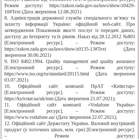
Режим доступу: https://zakon.rada.gov.ua/laws/show/z0429-
10#Text (Дата звернення 12.08.2021)
8. Адміністрація державної служби спеціального зв’язку та
захисту інформації України: офіційний веб-сайт. Про
затвердження Показників якості послуг із передачі даних,
доступу до Інтернету та їх рівнів. Наказ від 28.12.2012 №803
[Електронний ресурс]. – Режим доступу:
https://zakon.rada.gov.ua/laws/show/z0135-13#Text (Дата
звернення 30.06.2021)
9. ISO 8402:1994. Quality management and quality assurance
[Електронний ресурс]. – Режим доступу:
https://www.iso.org/ru/standard/20115.html (Дата звернення
03.07.2021)
10. Офіційний сайт компанії ПрАТ «Київстар»
[Електронний ресурс]. – Режим доступу:
https://kyivstar.ua/uk/mm (Дата звернення 21.07.2021);
11. Офіційний сайт компанії «Vodafone Україна»
[Електронний ресурс]. – Режим доступу:
https://www.vodafone.ua/ (Дата звернення 22.07.2021);
12. Офіційний сайт Держстату України. Валовий внутрішній
продукт (у поточних цінах, млн. грн) [Електронний ресурс].
– Режим доступу: