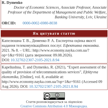
R. Dymenko
Doctor of Economic Sciences, Associate Professor, Associate
Professor of the Department of Management and Public Welfare,
Banking University, Lviv, Ukraine
ORCID:
0000-0002-6980-8038
Як цитувати статтю
Капелюшна Т. В., Дименко Р. А. Експертна оцінка якості
надання телекомунікаційних послуг.
Ефективна економіка
.
2021. № 8. – URL: http://www.economy.nayka.com.ua/?
op=1&z=9161 (дата звернення: 09.08.2026).
DOI:
10.32702/2307-2105-2021.8.94
Kapeliushna, T. and Dymenko, R. (2021), “Expert assessment of the
quality of provision of telecommunications services”,
Efektyvna
ekonomika
, [Online], vol. 8, available at:
http://www.economy.nayka.com.ua/?op=1&z=9161 (Accessed 09
Aug 2026). DOI:
10.32702/2307-2105-2021.8.94
Стаття розповсюджується за ліцензією
Creative Commons Attribution 4.0 Міжнародна
.