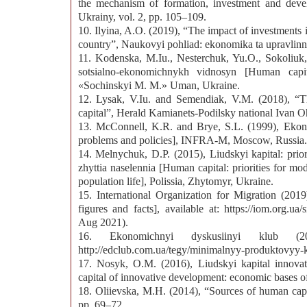
the mechanism of formation, investment and dev
Ukrainy, vol. 2, pp. 105–109.
10. Ilyina, A.O. (2019), “The impact of investments
country”, Naukovyi pohliad: ekonomika ta upravlinni
11. Kodenska, M.Iu., Nesterchuk, Yu.O., Sokoliuk,
sotsialno-ekonomichnykh vidnosyn [Human capit
«Sochinskyi M. M.» Uman, Ukraine.
12. Lysak, V.Iu. and Semendiak, V.M. (2018), “Th
capital”, Herald Kamianets-Podilsky national Ivan O
13. McConnell, K.R. and Brye, S.L. (1999), Ekonom
problems and policies], INFRA-M, Moscow, Russia.
14. Melnychuk, D.P. (2015), Liudskyi kapital: prior
zhyttia naselennia [Human capital: priorities for mod
population life], Polissia, Zhytomyr, Ukraine.
15. International Organization for Migration (2019
figures and facts], available at: https://iom.org.ua
Aug 2021).
16. Ekonomichnyi dyskusiinyi klub (2
http://edclub.com.ua/tegy/minimalnyy-produktovyy
17. Nosyk, O.M. (2016), Liudskyi kapital innova
capital of innovative development: economic bases o
18. Oliievska, M.H. (2014), “Sources of human capi
pp. 69–72.