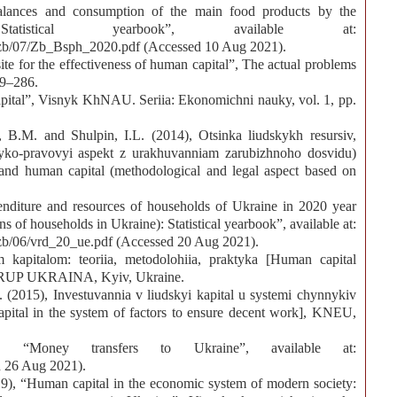
“Balances and consumption of the main food products by the
tistical yearbook”, available at:
1/zb/07/Zb_Bsph_2020.pdf (Accessed 10 Aug 2021).
ite for the effectiveness of human capital”, The actual problems
79–286.
apital”, Visnyk KhNAU. Seriia: Ekonomichni nauky, vol. 1, pp.
, B.M. and Shulpin, I.L. (2014), Otsinka liudskykh resursiv,
odyko-pravovyi aspekt z urakhuvanniam zarubizhnoho dosvidu)
and human capital (methodological and legal aspect based on
penditure and resources of households of Ukraine in 2020 year
ns of households in Ukraine): Statistical yearbook”, available at:
/zb/06/vrd_20_ue.pdf (Accessed 20 Aug 2021).
 kapitalom: teoriia, metodolohiia, praktyka [Human capital
K HRUP UKRAINA, Kyiv, Ukraine.
 (2015), Investuvannia v liudskyi kapital u systemi chynnykiv
apital in the system of factors to ensure decent work], KNEU,
 “Money transfers to Ukraine”, available at:
d 26 Aug 2021).
19), “Human capital in the economic system of modern society: