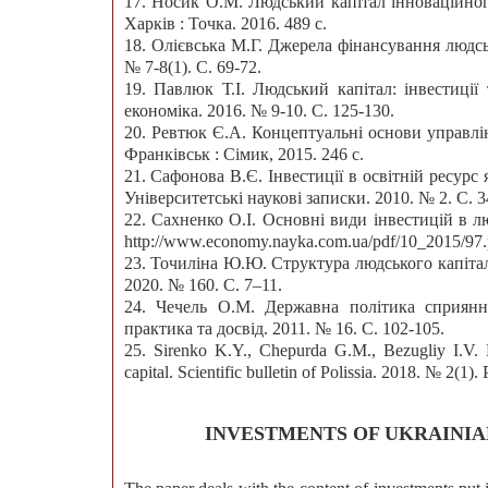
17. Носик О.М. Людський капітал інноваційног
Харків : Точка. 2016. 489 с.
18. Олієвська М.Г. Джерела фінансування людсь
№ 7-8(1). С. 69-72.
19. Павлюк Т.І. Людський капітал: інвестиції
економіка. 2016. № 9-10. С. 125-130.
20. Ревтюк Є.А. Концептуальні основи управлі
Франківськ : Сімик, 2015. 246 с.
21. Сафонова В.Є. Інвестиції в освітній ресурс
Університетські наукові записки. 2010. № 2. С. 3
22. Сахненко О.І. Основні види інвестицій в 
http://www.economy.nayka.com.ua/pdf/10_2015/97.p
23. Точиліна Ю.Ю. Структура людського капіта
2020. № 160. С. 7–11.
24. Чечель О.М. Державна політика сприяння
практика та досвід. 2011. № 16. С. 102-105.
25. Sirenko K.Y., Chepurda G.M., Bezuglіy І.V. 
capital. Scientific bulletin of Polissia. 2018. № 2(1).
INVESTMENTS OF UKRAINIA