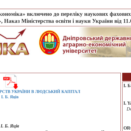
ономіка» включено до переліку наукових фахових 
, Наказ Міністерства освіти і науки України від 11
І. 
РСТВ УКРАЇНИ В ЛЮДСЬКИЙ КАПІТАЛ
І. Б. Яців
I. Y
Do
І. Б. Яців
OR