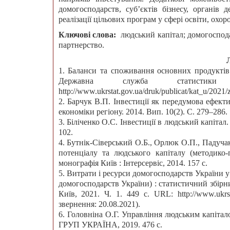
домогосподарств, суб’єктів бізнесу, органів
реалізації цільових програм у сфері освіти, охо
Ключові слова:
людський капітал; домогоспода
партнерство.
1. Баланси та споживання основних продуктів
Державна служба статистик
http://www.ukrstat.gov.ua/druk/publicat/kat_u/202
2. Барчук В.П. Інвестиції як передумова ефект
економіки регіону. 2014. Вип. 10(2). С. 279–286.
3. Біліченко О.С. Інвестиції в людський капітал
102.
4. Бутнік-Сіверський О.Б., Орлюк О.П., Падуча
потенціалу та людського капіталу (методико-
монографія Київ : Інтерсервіс, 2014. 157 с.
5. Витрати і ресурси домогосподарств України 
домогосподарств України) : статистичний збірн
Київ, 2021. Ч. 1. 449 с. URL: http://www.ukrstat
звернення: 20.08.2021).
6. Головніна О.Г. Управління людським капітало
ГРУП УКРАЇНА, 2019. 476 с.