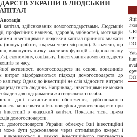
ДАРСТВ УКРАЇНИ В ЛЮДСЬКИЙ
АПІТАЛ
Яці
Анотація
люд
ий капітал, здійснюваних домогосподарствами. Людський
URL
ції, професійних навичок, здоров’я, здібностей, мотивацій
op=
овними інвестиціями в людський капітал прийнято вважати
DO
ть (пошук роботи, зокрема через міграцію). Зазначено, що
італ, виконують низку важливих функцій – відновлювану
Yats
в’я), економічну, соціальну. Інвестування домогосподарств
hum
коштів та часу.
ava
йної активності домогосподарств на основі показників
op=
х витрат відображаються підходи домогосподарств до
DO
 капіталу. Однак до інвестицій не слід відносити витрати
 працездатність людини. Наприклад, інвестиціями не можна
еобхідна для підтримання життєдіяльності особи.
стані дані статистичного обстеження, здійснюваного
овлена консервативність поведінки домогосподарств при
к інвестиції в людський капітал. Показана тісна пряма
ходів домогосподарств.
ті домогосподарств України обмежує їхні інвестиційні
л може бути удосконалене через оптимізацію джерел і
і відкриваються в рамках інвестиційного партнерства