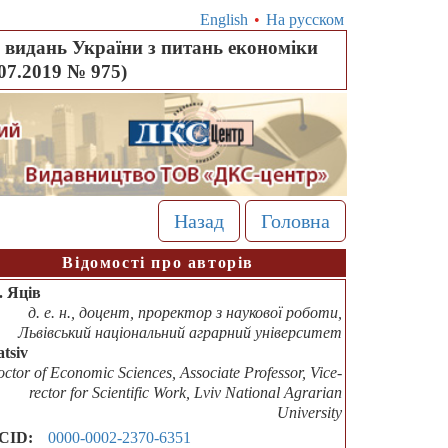
English
•
На русском
видань України з питань економіки
.07.2019 № 975)
Назад
Головна
Відомості про авторів
Б. Яців
д. е. н., доцент, проректор з наукової роботи,
Львівський національний аграрний університет
atsiv
ctor of Economic Sciences, Associate Professor, Vice-
rector for Scientific Work, Lviv National Agrarian
University
CID:
0000-0002-2370-6351