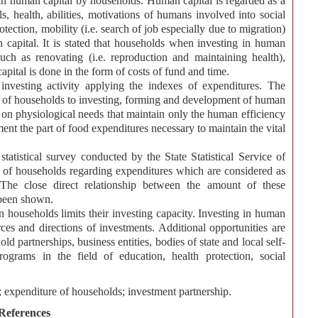
 in human capital by households. Human capital is regarded as a
ls, health, abilities, motivations of humans involved into social
ection, mobility (i.e. search of job especially due to migration)
 capital. It is stated that households when investing in human
uch as renovating (i.e. reproduction and maintaining health),
pital is done in the form of costs of fund and time.
 investing activity applying the indexes of expenditures. The
s of households to investing, forming and development of human
 on physiological needs that maintain only the human efficiency
ent the part of food expenditures necessary to maintain the vital
tatistical survey conducted by the State Statistical Service of
 of households regarding expenditures which are considered as
The close direct relationship between the amount of these
 been shown.
 households limits their investing capacity. Investing in human
ces and directions of investments. Additional opportunities are
 partnerships, business entities, bodies of state and local self-
ograms in the field of education, health protection, social
 expenditure of households; investment partnership.
References