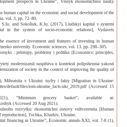
elopment prospects in Ukraine”, Visnyk ekonomichnoi nauky
 in human capital on the economic and social development of the
a, vol. 3, pp. 72–80.
 S.Iu. and Sokoliuk, K.Iu. (2017), Liudskyi kapital v systemi
al in the system of socio-economic relations], Vydavets
e essence of investment and features of investing in human
hienko university. Economic sciences, vol. 13, pp. 298–305.
yks : printsipy, problemy i politika [Economics: principles,
ytety modernizatsii suspilstva u konteksti polipshennia yakosti
ernization of society in the context of improving the quality of
), Mihratsiia v Ukraini: tsyfry i fakty [Migration in Ukraine:
/sites/default/files/iom-ukraine_facts-ukr_2019.pdf (Accessed 15
021), “Minimum grocery basket”, available at:
-koshyk (Accessed 20 Aug 2021).
tsiinoho rozvytku: ekonomichni osnovy vidtvorennia [Human
f reproduction], Tochka, Kharkiv, Ukraine.
tal financing in Ukraine”, Economic annals-XXI, vol. 7-8 (1),