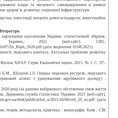
 державної влади та місцевого самоврядування в рамках
рони здоров’я, розвитку соціальної інфраструктури.
рства; інвестиції; витрати домогосподарств; інвестиційне
Література
 харчування населенням України: статистичний збірник.
и України, 2021 [веб-сайт]. URL:
1/zb/07/Zb_Bsph_2020.pdf (дата звернення 10.08.2021).
ивності людського капіталу. Актуальні проблеми розвитку
. Вісник ХНАУ. Серія: Економічні науки. 2015. № 1. С. 97–
к Б.М., Шульпін І.Л. Оцінка людських ресурсів, людського
правовий аспект з урахуванням зарубіжного досвіду) :
у 2020 році (за даними вибіркового обстеження умов життя
ик. Державна служба статистики України, 2021 [веб-сайт].
.gov.ua/druk/publicat/kat_u/2021/zb/06/vrd_20_ue.pdf (дата
м: теорія, методологія, практика : монографія. Київ : СІК