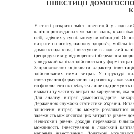
ІНВЕСТИЦІЇ ДОМОГОСПО
К
У статті розкрито зміст інвестицій у людськ
капітал розглядається як запас знань, кваліфіка
осіб, задіяних у суспільному виробництві. Осн
витрати на освіту, охорону здоров’я, мобільніс
домогосподарства, інвестуючи в людський кап
(репродуктивну, відтворення і збереження здоро
у людський капітал здійснюється у формі затрат 
Запропоновано оцінювати характер інвестиці
здійснюваних ними витрат. У структурі ци
інвестування формування та розвитку людського
на фізіологічні потреби, які лише підтримують
вважати ту частину витрат на харчування, яка н
Для аналізу витрат домогосподарств викори
Державною службою статистики України. Встан
здійсненні витрат, що можуть розглядатися я
залежність між обсягом цих витрат та рівнем до
Невисокий рівень доходів переважної більшос
можливості. Інвестування в людський капіта
напрямів інвестування. Додаткові можливост