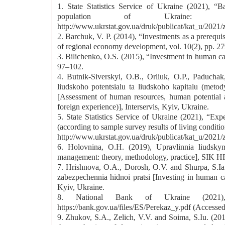
1. State Statistics Service of Ukraine (2021), 
population of Ukraine: Sta
http://www.ukrstat.gov.ua/druk/publicat/kat_u/202
2. Barchuk, V. P. (2014), “Investments as a prerequis
of regional economy development, vol. 10(2), pp. 2
3. Bilichenko, O.S. (2015), “Investment in human c
97–102.
4. Butnik-Siverskyi, O.B., Orliuk, O.P., Paduchak
liudskoho potentsialu ta liudskoho kapitalu (met
[Assessment of human resources, human potential 
foreign experience)], Interservis, Kyiv, Ukraine.
5. State Statistics Service of Ukraine (2021), “Ex
(according to sample survey results of living conditio
http://www.ukrstat.gov.ua/druk/publicat/kat_u/2021
6. Holovnina, O.H. (2019), Upravlinnia liudskym
management: theory, methodology, practice], SI
7. Hrishnova, O.A., Dorosh, O.V. and Shurpa, S.Ia.
zabezpechennia hidnoi pratsi [Investing in human c
Kyiv, Ukraine.
8. National Bank of Ukraine (2021),
https://bank.gov.ua/files/ES/Perekaz_y.pdf (Accesse
9. Zhukov, S.A., Zelich, V.V. and Soima, S.Iu. (20