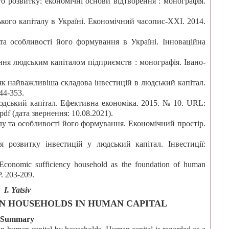
о розвитку: економічні основи відтворення : монографія.
кого капіталу в Україні. Економічний часопис-ХХІ. 2014.
 та особливості його формування в Україні. Інноваційна
ння людським капіталом підприємств : монографія. Івано-
 як найважливіша складова інвестицій в людський капітал.
44-353.
людський капітал. Ефективна економіка. 2015. № 10. URL:
df (дата звернення: 10.08.2021).
лу та особливості його формування. Економічний простір.
 розвитку інвестицій у людський капітал. Інвестиції:
Economic sufficiency household as the foundation of human
 P. 203-209.
I. Yatsiv
N HOUSEHOLDS IN HUMAN CAPITAL
Summary