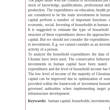
The paper deals with the content of investments put
stock of knowledge, qualifications, professional skil
production. The expenditures on education, health prot
are considered to be the main investments in human
capital perform a number of important functions s
economic, social. Investing of households in human ca
It is suggested to estimate the type of household
structure of these expenditures shows the approache
capital. But we should not consider the expenditures
to investments. E.g. we cannot consider as an investm
activity of a person.
To analyze the household expenditures the data of s
Ukraine have been used. The conservative behavior
investments in human capital have been stated. 
expenditures and the level of household income has
The low level of income of the majority of Ukrainian
capital can be improved due to optimization of sour
provided within the framework of investment household
governed authorities when implementing target pr
infrastructure development.
Keywords:
human capital; households; investments;