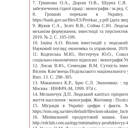
7. Грішнова О.А., Дорош О.В., Шурпа С.Я. 
забезпечення гідної праці : монографія / за ред. 
8. Грошові перекази в Україну.
https://bank.gov.ua/files/ES/Perekaz_y.pdf (дата зв
9. Жуков С.А., Зеліч В.В., Сойма С.Ю. Людськ
механізм формування, інвестиції та перспектив
2019. № 2. С. 105-109.
10. Ільїна А.О. Вплив інвестицій у людський
Науковий погляд: економіка та управління. 2019.
11. Коденська М.Ю., Нестерчук Ю.О., Соко
соціально-економічних відносин : монографія Ум
12. Лисак В.Ю., Семендяк В.М. Сутність інвес
Вісник Кам’янець-Подільського національного у
Вип. 13. С. 298–305.
13. Макконнел К.Р., Брю С.Л. Экономикс : пр
Москва : ИНФРА-М, 1999. 974 с.
14. Мельничук Д.П. Людський капітал: пріоритет
життя населення : монографія. Житомир : Полісся
15. Міграція в Україні: цифри і факти. М
https://iom.org.ua/sites/default/files/iom-ukraine_f
16. Мінімальний продуктовий кошик. Екон
http://edclub.com.ua/tegy/minimalnyy-produktovyy-