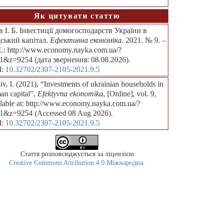
Як цитувати статтю
в І. Б. Інвестиції домогосподарств України в
ський капітал.
Ефективна економіка
. 2021. № 9. –
: http://www.economy.nayka.com.ua/?
1&z=9254 (дата звернення: 08.08.2026).
I:
10.32702/2307-2105-2021.9.5
iv, I. (2021), “Investments of ukrainian households in
an capital”,
Efektyvna ekonomika
, [Online], vol. 9,
ilable at: http://www.economy.nayka.com.ua/?
1&z=9254 (Accessed 08 Aug 2026).
I:
10.32702/2307-2105-2021.9.5
Стаття розповсюджується за ліцензією
Creative Commons Attribution 4.0 Міжнародна
.