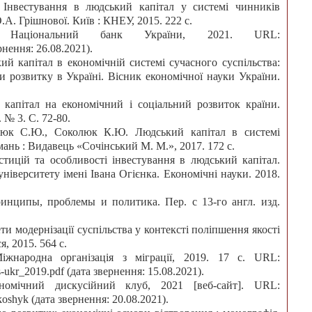
Інвестування в людський капітал у системі чинників
О.А. Грішнової. Київ : КНЕУ, 2015. 222 с.
 Національний банк України, 2021. URL:
ернення: 26.08.2021).
ий капітал в економічній системі сучасного суспільства:
и розвитку в Україні. Вісник економічної науки України.
 капітал на економічний і соціальний розвиток країни.
 № 3. С. 72-80.
люк С.Ю., Соколюк К.Ю. Людський капітал в системі
ань : Видавець «Сочінський М. М.», 2017. 172 с.
тицій та особливості інвестування в людський капітал.
ніверситету імені Івана Огієнка. Економічні науки. 2018.
инципы, проблемы и политика. Пер. с 13-го англ. изд.
и модернізації суспільства у контексті поліпшення якості
, 2015. 564 с.
іжнародна організація з міграції, 2019. 17 с. URL:
acts-ukr_2019.pdf (дата звернення: 15.08.2021).
омічний дискусійний клуб, 2021 [веб-сайт]. URL:
koshyk (дата звернення: 20.08.2021).