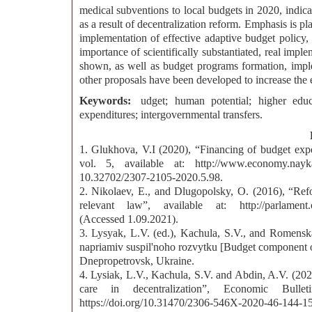
medical subventions to local budgets in 2020, indicat
as a result of decentralization reform. Emphasis is pl
implementation of effective adaptive budget policy
importance of scientifically substantiated, real impl
shown, as well as budget programs formation, imp
other proposals have been developed to increase the
Keywords:
udget; human potential; higher educa
expenditures; intergovernmental transfers.
1. Glukhova, V.I (2020), “Financing of budget expe
vol. 5, available at: http://www.economy.nay
10.32702/2307-2105-2020.5.98.
2. Nikolaev, E., and Dlugopolsky, O. (2016), “Ref
relevant law”, available at: http://parlament.or
(Accessed 1.09.2021).
3. Lysyak, L.V. (ed.), Kachula, S.V., and Romensk
napriamiv suspil'noho rozvytku [Budget component o
Dnepropetrovsk, Ukraine.
4. Lysiak, L.V., Kachula, S.V. and Abdin, A.V. (202
care in decentralization”, Economic Bull
https://doi.org/10.31470/2306-546X-2020-46-144-1