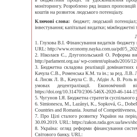
моніторингу. Розроблено ряд інших пропозиці
коштів на розвиток людського потенціалу.
Ключові слова:
бюджет; людський потенціал;
інвестування; капітальні видатки; міжбюджетні 
1. Глухова В.І. Фінансування видатків бюджету 
URL: http://www.economy.nayka.com.ua/pdf/5_2020
2. Ніколаєв Є., Длугопольський О. Реформа ви
http://parlament.org.ua/ wp-content/uploads/2016/1
3. Бюджетна складова реалізації домінантних 
Качула С.В., Роменська К.М. та ін.; за ред. Л.В
4. Лисяк Л. В., Качула С. В., Абдін А. В. Роль
умовах децентралізації. Економічний в
https://doi.org/10.31470/2306-546X-2020-46-144-1
5. Чугунов І.Я. Бюджетна стратегія суспільного 
6. Simionescu, M., Lazányi, K., Sopková, G., Dobe
Countries and Romania. Journal of Competitiveness,
7. Про Цілі сталого розвитку України на пері
30.09.2019. URL: https://zakon.rada.gov.ua/laws/
8. Україна: огляд реформи фінансування сист
Світового банку. URL: