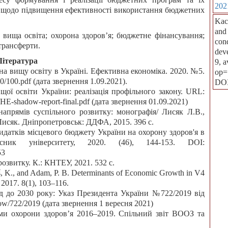
202
й щодо підвищення ефективності використання бюджетних
Kac
and 
 вища освіта; охорона здоров’я; бюджетне фінансування;
cond
трансферти.
dev
Література
9, 
на вищу освіту в Україні. Ефективна економіка. 2020. №5.
op=
/100.pdf (дата звернення 1.09.2021).
DO
щої освіти України: реалізація профільного закону. URL:
2/HE-shadow-report-final.pdf (дата звернення 01.09.2021)
напрямів суспільного розвитку: монографія/ Лисяк Л.В.,
. Лисяк. Дніпропетровськ: ДДФА, 2015. 396 с.
 видатків місцевого бюджету України на охорону здоров'я в
існик університету, 2020. (46), 144-153. DOI:
53
розвитку. К.: КНТЕУ, 2021. 532 с.
š, K., and Adam, P. B. Determinants of Economic Growth in V4
 2017. 8(1), 103–116.
од до 2030 року: Указ Президента України №722/2019 від
show/722/2019 (дата звернення 1 вересня 2021)
еми охорони здоров’я 2016–2019. Спільний звіт ВООЗ та