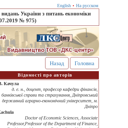
English
•
На русском
видань України з питань економіки
.07.2019 № 975)
Назад
Головна
Відомості про авторів
В. Качула
д. е. н., доцент, професор кафедри фінансів,
банківської справи та страхування, Дніпровський
державний аграрно-економічний університет, м.
Дніпро
Kachula
Doctor of Economic Sciences, Associate
Professor,Professor of the Department of Finance,