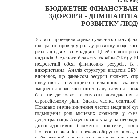
С. В. Кач
БЮДЖЕТНЕ ФІНАНСУВАНН
ЗДОРОВ’Я - ДОМІНАНТНА
РОЗВИТКУ ЛЮД
У статті проведена оцінка сучасного стану фіна
відіграють провідну роль у розвитку людського
реалізації двох із сімнадцяти Цілей сталого р
видатків Зведеного бюджету України (ЗБУ) у ВВ
недостатній обсяг фінансових ресурсів, їх
використання. Аналіз структури видатків ЗБУ 
висновок, що фінансові ресурси бюджету сп
відсутність інвестиційно-інноваційної скл
зміцнення людського потенціалу галузей знижу
база не дозволяє виконувати дослідження я
європейському рівні. Значна частка освітньої
Показано значне зниження частки медичної суб
підвищення ролі місцевих бюджетів у фіна
децентралізації. Акцентовано увагу на необхід
дієвої адаптивної бюджетної політики, розш
Показана важливість науково обґрунтованого, 
в бюджетний процес та удосконалення проце