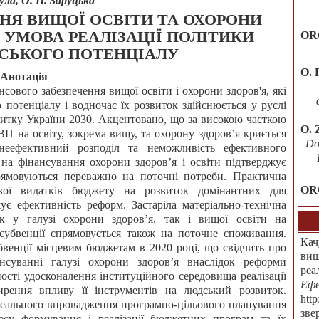
ула, О. П. Заруцька
Я ВИЩОЇ ОСВІТИ ТА ОХОРОНИ
 УМОВА РЕАЛІЗАЦІЇ ПОЛІТИКИ
OR
СЬКОГО ПОТЕНЦІАЛУ
О. 
Анотація
нсового забезпечення вищої освіти і охорони здоров'я, які
 потенціалу і водночас їх розвиток здійснюється у руслі
озвитку України 2030. Акцентовано, що за високою часткою
О. 
П на освіту, зокрема вищу, та охорону здоров’я криється
Do
 неефективний розподіл та неможливість ефективного
на фінансування охорони здоров’я і освіти підтверджує
рямовуються переважно на поточні потреби. Практична
OR
адової видатків бюджету на розвиток домінантних для
є ефективність реформ. Застаріла матеріально-технічна
к у галузі охорони здоров’я, так і вищої освіти на
 субвенції спрямовується також на поточне споживання.
Кач
венції місцевим бюджетам в 2020 році, що свідчить про
вищ
нсуванні галузі охорони здоров’я внаслідок реформи
реа
ності удосконалення інституційного середовища реалізації
Ефе
ирення впливу її інструментів на людський розвиток.
htt
реального впровадження програмно-цільового планування
зве
су формування і реалізації бюджетних програм та їх