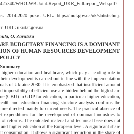
0018/425340/WHO-WB-Joint-Report_UKR_Full-report_Web.pdf?
2014-2020 роки. URL: https://mof.gov.ua/uk/statistichnij-
. URL: ukrstat.gov.ua
hula, О. Zarutska
RE BUDGETARY FINANCING IS A DOMINANT
TION OF HUMAN RESOURCES DEVELOPMENT
POLICY
Summary
of higher education and healthcare, which play a leading role in
eir development is carried out in line with the implementation
als of Ukraine 2030. It is emphasized that insufficient amount
and impossibility of efficient use are hidden behind the high share
ne (CBU) in GDP for education, in particular higher education,
alth and education financing structure analysis confirms the
t are directed mainly to current needs. The practical absence of
 expenditures for the development of dominant industries to
s of reforms. The outdated material and technical base does not
e and higher education at the European level. A significant share
nt consumption. It shows a significant reduction in the share of