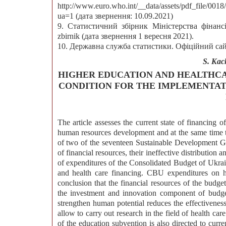
http://www.euro.who.int/__data/assets/pdf_file/
ua=1 (дата звернення: 10.09.2021)
9. Статистичний збірник Міністерства фінансів. 
zbirnik (дата звернення 1 вересня 2021).
10. Державна служба статистики. Офіційний сайт
S. Kac
HIGHER EDUCATION AND HEALTHCA
CONDITION FOR THE IMPLEMENTA
The article assesses the current state of financing 
human resources development and at the same time th
of two of the seventeen Sustainable Development Go
of financial resources, their ineffective distribution 
of expenditures of the Consolidated Budget of Ukrai
and health care financing. CBU expenditures on he
conclusion that the financial resources of the budge
the investment and innovation component of budget
strengthen human potential reduces the effectivenes
allow to carry out research in the field of health car
of the education subvention is also directed to curre