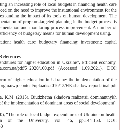
ing an increasing role of local budgets in financing health care
aced on the need to improve the institutional environment for the
, expanding the impact of its tools on human development. The
ementation of program-targeted planning in the budget process is
lementation and monitoring process improvement. A number of
 efficiency of budgetary means for human development using.
tion; health care; budgetary financing; investment; capital
References
nditures for higher education in Ukraine”, Efficient economy,
ka.com.ua/pdf/5_2020/100.pdf (Accessed 1.09.2021). DOI:
orm of higher education in Ukraine: the implementation of the
g.ua/wp-content/uploads/2016/12/HE-shadow-report-final.pdf
a, K.M. (2015), Biudzhetna skladova realizatsii dominantnykh
f the implementation of dominant areas of social development],
0), “The role of local budget expenditures of Ukraine on health
etin of the University, vol. 46, pp.144-153. DOI:
53