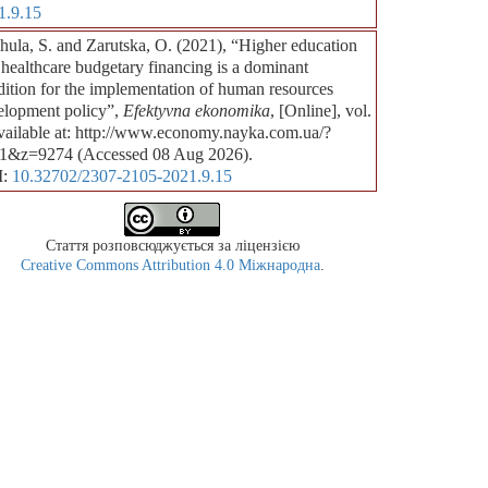
1.9.15
hula, S. and Zarutska, О. (2021), “Higher education
healthcare budgetary financing is a dominant
ition for the implementation of human resources
elopment policy”,
Efektyvna ekonomika
, [Online], vol.
available at: http://www.economy.nayka.com.ua/?
1&z=9274 (Accessed 08 Aug 2026).
I:
10.32702/2307-2105-2021.9.15
Стаття розповсюджується за ліцензією
Creative Commons Attribution 4.0 Міжнародна
.