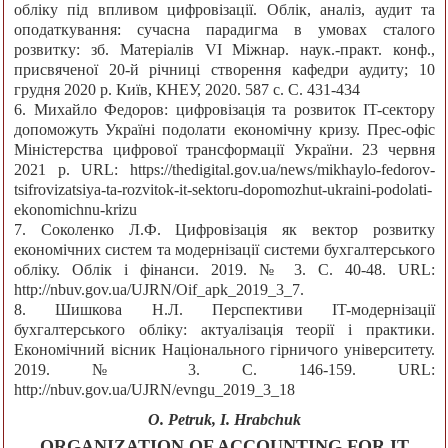
обліку під впливом цифровізації. Облік, аналіз, аудит та
оподаткування: сучасна парадигма в умовах сталого
розвитку: зб. Матеріалів VI Міжнар. наук.-практ. конф.,
присвяченої 20-й річниці створення кафедри аудиту; 10
грудня 2020 р. Київ, КНЕУ, 2020. 587 с. С. 431-434
6. Михайло Федоров: цифровізація та розвиток IT-сектору
допоможуть Україні подолати економічну кризу. Прес-офіс
Міністерства цифрової трансформації України. 23 червня
2021 р. URL: https://thedigital.gov.ua/news/mikhaylo-fedorov-
tsifrovizatsiya-ta-rozvitok-it-sektoru-dopomozhut-ukraini-podolati-
ekonomichnu-krizu
7. Соколенко Л.Ф. Цифровізація як вектор розвитку
економічних систем та модернізації системи бухгалтерського
обліку. Облік і фінанси. 2019. № 3. С. 40-48. URL:
http://nbuv.gov.ua/UJRN/Oif_apk_2019_3_7.
8. Шишкова Н.Л. Перспективи IT-модернізації
бухгалтерського обліку: актуалізація теорії і практики.
Економічний вісник Національного гірничого університету.
2019. № 3. С. 146-159. URL:
http://nbuv.gov.ua/UJRN/evngu_2019_3_18
О. Petruk, I. Hrabchuk
ORGANIZATION OF ACCOUNTING FOR IT