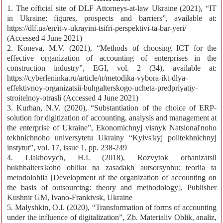
1. The official site of DLF Attorneys-at-law Ukraine (2021), “IT
in Ukraine: figures, prospects and barriers”, available at:
https://dlf.ua/en/it-v-ukrayini-tsifri-perspektivi-ta-bar-yeri/
(Accessed 4 June 2021)
2. Koneva, M.V. (2021), “Methods of choosing ICT for the
effective organization of accounting of enterprises in the
construction industry”, EGI, vol. 2 (34), available at:
https://cyberleninka.ru/article/n/metodika-vybora-ikt-dlya-
effektivnoy-organizatsii-buhgalterskogo-ucheta-predpriyatiy-
stroitelnoy-otrasli (Accessed 4 June 2021)
3. Kurhan, N.V. (2020), “Substantiation of the choice of ERP-
solution for digitization of accounting, analysis and management at
the enterprise of Ukraine”, Ekonomichnyj visnyk Natsional'noho
tekhnichnoho universytetu Ukrainy “Kyivs'kyj politekhnichnyj
instytut”, vol. 17, issue 1, рр. 238-249
4. Liakhovych, H.I. (2018), Rozvytok orhanizatsii
bukhhalters'koho obliku na zasadakh autsorsynhu: teoriia ta
metodolohiia [Development of the organization of accounting on
the basis of outsourcing: theory and methodology], Publisher
Kushnir GM, Ivano-Frankivsk, Ukraine
5. Malyshkin, O.I. (2020), “Transformation of forms of accounting
under the influence of digitalization”, Zb. Materialiv Oblik, analiz,