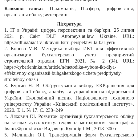
Ключові слова:
ІТ-компанія; ІТ-сфера; цифровізація;
організація обліку; аутсорсинг..
Література
1. ІТ в Україні: цифри, перспективи та бар’єри. 25 липня
2021 р. Сайт DLF Attorneys-at-law Ukraine. URL:
https://dlf.ua/ua/it-v-ukrayini-tsifri-perspektivi-ta-bar-yeri/
2. Конева М.В. Методика выбора ИКТ для эффективной
организации бухгалтерского учета предприятий
строительной отрасли. ЕГИ. 2021. № 2 (34). URL:
https://cyberleninka.ru/article/n/metodika-vybora-ikt-dlya-
effektivnoy-organizatsii-buhgalterskogo-ucheta-predpriyatiy-
stroitelnoy-otrasli
3. Курган Н. В. Обґрунтування вибору ERP-рішення для
цифровізації обліку, аналізу та управління на підприємстві
України. Економічний вісник Національного технічного
університету України «Київський політехнічний інститут».
2020. Т. 1. № 17. С. 238–249
4. Ляхович Г.І. Розвиток організації бухгалтерського обліку
на засадах аутсорсингу: теорія та методологія: монографія.
Івано-Франківськ: Видавець Кушнір Г.М., 2018. 300 с
5. Малишкін О.І. Трансформація форм бухгалтерського