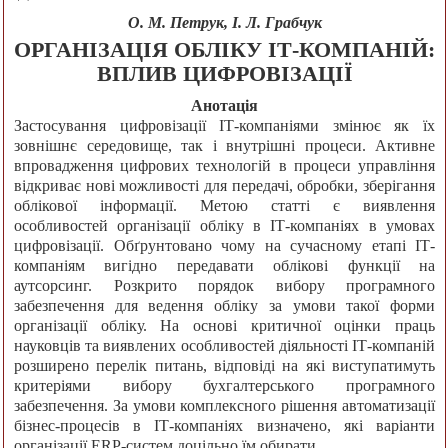
О. М. Петрук, І. Л. Грабчук
ОРГАНІЗАЦІЯ ОБЛІКУ ІТ-КОМПАНІЙ:
ВПЛИВ ЦИФРОВІЗАЦІЇ
Анотація
Застосування цифровізації ІТ-компаніями змінює як їх
зовнішнє середовище, так і внутрішні процеси. Активне
впровадження цифрових технологій в процеси управління
відкриває нові можливості для передачі, обробки, зберігання
облікової інформації. Метою статті є виявлення
особливостей організації обліку в ІТ-компаніях в умовах
цифровізації. Обґрунтовано чому на сучасному етапі ІТ-
компаніям вигідно передавати облікові функції на
аутсорсинг. Розкрито порядок вибору програмного
забезпечення для ведення обліку за умови такої форми
організації обліку. На основі критичної оцінки праць
науковців та виявлених особливостей діяльності ІТ-компаній
розширено перелік питань, відповіді на які виступатимуть
критеріями вибору бухгалтерського програмного
забезпечення. За умови комплексного рішення автоматизації
бізнес-процесів в ІТ-компаніях визначено, які варіанти
організації ERP-систем доцільно їм обирати.