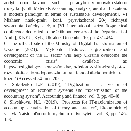
audyt ta opodatkuvannia: suchasna paradyhma v umovakh staloho
rozvytku [Coll. Materials Accounting, analysis, audit and taxation:
a modern paradigm in terms of sustainable development:], VI
Mizhnar. nauk.-prakt. konf., prysviachenoi 20-j richnytsi
stvorennia kafedry audytu [VI International. scientific-practical
conference dedicated to the 20th anniversary of the Department of
Audit], KNEU, Kyiv, Ukraine, December 10, рр. 431-434
6. The official site of the Ministry of Digital Transformation of
Ukraine (2021), “Mykhailo Fedorov: digitalization and
development of the IT sector will help Ukraine overcome the
economic crisis”, available at:
https://thedigital.gov.ua/news/mikhaylo-fedorov-tsifrovizatsiya-ta-
rozvitok-it-sektoru-dopomozhut-ukraini-podolati-ekonomichnu-
krizu / (Accessed 24 June 2021)
7. Sokolenko L.F. (2019), “Digitization as a vector of
development of economic systems and modernization of the
accounting system”, Accounting and finance, vol. 3. pp. 40-48.
8. Shyshkova, N.L. (2019), “Prospects for IT-modernization of
accounting: actualization of theory and practice”, Ekonomichnyj
visnyk Natsional'noho hirnychoho universytetu, vol. 3, рр. 146-
159.