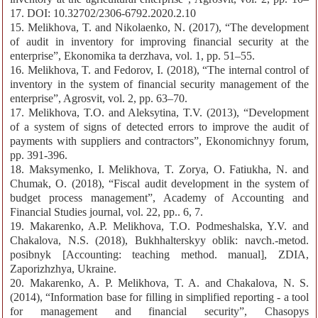
17. DOI: 10.32702/2306-6792.2020.2.10
15. Melikhova, T. and Nikolaenko, N. (2017), “The development
of audit in inventory for improving financial security at the
enterprise”, Ekonomika ta derzhava, vol. 1, pp. 51–55.
16. Melikhova, T. and Fedorov, I. (2018), “The internal control of
inventory in the system of financial security management of the
enterprise”, Agrosvit, vol. 2, pp. 63–70.
17. Melikhova, T.O. and Aleksytina, T.V. (2013), “Development
of a system of signs of detected errors to improve the audit of
payments with suppliers and contractors”, Ekonomichnyy forum,
рр. 391-396.
18. Maksymenko, I. Melikhova, T. Zorya, O. Fatiukha, N. and
Chumak, O. (2018), “Fiscal audit development in the system of
budget process management”, Academy of Accounting and
Financial Studies journal, vol. 22, рр.. 6, 7.
19. Makarenko, A.P. Melikhova, T.O. Podmeshalska, Y.V. and
Chakalova, N.S. (2018), Bukhhalterskyy oblik: navch.-metod.
posibnyk [Accounting: teaching method. manual], ZDIA,
Zaporizhzhya, Ukraine.
20. Makarenko, A. P. Melikhova, T. A. and Chakalova, N. S.
(2014), “Information base for filling in simplified reporting - a tool
for management and financial security”, Chasopys