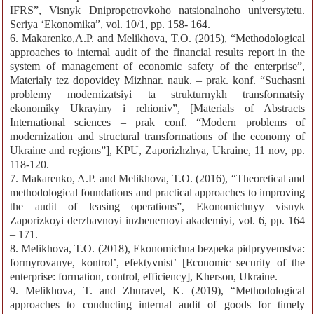
IFRS”, Visnyk Dnipropetrovkoho natsionalnoho universytetu.
Seriya ‘Ekonomika”, vol. 10/1, pp. 158- 164.
6. Makarenko,A.P. and Melikhova, T.O. (2015), “Methodological
approaches to internal audit of the financial results report in the
system of management of economic safety of the enterprise”,
Materialy tez dopovidey Mizhnar. nauk. – prak. konf. “Suchasni
problemy modernizatsiyi ta strukturnykh transformatsiy
ekonomiky Ukrayiny i rehioniv”, [Materials of Abstracts
International sciences – prak conf. “Modern problems of
modernization and structural transformations of the economy of
Ukraine and regions”], KPU, Zaporizhzhya, Ukraine, 11 nov, pp.
118-120.
7. Makarenko, A.P. and Melikhova, T.O. (2016), “Theoretical and
methodological foundations and practical approaches to improving
the audit of leasing operations”, Ekonomichnyy visnyk
Zaporizkoyi derzhavnoyi inzhenernoyi akademiyi, vol. 6, pp. 164
– 171.
8. Melikhova, T.O. (2018), Ekonomichna bezpeka pidpryyemstva:
formyrovanye, kontrol’, efektyvnist’ [Economic security of the
enterprise: formation, control, efficiency], Kherson, Ukraine.
9. Melikhova, T. and Zhuravel, K. (2019), “Methodological
approaches to conducting internal audit of goods for timely