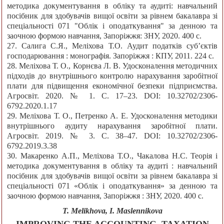
методика документування в обліку та аудиті: навчальний
посібник для здобувачів вищої освіти за рівнем бакалавра зі
спеціальності 071 "Облік і оподаткування" за денною та
заочною формою навчання, Запоріжжя: ЗНУ, 2020. 400 с.
27. Салига С.Я., Меліхова Т.О. Аудит податків суб’єктів
господарювання : монографія. Запоріжжя : КПУ, 2011. 224 с.
28. Меліхова Т. О., Корнєва Л. В. Удосконалення методичних
підходів до внутрішнього контролю нарахування заробітної
плати для підвищення економічної безпеки підприємства.
Агросвіт. 2020. № 1. С. 17–23. DOI: 10.32702/2306-
6792.2020.1.17
29. Меліхова Т. О., Петренко А. Е. Удосконалення методики
внутрішнього аудиту нарахування заробітної плати.
Агросвіт. 2019. № 3. С. 38–47. DOI: 10.32702/2306-
6792.2019.3.38
30. Макаренко А.П., Меліхова Т.О., Чакалова Н.С. Теорія і
методика документування в обліку та аудиті : навчальний
посібник для здобувачів вищої освіти за рівнем бакалавра зі
спеціальності 071 «Облік і оподаткування» за денною та
заочною формою навчання, Запоріжжя : ЗНУ, 2020. 400 с.
T. Melikhova, I. Maslennikova