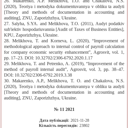
26. Makarenko, A.P. Melikhova, T.O. and Chakalova, N.S.
(2020), Teoriya i metodyka dokumentuvannya v obliku ta audyti
[Theory and methods of documentation in accounting and
auditing], ZNU, Zaporizhzhya, Ukraine.
27. Salyha, S.YA. and Melikhova, T.O. (2011), Audyt podatkiv
sub'iektiv hospodariuvannia [Audit of Taxes of Business Entities],
KPU, Zaporizhzhya, Ukraine.
28. Melikhova, T. and Korneva, L. (2020), “Improvement of
methodological approach to internal control of payroll calculation
for company economic security enhancement”, Agrosvit, vol. 1,
pp. 17–23. DOI: 10.32702/2306-6792.2020.1.17
29. Melikhova, T. and Petrenko, A. (2019), “Improvement of the
method of payroll internal audit”, Agrosvit, vol. 3, pp. 38–47.
DOI: 10.32702/2306-6792.2019.3.38
30. Makarenko, A.P., Melikhova, T. O. and Chakalova, N.S.
(2020), Teoriya i metodyka dokumentuvannya v obliku ta audyti
[Theory and methods of documentation in accounting and
auditing], ZNU, Zaporizhzhya, Ukraine.
№ 11 2021
Дата публікації:
2021-11-28
Кількість переглядів:
23802