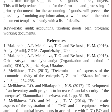
goods from foreign suppliers and sold goods to foreign buyers.
This will help reduce the time for the formation and processing of
primary documents for the accounting of goods, will prevent the
possibility of omitting any information, as will be used in the robot
document templates already with a list of details.
Keywords:
audit; accounting; taxation; goods; plan; program;
working documents.
References
1. Makarenko, A.P. Melikhova, T. O. and Beskosta, H. M. (2016),
Audyt [Audit], ZDIA, Zaporizhzhya, Ukraine.
2. Makarenko, A.P. Melikhova, T. O. and Beskosta, H. M. (2015),
Orhanizatsiya i metodyka audyt [Organization and method of
audit], ZDIA, Zaporizhzhya, Ukraine.
3. Melikhova, T.O. (2013), “Determination of expenses of the
economic activity of the enterprise”, Zhurnal «Biznes Inform»,
vol. 3, pp. 254-258.
4. Melikhova, T.O. and Nikolayenko, N.S. (2017), “Development
of an inventory audit program to increase financial security of the
enterprise”, Ekonomika ta derzhava, vol. 1, pp. 51- 55.
5. Melikhova, T.O. and Manoylo, T. V. (2014), “Problematic
aspects of the registration of the TMC and the equipment when
attributed to capital investments in accordance with P (C) BO and