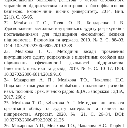
управління підприємством та контролю за його фінансовою
безпекою. Економічний вісник університету. 2014. Вип.
22(1). С. 85-95.
22. Меліхова Т. О., Троян О. В., Бондаренко І. В.
Удосконалення методики внутрішнього аудиту розрахунків з
постачальниками для підвищення економічної безпеки
підприємства. Економіка та держава. 2019. № 2. С. 88–93.
DOI: 10.32702/2306-6806.2019.2.88
23. Меліхова Т. О. Методичні засади проведення
внутрішнього аудиту розрахунків з підзвітними особами для
підвищення ефективності діяльності підприємства.
Інвестиції: практика та досвід. 2019. № 9. С. 10–17. DOI:
10.32702/2306-6814.2019.9.10
24. Макаренко А. П., Меліхова Т.О., Чакалова Н.С.
Податкове планування та мінімізація податкових ризиків:
навч. посібник : рек. вченою радою ЗДІА. Запоріжжя : ЗДІА,
2017. 260 c.
25. Меліхова Т. О., Філатова А. І. Методологічні аспекти
організації обліку та аудиту матеріалів та палива на
підприємстві. Агросвіт. 2020. № 21. С. 26–34. DOI:
10.32702/2306-6792.2020.21.26
26. Макаренко А.П., Меліхова Т.О., Чакалова Н.С. Теорія і