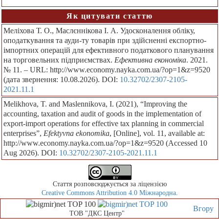
Як цитувати статтю
Меліхова Т. О., Маслєннікова І. А. Удосконалення обліку,
оподаткування та ауди-ту товарів при здійсненні експортно-
імпортних операцій для ефективного податкового планування
на торговельних підприємствах.
Ефективна економіка
. 2021.
№ 11. – URL: http://www.economy.nayka.com.ua/?op=1&z=9520
(дата звернення: 10.08.2026). DOI:
10.32702/2307-2105-
2021.11.1
Melikhova, T. and Maslennikova, I. (2021), “Improving the
accounting, taxation and audit of goods in the implementation of
export-import operations for effective tax planning in commercial
enterprises”,
Efektyvna ekonomika
, [Online], vol. 11, available at:
http://www.economy.nayka.com.ua/?op=1&z=9520 (Accessed 10
Aug 2026). DOI:
10.32702/2307-2105-2021.11.1
Стаття розповсюджується за ліцензією
Creative Commons Attribution 4.0 Міжнародна
.
Вгору
ТОВ "ДКС Центр"