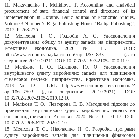
11. Maksymenko I., Melikhova T. Accounting and analytical
procurement of state financial control and directions of its
implementation in Ukraine. Baltic Journal of Economic Studies,
Volume 3 Number 5. Riga: Publishing House “Baltija Publishing”,
2017, P. 268-275.
12. Меліхова Т. О., Градобік А. О. Удосконалення
документування обліку та аудиту запасів на підприємстві.
Ефективна економіка. 2020. № 11. – URL:
http://www.economy.nayka.com.ua/?op=1&z=8331 (дата
звернення: 20.10.2021). DOI: 10.32702/2307-2105-2020.11.9
13. Меліхова Т. О., Балашова Ю. О. Удосконалення
внутрішнього аудиту виробничих запасів для підвищення
фінансової безпеки підприємства. Ефективна економіка.
2019. № 12. – URL: http://www.economy.nayka.com.ua/?
op=1&z=7503 (дата звернення: 20.10.2021). DOI:
10.32702/2307-2105-2019.12.10
14. Меліхова Т. О., Лєвтєрова Л. В. Методичні підходи до
проведення внутрішнього аудиту виробни-чих запасів на
сільгосппідприємстві. Агросвіт. 2020. № 2. С. 10–17. DOI:
10.32702/2306-6792.2020.2.10
15. Меліхова Т. О., Ніколаєнко Н. С. Розробка програми
аудиту виробничих запасів для підвищення фінансової