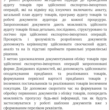
аудиту товарів при здійсненні експортно-імпортних
операцій, які на відміну від існуючих включають: анкету,
загальний план аудиту товарів, програму аудиту товарів та
робочі документи аудитора до кожної процедури.
Запропоновані документи дають можливість здійснити
аудиту товарів більш детально, послідовно, структуровано та
логічно при здійсненні експортно-імпортних операцій.
Прозорість і зрозумілість розроблених документів
допоможуть керівництву здійснювати своєчасний аудит,
аналіз та на їх підставі приймати правильні управлінські
рішення.
З метою удосконалення документування обліку товарів при
здійсненні експортно-імпортних операцій запропоновані
форми Довідкових відомостей, які допоможуть здійснювати:
оподаткування придбаних та реалізованих товарів,
формування первісної вартості придбаних товарів у
іноземних постачальників та реалізованих товарів іноземним
покупцям. Це допоможе скоротити час на формування та
обробку первинних документів з обліку товарів, попередить
можливість пропуску будь-якої інформації, так як будуть
застосовуватися у роботі шаблони документів вже з
сформованим переліком реквізитів.