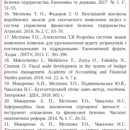
безпеки підприємства. Економіка та держава. 2017. № 1. С.
51–55.
16. Меліхова Т. О., Федоров І. О. Внутрішній контроль
виробничих запасів для своєчасного виявлення загроз у
системі управління фінансової безпеки підприємства.
Агросвіт. 2018. № 2. С. 63–70.
17. Меліхова Т.О., Алексютіна Т.В Розробка системи знаків
виявлених помилок для удосконалення аудиту розрахунків з
постачальниками та підрядниками. Економічний форум.
Луцьк : ЛНТУ, 2013. С. 391-396.
18. Maksymenko I., Melikhova T., Zorya O., Fatiukha N.,
Chumak O. Fiscal audit development in the system of budget
process management. Academy of Accounting and Financial
Studies journal, 2018. vol. 22, is. 6, 7 p.
19. Макаренко А.П., Меліхова Т.О., Подмешальська Ю.В.,
Чакалова Н.С. Бухгалтерський облік: навч.-метод. посібник.
Запоріжжя : ЗДІА, 2018. 602 c.
20. Макаренко А. П., Меліхова Т.О., Чакалова Н.С.
Інформаційна база заповнення спрощеної звітності –
інструмент управління та фінансової безпеки. Часопис
економічних реформ. 2014. № 1. С. 26-32.
21. Макаренко А. П., Меліхова Т.О., Чакалова Н.С.
Удосконалення облікових регістрів з метою своєчасного