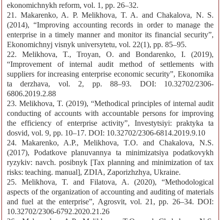
ekonomichnykh reform, vol. 1, pp. 26–32.
21. Makarenko, A. P. Melikhova, T. A. and Chakalova, N. S.
(2014), “Improving accounting records in order to manage the
enterprise in a timely manner and monitor its financial security”,
Ekonomichnyj visnyk universytetu, vol. 22(1), pp. 85–95.
22. Melikhova, T., Troyan, О. and Bondarenko, I. (2019),
“Improvement of internal audit method of settlements with
suppliers for increasing enterprise economic security”, Ekonomika
ta derzhava, vol. 2, pp. 88–93. DOI: 10.32702/2306-
6806.2019.2.88
23. Melikhova, T. (2019), “Methodical principles of internal audit
conducting of accounts with accountable persons for improving
the efficiency of enterprise activity”, Investytsiyi: praktyka ta
dosvid, vol. 9, pp. 10–17. DOI: 10.32702/2306-6814.2019.9.10
24. Makarenko, A.P., Melikhova, T.O. and Chakalova, N.S.
(2017), Podatkove planuvannya ta minimizatsiya podatkovykh
ryzykiv: navch. posibnyk [Tax planning and minimization of tax
risks: teaching. manual], ZDIA, Zaporizhzhya, Ukraine.
25. Melikhova, T. and Filatova, A. (2020), “Methodological
aspects of the organization of accounting and auditing of materials
and fuel at the enterprise”, Agrosvit, vol. 21, pp. 26–34. DOI:
10.32702/2306-6792.2020.21.26