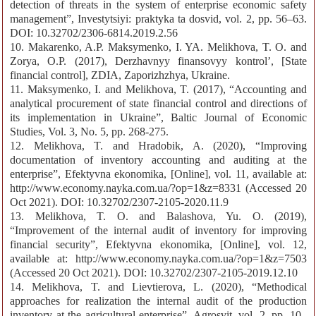
detection of threats in the system of enterprise economic safety
management”, Investytsiyi: praktyka ta dosvid, vol. 2, pp. 56–63.
DOI: 10.32702/2306-6814.2019.2.56
10. Makarenko, A.P. Maksymenko, I. YA. Melikhova, T. O. аnd
Zorya, O.P. (2017), Derzhavnyy finansovyy kontrol’, [State
financial control], ZDIA, Zaporizhzhya, Ukraine.
11. Maksymenko, I. аnd Melikhova, T. (2017), “Accounting and
analytical procurement of state financial control and directions of
its implementation in Ukraine”, Baltic Journal of Economic
Studies, Vol. 3, No. 5, pp. 268-275.
12. Melikhova, T. and Hradobik, A. (2020), “Improving
documentation of inventory accounting and auditing at the
enterprise”, Efektyvna ekonomika, [Online], vol. 11, available at:
http://www.economy.nayka.com.ua/?op=1&z=8331 (Accessed 20
Oct 2021). DOI: 10.32702/2307-2105-2020.11.9
13. Melikhova, T. O. and Balashova, Yu. O. (2019),
“Improvement of the internal audit of inventory for improving
financial security”, Efektyvna ekonomika, [Online], vol. 12,
available at: http://www.economy.nayka.com.ua/?op=1&z=7503
(Accessed 20 Oct 2021). DOI: 10.32702/2307-2105-2019.12.10
14. Melikhova, T. and Lievtierova, L. (2020), “Methodical
approaches for realization the internal audit of the production
inventory at the agricultural enterprise”, Agrosvit, vol. 2, pp. 10–