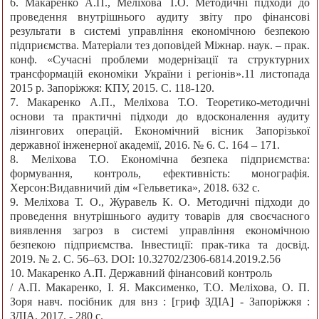
6. Макаренко А.П., Меліхова Т.О. Методичні підходи до
проведення внутрішнього аудиту звіту про фінансові
результати в системі управління економічною безпекою
підприємства. Матеріали тез доповідей Міжнар. наук. – прак.
конф. «Сучасні проблеми модернізації та структурних
трансформацій економіки України і регіонів».11 листопада
2015 р. Запоріжжя: КПУ, 2015. С. 118-120.
7. Макаренко А.П., Меліхова Т.О. Теоретико-методичні
основи та практичні підходи до вдосконалення аудиту
лізингових операцій. Економічний вісник Запорізької
державної інженерної академії, 2016. № 6. С. 164 – 171.
8. Меліхова Т.О. Економічна безпека підприємства:
формування, контроль, ефективність: монографія.
Херсон:Видавничий дім «Гельветика», 2018. 632 с.
9. Меліхова Т. О., Журавель К. О. Методичні підходи до
проведення внутрішнього аудиту товарів для своєчасного
виявлення загроз в системі управління економічною
безпекою підприємства. Інвестиції: прак-тика та досвід.
2019. № 2. С. 56–63. DOI: 10.32702/2306-6814.2019.2.56
10. Макаренко А.П. Державний фінансовий контроль
/ А.П. Макаренко, І. Я. Максименко, Т.О. Меліхова, О. П.
Зоря навч. посібник для внз : [гриф ЗДІА] - Запоріжжя :
ЗДІА, 2017. - 280 c.