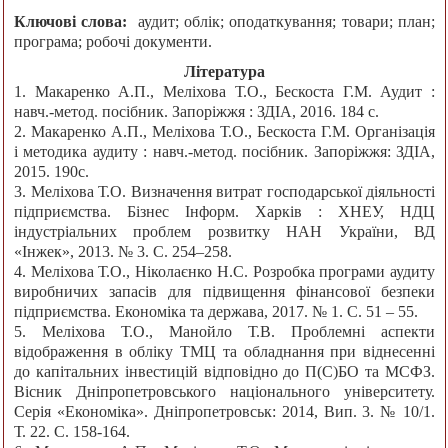
Ключові слова:
аудит; облік; оподаткування; товари; план;
програма; робочі документи.
Література
1. Макаренко А.П., Меліхова Т.О., Бескоста Г.М. Аудит :
навч.-метод. посібник. Запоріжжя : ЗДІА, 2016. 184 c.
2. Макаренко А.П., Меліхова Т.О., Бескоста Г.М. Організація
і методика аудиту : навч.-метод. посібник. Запоріжжя: ЗДІА,
2015. 190с.
3. Меліхова Т.О. Визначення витрат господарської діяльності
підприємства. Бізнес Інформ. Харків : ХНЕУ, НДЦ
індустріальних проблем розвитку НАН України, ВД
«Інжек», 2013. № 3. С. 254–258.
4. Меліхова Т.О., Ніколаєнко Н.С. Розробка програми аудиту
виробничих запасів для підвищення фінансової безпеки
підприємства. Економіка та держава, 2017. № 1. С. 51 – 55.
5. Меліхова Т.О., Манойло Т.В. Проблемні аспекти
відображення в обліку ТМЦ та обладнання при віднесенні
до капітальних інвестицій відповідно до П(С)БО та МСФЗ.
Вісник Дніпропетровського національного університету.
Серія «Економіка». Дніпропетровськ: 2014, Вип. 3. № 10/1.
Т. 22. С. 158-164.