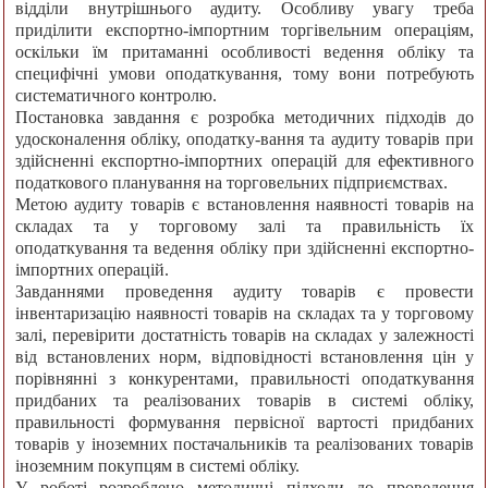
відділи внутрішнього аудиту. Особливу увагу треба
приділити експортно-імпортним торгівельним операціям,
оскільки їм притаманні особливості ведення обліку та
специфічні умови оподаткування, тому вони потребують
систематичного контролю.
Постановка завдання є розробка методичних підходів до
удосконалення обліку, оподатку-вання та аудиту товарів при
здійсненні експортно-імпортних операцій для ефективного
податкового планування на торговельних підприємствах.
Метою аудиту товарів є встановлення наявності товарів на
складах та у торговому залі та правильність їх
оподаткування та ведення обліку при здійсненні експортно-
імпортних операцій.
Завданнями проведення аудиту товарів є провести
інвентаризацію наявності товарів на складах та у торговому
залі, перевірити достатність товарів на складах у залежності
від встановлених норм, відповідності встановлення цін у
порівнянні з конкурентами, правильності оподаткування
придбаних та реалізованих товарів в системі обліку,
правильності формування первісної вартості придбаних
товарів у іноземних постачальників та реалізованих товарів
іноземним покупцям в системі обліку.
У роботі розроблено методичні підходи до проведення