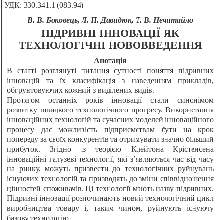
УДК: 330.341.1 (083.94)
В. В. Бoкoвeць, Л. П. Давидюк, Т. В. Нечитайло
ПІДРИВНІ ІННОВАЦІЇ ЯК
ТЕХНОЛОГІЧНІ НОВОВВЕДЕННЯ
Анотація
В статті розглянуті питання сутності поняття підривних
інновацій та їх класифікація з наведенням прикладів,
обгрунтовуючих кожний з виділених видів.
Протягом останніх років інновації стали синонімом
розвитку швидкого технологічного прогресу. Використання
інноваційних технологій та сучасних моделей інноваційного
процесу дає можливість підприємствам бути на крок
попереду за своїх конкурентів та отримувати значно більший
прибуток. Згідно із теорією Клейтона Крістенсена
інноваційні галузеві технології, які з’являються час від часу
на ринку, можуть призвести до технологічних руйнувань
існуючих технологій та призводять до зміни співвідношення
цінностей споживачів. Ці технології мають назву підривних.
Підривні інновації розпочинають новий технологічний цикл
виробництва товару і, таким чином, руйнують існуючу
базову технологію.