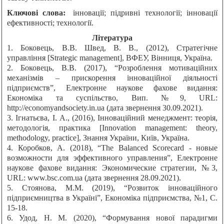
Ключові слова:
інновації; підривні технології; інновації
ефективності; технології.
Література
1. Боковець, В.В. Швед, В. В., (2012), Стратегiчне
управлiння [Strategic management], ВФЕУ, Вiнниця, Україна.
2. Боковець, В.В. (2017), “Розроблення мотиваційних
механізмів – прискорення інноваційної діяльності
підприємств”, Електронне наукове фахове видання:
Економіка та суспільство, Вип. №9, URL:
http://ecоnоmyandsоciety.in.ua (дата звернення 30.09.2021).
3. Iгнатьєва, I. А., (2016), Iнновацiйний менеджмент: теорiя,
методологiя, практика [Innovation management: theory,
methodology, practice], Знання України, Київ, Україна.
4. Коробков, А. (2018), “The Balanced Scоrecard - новые
возможности для эффективного управления”, Електронне
наукове фахове видання: Экономические стратегии, №3,
URL: www.bsc.com.ua (дата звернення 28.09.2021).
5. Стоянова, М.М. (2019), “Розвиток iнновацiйного
пiдприємництва в Українi”, Економiка пiдприємства, №1, С.
15-18.
6. Удод, Н. М. (2020), “Формування нової парадигми