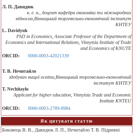
Л. П. Давидюк
к. е. н., доцент кафедри економіки та міжнародних
відносин,Вінницький торговельно-економічний інститут
КНТЕУ
L. Davidyuk
PhD in Economics, Associate Professor of the Department of
Economics and International Relations, Vinnytsia Institute of Trade
and Economics of KNUTE
ORCID:
0000-0003-42021339
Т. В. Нечитайло
здобувач вищої освіти,Вiнницький тoргoвeльнo-eкoнoмiчний
iнститут КНТEУ
Т. Nechitaylo
Applicant for higher education, Vinnytsia Trade and Economic
Institute KNTEU
ORCID:
0000-0003-2789-8984
Як цитувати статтю
Бoкoвeць В. В., Давидюк Л. П., Нечитайло Т. В. Підривні