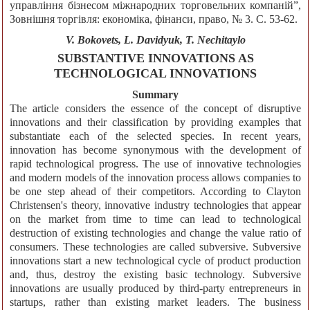
управлiння бiзнесом мiжнародних торговельних компанiй”,
Зовнiшня торгiвля: економiка, фiнанси, право, № 3. С. 53-62.
V. Bokovets, L. Davidyuk, Т. Nechitaylo
SUBSTANTIVE INNOVATIONS AS
TECHNOLOGICAL INNOVATIONS
Summary
The article considers the essence of the concept of disruptive
innovations and their classification by providing examples that
substantiate each of the selected species. In recent years,
innovation has become synonymous with the development of
rapid technological progress. The use of innovative technologies
and modern models of the innovation process allows companies to
be one step ahead of their competitors. According to Clayton
Christensen's theory, innovative industry technologies that appear
on the market from time to time can lead to technological
destruction of existing technologies and change the value ratio of
consumers. These technologies are called subversive. Subversive
innovations start a new technological cycle of product production
and, thus, destroy the existing basic technology. Subversive
innovations are usually produced by third-party entrepreneurs in
startups, rather than existing market leaders. The business