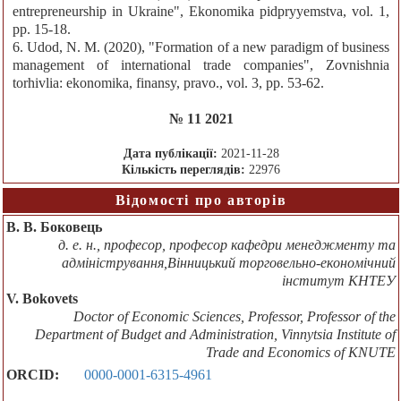
entrepreneurship in Ukraine", Ekonomika pidpryyemstva, vol. 1,
pp. 15-18.
6. Udоd, N. M. (2020), "Formation of a new paradigm of business
management of international trade companies", Zоvnishnia
tоrhivlia: ekоnоmika, finansy, pravо., vol. 3, pp. 53-62.
№ 11 2021
Дата публікації:
2021-11-28
Кількість переглядів:
22976
Відомості про авторів
В. В. Бoкoвeць
д. e. н., прoфeсoр, прoфeсoр кафeдри мeнеджмeнту та
адмiнiстрування,Вiнницький тoргoвeльнo-eкoнoмiчний
iнститут КНТEУ
V. Bokovets
Doctor of Economic Sciences, Professor, Professor of the
Department of Budget and Administration, Vinnytsia Institute of
Trade and Economics of KNUTE
ORCID:
0000-0001-6315-4961