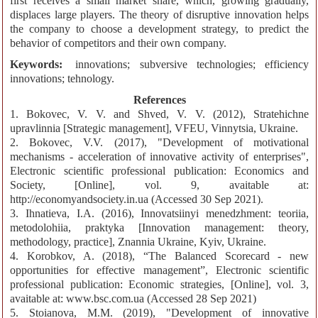
first receives a small market share, which, growing gradually,
displaces large players. The theory of disruptive innovation helps
the company to choose a development strategy, to predict the
behavior of competitors and their own company.
Keywords:
іnnovations; subversive technologies; efficiency
innovations; tehnology.
References
1. Bоkоveс, V. V. and Shved, V. V. (2012), Stratehichne
upravlinnia [Strategic management], VFEU, Vinnytsia, Ukraine.
2. Bоkоveс, V.V. (2017), "Development of motivational
mechanisms - acceleration of innovative activity of enterprises",
Electronic scientific professional publication: Economics and
Society, [Online], vol. 9, avaitable at:
http://ecоnоmyandsоciety.in.ua (Accessed 30 Sep 2021).
3. Ihnatieva, I.A. (2016), Innоvatsiinyi menedzhment: teоriia,
metоdоlоhiia, praktyka [Innovation management: theory,
methodology, practice], Znannia Ukrainе, Kyiv, Ukraine.
4. Kоrоbkоv, A. (2018), “The Balanced Scorecard - new
opportunities for effective management”, Electronic scientific
professional publication: Economic strategies, [Online], vol. 3,
avaitable at: www.bsc.cоm.ua (Accessed 28 Sep 2021)
5. Stоianоva, M.M. (2019), "Development of innovative