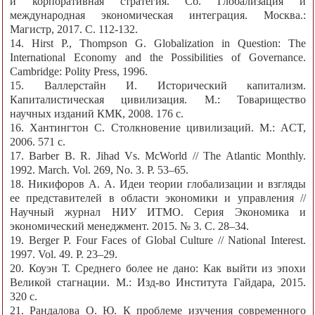
и корпоративная стратегия. Сб. Глобализация и
международная экономическая интеграция. Москва.:
Магистр, 2017. С. 112-132.
14. Hirst P., Thompson G. Globalization in Question: The
International Economy and the Possibilities of Governance.
Cambridge: Polity Press, 1996.
15. Валлерстайн И. Исторический капитализм.
Капиталистическая цивилизация. М.: Товарищество
научных изданий КМК, 2008. 176 с.
16. Хантингтон С. Столкновение цивилизаций. М.: ACT,
2006. 571 с.
17. Barber B. R. Jihad Vs. McWorld // The Atlantic Monthly.
1992. March. Vol. 269, No. 3. P. 53‒65.
18. Никифоров А. А. Идеи теории глобализации и взгляды
ее представителей в области экономики и управления //
Научный журнал НИУ ИТМО. Серия Экономика и
экономический менеджмент. 2015. № 3. С. 28‒34.
19. Berger P. Four Faces of Global Culture // National Interest.
1997. Vol. 49. P. 23‒29.
20. Коуэн Т. Среднего более не дано: Как выйти из эпохи
Великой стагнации. М.: Изд-во Института Гайдара, 2015.
320 с.
21. Рандалова О. Ю. К проблеме изучения современного