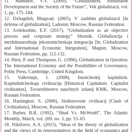
11. Mantatov, V.V. (2009), “Globalization, Sustainable
Development and the Society of the Future”, Vek globalizacii, vol.
1, pp. 175‒184.
12. Dzhagdish, Bhagvati. (2005), V zashhitu globalizacii [In
defense of globalization], Ladomir, Moscow, Russian Federation.
13. Avdokushin, E.F. (2017), “Globalization as an objective
process and corporate strategy” Sbornik. Globalizacija i
mezhdunarodnaja jekonomicheskaja integracija [In: Globalization
and International Economic Integration], Magistr, Moscow,
Russian Federation, pp. 112-132.
14. Hirst, P. and Thompson, G. (1996), Globalization in Question:
The International Economy and the Possibilities of Governance,
Polity Press, Cambridge, United Kingdom.
15. Vallerstajn, I. (2008), Istoricheskij kapitalizm.
Kapitalisticheskaja civilizacija [Historical Capitalism. Capitalist
civilization], Tovarishhestvo nauchnyh izdanij KMK, Moscow,
Russian Federation.
16. Hantington. S. (2006), Stolknovenie civilizacij [Clash of
Civilizations], Moscow, Russian Federation.
17. Barber, B.R. (1992), “Jihad Vs. McWorld”, The Atlantic
Monthly, March, vol. 269, no. 3, pp. 53‒65.
18. Nikiforov, A.A. (2015), “Ideas of the theory of globalization
and the views of its representatives in the field of economics and