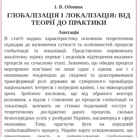
І. В. Одотюк
ГЛОБАЛІЗАЦІЯ І ЛОКАЛІЗАЦІЯ: ВІД
ТЕОРІЇ ДО ПРАКТИКИ
Анотація
В статті надано характеристику основним теоретичним
підходам до визначення сутності та особливостей процесів
глобалізації та локалізації. Представлено порівняльну
аналітичну оцінку переваг і недоліків відтворення вказаних
процесів на сучасному етапі. Зазначено, що обидва процеси
нерозривно пов’язані не лише один з одним, але і з
нинішньою тенденцією до свідомої та цілеспрямованої
трансформації ролі держави як суверенного провайдера
національних інтересів і всередині країни, і на міжнародній
арені. Зроблено висновок, що від обраного вектору
розуміння, а відтак і ставлення до процесів глобалізації та
локалізації, залежить не стільки подальший поступ у
теоретичному дослідженні даних процесів, скільки
безпосередньо успіх у розбудові України, насамперед в сфері
економіки. Тому, прагнучи бути на передовій
глобалізаційного процесу, Україні варто усвідомлювати, що
рівноправна участь в універсальному глобальному