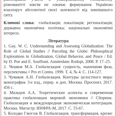
різноманітті зовсім не означає формування Україною
власноруч абсолютної своєї залежності від зовнішнього
світу.
Ключові слова:
глобалізація; локалізація; регіоналізація;
державна економічна політика; національні економічні
інтереси.
Література
1. Gay, W. C. Understanding and Assessing Globalization: The
Role of Global Studies // Parceling the Globe: Philosophical
Explorations in Globalization, Global Behavior, and Peace / Ed.
by D. Poe and E. Souffrant. Amsterdam: Rodopi, 2008. P. 17–25.
2. Чешков М.А. Глобализация: сущность, нынешняя фаза,
перспективы // Pro et Соntrа. 1999. Т. 4, № 4. C. 114-127.
3. Чумаков А.Н. Глобализация. Контуры целостного мира:
монография. 3-е изд., перер. и доп. Москва. Проспект, 2017.
456 с.
4. Мальцев А.А. Теоретические аспекты и современная
практика глобализации мировой экономики // Сборник.
Глобализация и международная экономическая интеграция.
Москва. Магистр: ИНФРА-М, 2017. С. 55-67.
5. Колодко Гжегож В. Глобализация, трансформация, кризис