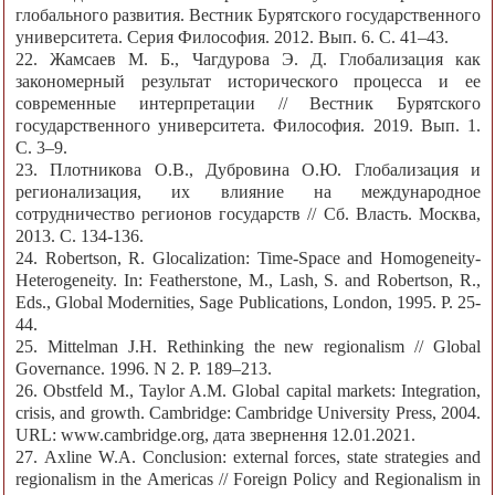
глобального развития. Вестник Бурятского государственного
университета. Серия Философия. 2012. Вып. 6. С. 41‒43.
22. Жамсаев М. Б., Чагдурова Э. Д. Глобализация как
закономерный результат исторического процесса и ее
современные интерпретации // Вестник Бурятского
государственного университета. Философия. 2019. Вып. 1.
С. 3‒9.
23. Плотникова О.В., Дубровина О.Ю. Глобализация и
регионализация, их влияние на международное
сотрудничество регионов государств // Сб. Власть. Москва,
2013. С. 134-136.
24. Robertson, R. Glocalization: Time-Space and Homogeneity-
Heterogeneity. In: Featherstone, M., Lash, S. and Robertson, R.,
Eds., Global Modernities, Sage Publications, London, 1995. P. 25-
44.
25. Mittelman J.H. Rethinking the new regionalism // Global
Governance. 1996. N 2. Р. 189–213.
26. Obstfeld M., Taylor A.M. Global capital markets: Integration,
crisis, and growth. Cambridge: Cambridge University Press, 2004.
URL: www.cambridge.org, дата звернення 12.01.2021.
27. Axline W.A. Conclusion: external forces, state strategies and
regionalism in the Americas // Foreign Policy and Regionalism in