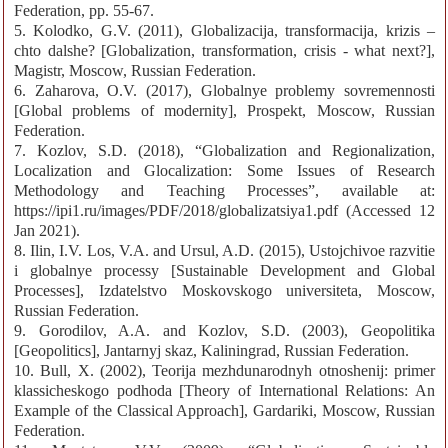
Federation, pp. 55-67.
5. Kolodko, G.V. (2011), Globalizacija, transformacija, krizis –
chto dalshe? [Globalization, transformation, crisis - what next?],
Magistr, Moscow, Russian Federation.
6. Zaharova, O.V. (2017), Globalnye problemy sovremennosti
[Global problems of modernity], Prospekt, Moscow, Russian
Federation.
7. Kozlov, S.D. (2018), “Globalization and Regionalization,
Localization and Glocalization: Some Issues of Research
Methodology and Teaching Processes”, available at:
https://ipi1.ru/images/PDF/2018/globalizatsiya1.pdf (Accessed 12
Jan 2021).
8. Ilin, I.V. Los, V.A. and Ursul, A.D. (2015), Ustojchivoe razvitie
i globalnye processy [Sustainable Development and Global
Processes], Izdatelstvo Moskovskogo universiteta, Moscow,
Russian Federation.
9. Gorodilov, A.A. and Kozlov, S.D. (2003), Geopolitika
[Geopolitics], Jantarnyj skaz, Kaliningrad, Russian Federation.
10. Bull, X. (2002), Teorija mezhdunarodnyh otnoshenij: primer
klassicheskogo podhoda [Theory of International Relations: An
Example of the Classical Approach], Gardariki, Moscow, Russian
Federation.