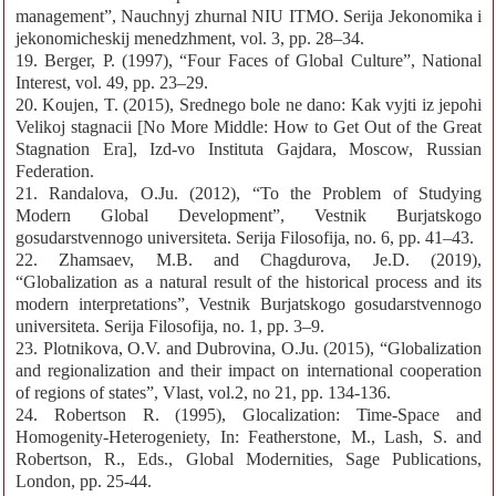
management”, Nauchnyj zhurnal NIU ITMO. Serija Jekonomika i
jekonomicheskij menedzhment, vol. 3, pp. 28‒34.
19. Berger, P. (1997), “Four Faces of Global Culture”, National
Interest, vol. 49, pp. 23‒29.
20. Koujen, T. (2015), Srednego bole ne dano: Kak vyjti iz jepohi
Velikoj stagnacii [No More Middle: How to Get Out of the Great
Stagnation Era], Izd-vo Instituta Gajdara, Moscow, Russian
Federation.
21. Randalova, O.Ju. (2012), “To the Problem of Studying
Modern Global Development”, Vestnik Burjatskogo
gosudarstvennogo universiteta. Serija Filosofija, no. 6, pp. 41‒43.
22. Zhamsaev, M.B. and Chagdurova, Je.D. (2019),
“Globalization as a natural result of the historical process and its
modern interpretations”, Vestnik Burjatskogo gosudarstvennogo
universiteta. Serija Filosofija, no. 1, pp. 3‒9.
23. Plotnikova, O.V. and Dubrovina, O.Ju. (2015), “Globalization
and regionalization and their impact on international cooperation
of regions of states”, Vlast, vol.2, no 21, pp. 134-136.
24. Robertson R. (1995), Glocalization: Time-Space and
Homogenity-Heterogeniety, In: Featherstone, M., Lash, S. and
Robertson, R., Eds., Global Modernities, Sage Publications,
London, pp. 25-44.