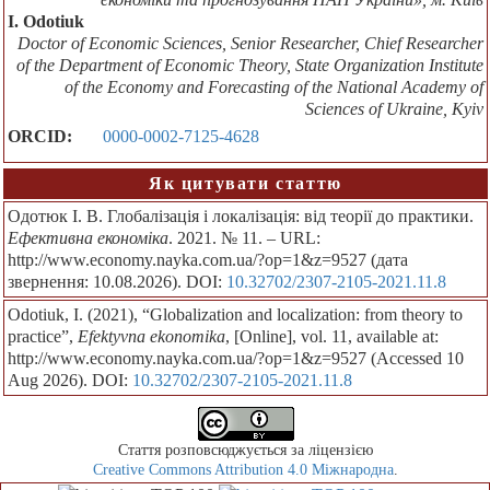
I. Odotiuk
Doctor of Economic Sciences, Senior Researcher, Chief Researcher
of the Department of Economic Theory, State Organization Institute
of the Economy and Forecasting of the National Academy of
Sciences of Ukraine, Kyiv
ORCID:
0000-0002-7125-4628
Як цитувати статтю
Одотюк І. В. Глобалізація і локалізація: від теорії до практики.
Ефективна економіка
. 2021. № 11. – URL:
http://www.economy.nayka.com.ua/?op=1&z=9527 (дата
звернення: 10.08.2026). DOI:
10.32702/2307-2105-2021.11.8
Odotiuk, I. (2021), “Globalization and localization: from theory to
practice”,
Efektyvna ekonomika
, [Online], vol. 11, available at:
http://www.economy.nayka.com.ua/?op=1&z=9527 (Accessed 10
Aug 2026). DOI:
10.32702/2307-2105-2021.11.8
Стаття розповсюджується за ліцензією
Creative Commons Attribution 4.0 Міжнародна
.