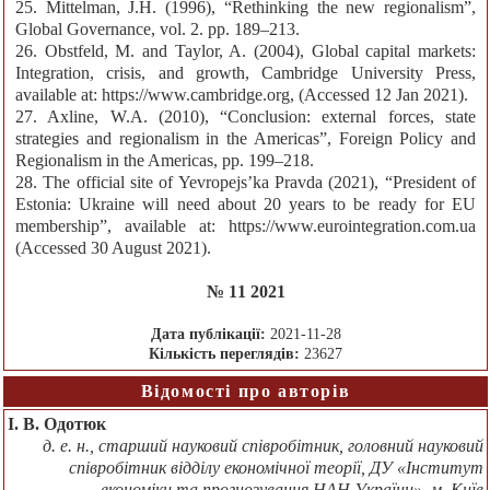
25. Mittelman, J.H. (1996), “Rethinking the new regionalism”,
Global Governance, vol. 2. pp. 189–213.
26. Obstfeld, M. and Taylor, A. (2004), Global capital markets:
Integration, crisis, and growth, Cambridge University Press,
available at: https://www.cambridge.org, (Accessed 12 Jan 2021).
27. Axline, W.A. (2010), “Conclusion: external forces, state
strategies and regionalism in the Americas”, Foreign Policy and
Regionalism in the Americas, pp. 199–218.
28. The official site of Yevropejs’ka Pravda (2021), “President of
Estonia: Ukraine will need about 20 years to be ready for EU
membership”, available at: https://www.eurointegration.com.ua
(Accessed 30 August 2021).
№ 11 2021
Дата публікації:
2021-11-28
Кількість переглядів:
23627
Відомості про авторів
І. В. Одотюк
д. е. н., старший науковий співробітник, головний науковий
співробітник відділу економічної теорії, ДУ «Інститут
економіки та прогнозування НАН України», м. Київ