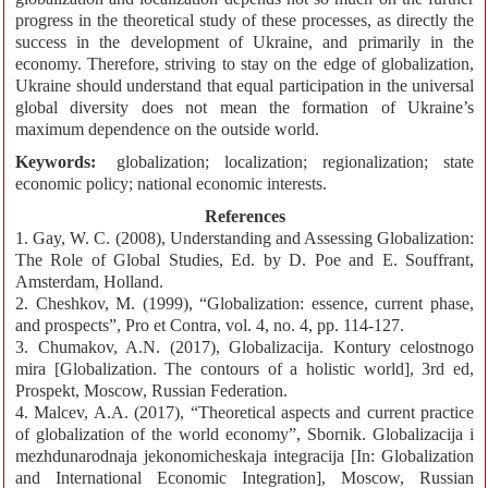
progress in the theoretical study of these processes, as directly the
success in the development of Ukraine, and primarily in the
economy. Therefore, striving to stay on the edge of globalization,
Ukraine should understand that equal participation in the universal
global diversity does not mean the formation of Ukraine’s
maximum dependence on the outside world.
Keywords:
globalization; localization; regionalization; state
economic policy; national economic interests.
References
1. Gay, W. C. (2008), Understanding and Assessing Globalization:
The Role of Global Studies, Ed. by D. Poe and E. Souffrant,
Amsterdam, Holland.
2. Cheshkov, M. (1999), “Globalization: essence, current phase,
and prospects”, Pro et Contra, vol. 4, no. 4, pp. 114-127.
3. Chumakov, A.N. (2017), Globalizacija. Kontury celostnogo
mira [Globalization. The contours of a holistic world], 3rd ed,
Prospekt, Moscow, Russian Federation.
4. Malcev, A.A. (2017), “Theoretical aspects and current practice
of globalization of the world economy”, Sbornik. Globalizacija i
mezhdunarodnaja jekonomicheskaja integracija [In: Globalization
and International Economic Integration], Moscow, Russian