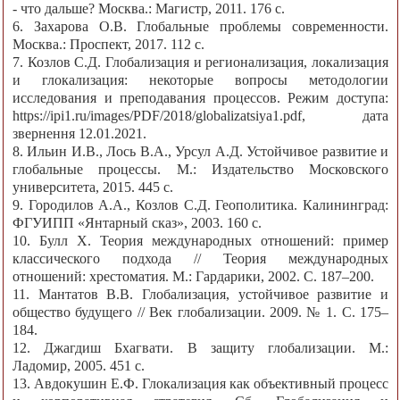
- что дальше? Москва.: Магистр, 2011. 176 с.
6. Захарова О.В. Глобальные проблемы современности.
Москва.: Проспект, 2017. 112 с.
7. Козлов С.Д. Глобализация и регионализация, локализация
и глокализация: некоторые вопросы методологии
исследования и преподавания процессов. Режим доступа:
https://ipi1.ru/images/PDF/2018/globalizatsiya1.pdf, дата
звернення 12.01.2021.
8. Ильин И.В., Лось В.А., Урсул А.Д. Устойчивое развитие и
глобальные процессы. М.: Издательство Московского
университета, 2015. 445 с.
9. Городилов А.А., Козлов С.Д. Геополитика. Калининград:
ФГУИПП «Янтарный сказ», 2003. 160 с.
10. Булл X. Теория международных отношений: пример
классического подхода // Теория международных
отношений: хрестоматия. М.: Гардарики, 2002. С. 187‒200.
11. Мантатов В.В. Глобализация, устойчивое развитие и
общество будущего // Век глобализации. 2009. № 1. С. 175‒
184.
12. Джагдиш Бхагвати. В защиту глобализации. М.:
Ладомир, 2005. 451 с.
13. Авдокушин Е.Ф. Глокализация как объективный процесс