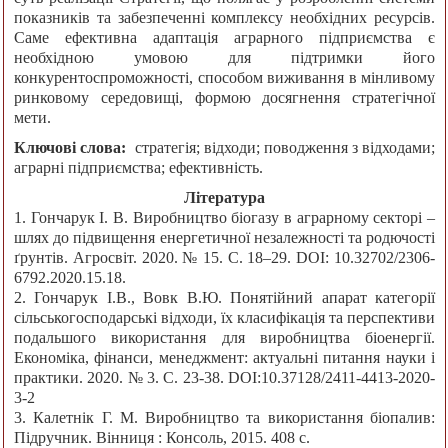
показників та забезпеченні комплексу необхідних ресурсів.
Саме ефективна адаптація аграрного підприємства є
необхідною умовою для підтримки його
конкурентоспроможності, способом виживання в мінливому
ринковому середовищі, формою досягнення стратегічної
мети.
Ключові слова:
стратегія; відходи; поводження з відходами;
аграрні підприємства; ефективність.
Література
1. Гончарук І. В. Виробництво біогазу в аграрному секторі –
шлях до підвищення енергетичної незалежності та родючості
ґрунтів. Агросвіт. 2020. № 15. С. 18–29. DOI: 10.32702/2306-
6792.2020.15.18.
2. Гончарук І.В., Вовк В.Ю. Понятійний апарат категорії
сільськогосподарські відходи, їх класифікація та перспективи
подальшого використання для виробництва біоенергії.
Економіка, фінанси, менеджмент: актуальні питання науки і
практики. 2020. № 3. С. 23-38. DOI:10.37128/2411-4413-2020-
3-2
3. Калетнік Г. М. Виробництво та використання біопалив:
Підручник. Вінниця : Консоль, 2015. 408 с.