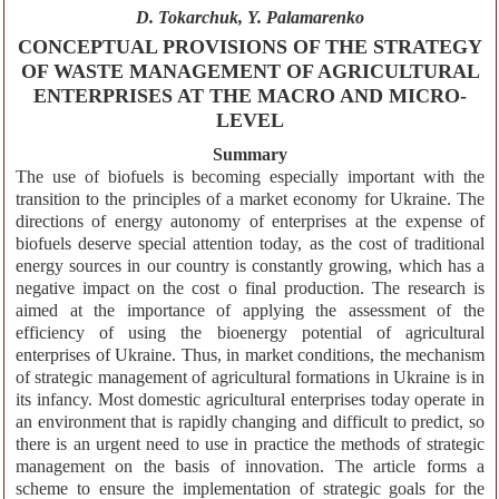
D. Tokarchuk, Y. Palamarenko
CONCEPTUAL PROVISIONS OF THE STRATEGY
OF WASTE MANAGEMENT OF AGRICULTURAL
ENTERPRISES AT THE MACRO AND MICRO-
LEVEL
Summary
The use of biofuels is becoming especially important with the
transition to the principles of a market economy for Ukraine. The
directions of energy autonomy of enterprises at the expense of
biofuels deserve special attention today, as the cost of traditional
energy sources in our country is constantly growing, which has a
negative impact on the cost o final production. The research is
aimed at the importance of applying the assessment of the
efficiency of using the bioenergy potential of agricultural
enterprises of Ukraine. Thus, in market conditions, the mechanism
of strategic management of agricultural formations in Ukraine is in
its infancy. Most domestic agricultural enterprises today operate in
an environment that is rapidly changing and difficult to predict, so
there is an urgent need to use in practice the methods of strategic
management on the basis of innovation. The article forms a
scheme to ensure the implementation of strategic goals for the