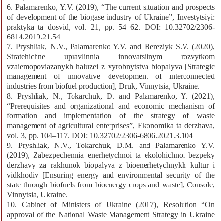
6. Palamarenko, Y.V. (2019), “The current situation and prospects
of development of the biogase industry of Ukraine”, Investytsiyi:
praktyka ta dosvid, vol. 21, pp. 54–62. DOI: 10.32702/2306-
6814.2019.21.54
7. Pryshliak, N.V., Palamarenko Y.V. and Bereziyk S.V. (2020),
Stratehichne upravlinnia innovatsiinym rozvytkom
vzaiemopoviazanykh haluzei z vyrobnytstva biopalyva [Strategic
management of innovative development of interconnected
industries from biofuel production], Druk, Vinnytsia, Ukraine.
8. Pryshliak, N., Tokarchuk, D. and Palamarenko, Y. (2021),
“Prerequisites and organizational and economic mechanism of
formation and implementation of the strategy of waste
management of agricultural enterprises”, Ekonomika ta derzhava,
vol. 3, pp. 104–117. DOI: 10.32702/2306-6806.2021.3.104
9. Pryshliak, N.V., Tokarchuk, D.M. and Palamarenko Y.V.
(2019), Zabezpechennia enerhetychnoi ta ekolohichnoi bezpeky
derzhavy za rakhunok biopalyva z bioenerhetychnykh kultur i
vidkhodiv [Ensuring energy and environmental security of the
state through biofuels from bioenergy crops and waste], Console,
Vinnytsia, Ukraine.
10. Cabinet of Ministers of Ukraine (2017), Resolution “On
approval of the National Waste Management Strategy in Ukraine