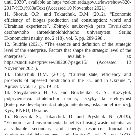
until 2030”, available at: https://zakon.rada.gov.ua/laws/show/820-
2017-%D1%80#Text (Accessed 10 November 2021).
11. Skoruk, O.P., and Tokarchuk, D.M. (2012). “Economic
efficiency of biogas production and consumption: world and
Ukrainian experience”, Zbirnyk naukovykh prats Tavriiskoho
derzhavnoho ahrotekhnolohichnoho universytetu. Seriia:
Ekonomichni nauky, no. 2 (18), vol. 5, pp. 289-298 .
12. Studfile (2021), “The essence and definition of the strategic
level of the enterprise. Factors that shape the strategic level of the
enterprise”, available at:
https://studfile.net/preview/382067/page:15/ (Accessed 12
November 2021).
13. Tokarchuk D.M. (2015), “Current state, efficiency and
prospects of rapeseed production in the EU and in Ukraine ”,
Agrosvit, vol. 13, рр. 19–23.
14. Shvydanenko H. O. and Boichenko K. S., Rozvytok
pidpryiemstva: stratehichni namiry, ryzyky ta efektyvnist
[Enterprise development: strategic intentions, risks and efficiency],
Кyiv, КNЕU, Ukraine.
15. Berezyuk S., Tokarchuk D. and Pryshliak N. (2019),
“Economic and environmental benefits of using waste potential as
a valuable secondary and energy resource. Journal of
Environmental Management and Tourism”. vol. X, no. 1(33).