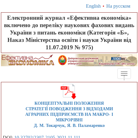
English
•
На русском
Електронний журнал «Ефективна економіка»
включено до переліку наукових фахових видань
України з питань економіки (Категорія «Б»,
Наказ Міністерства освіти і науки України від
11.07.2019 № 975)
Toggle
.
.
.
naviga
КОНЦЕПТУАЛЬНІ ПОЛОЖЕННЯ
СТРАТЕГІЇ ПОВОДЖЕННЯ З ВІДХОДАМИ
АГРАРНИХ ПІДПРИЄМСТВ НА МАКРО- І
МІКРОРІВНІ
Д. М. Токарчук, Я. В. Паламаренко
DOI:
10.32702/2307-2105-2021.11.111