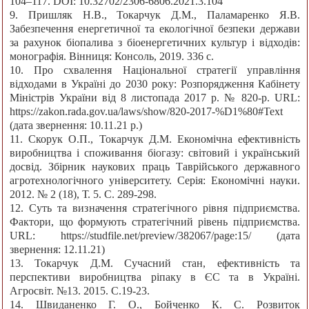
104–117. DOI: 10.32702/2306-6806.2021.3.104
9. Пришляк Н.В., Токарчук Д.М., Паламаренко Я.В.
Забезпечення енергетичної та екологічної безпеки держави
за рахунок біопалива з біоенергетичних культур і відходів:
монографія. Вінниця: Консоль, 2019. 336 с.
10. Про схвалення Національної стратегії управління
відходами в Україні до 2030 року: Розпорядження Кабінету
Міністрів України від 8 листопада 2017 р. № 820-р. URL:
https://zakon.rada.gov.ua/laws/show/820-2017-%D1%80#Text
(дата звернення: 10.11.21 p.)
11. Скорук О.П., Токарчук Д.М. Економічна ефективність
виробництва і споживання біогазу: світовий і український
досвід. Збірник наукових праць Таврійського державного
агротехнологічного університету. Серія: Економічні науки.
2012. № 2 (18), Т. 5. С. 289-298.
12. Суть та визначення стратегічного рівня підприємства.
Фактори, що формують стратегічний рівень підприємства.
URL: https://studfile.net/preview/382067/page:15/ (дата
звернення: 12.11.21)
13. Токарчук Д.М. Сучасний стан, ефективність та
перспективи виробництва ріпаку в ЄС та в Україні.
Агросвіт. №13. 2015. С.19-23.
14. Швиданенко Г. О., Бойченко К. С. Розвиток