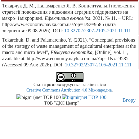
Токарчук Д. М., Паламаренко Я. В. Концептуальні положення
стратегії поводження з відходами аграрних підприємств на
макро- і мікрорівні.
Ефективна економіка
. 2021. № 11. – URL:
http://www.economy.nayka.com.ua/?op=1&z=9585 (дата
звернення: 09.08.2026). DOI:
10.32702/2307-2105-2021.11.111
Tokarchuk, D. and Palamarenko, Y. (2021), “Conceptual provisions
of the strategy of waste management of agricultural enterprises at the
macro and micro-level”,
Efektyvna ekonomika
, [Online], vol. 11,
available at: http://www.economy.nayka.com.ua/?op=1&z=9585
(Accessed 09 Aug 2026). DOI:
10.32702/2307-2105-2021.11.111
Стаття розповсюджується за ліцензією
Creative Commons Attribution 4.0 Міжнародна
.
Вгору
ТОВ "ДКС Центр"