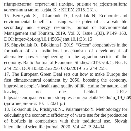
підприємства: стратегічні наміри, ризики та ефективність:
колективна монографія. К. : КНЕУ, 2015. 231 с.
15. Berezyuk S., Tokarchuk D., Pryshliak N. Economic and
environmental benefits of using waste potential as a valuable
secondary and energy resource. Journal of Environmental
Management and Tourism. 2019. Vol. X, Issue 1(33). Р.149–160.
DOI: https://doi.org/10.14505//jemt.10.1(33).15
16. Shpykuliak О., Bilokinna I. 2019. “Green” cooperatives in the
formation of an institutional mechanism of development of
alternative power engineering in the agrarian sector of the
economy. Baltic Journal of Economic Studies. 2019. vol. 5, №2. Р.
249-255. DOI:10.30525/2256-0742/2019-5-2-249-255.
17. The European Green Deal sets out how to make Europe the
first climate-neutral continent by 2050, boosting the economy,
improving people’s health and quality of life, caring for nature, and
leaving no one behind. URL:
https://ec.europa.eu/commission/presscorner/detail/e%20n/ip_19_66
(дата звернення: 10.11.2021 р.)
18. Tokarchuk D., Prishlyak N., Palamarenko Y. Methodology for
calculating the economic efficiency of waste use for the production
of biofuels in comparison with their traditional use. Slovak
international scientific journal. 2020. Vol. 47. P. 24–34.