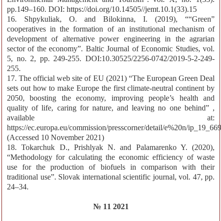
pp.149–160. DOI: https://doi.org/10.14505//jemt.10.1(33).15
16. Shpykuliak, О. and Bilokinna, I. (2019), ““Green”
cooperatives in the formation of an institutional mechanism of
development of alternative power engineering in the agrarian
sector of the economy”. Baltic Journal of Economic Studies, vol.
5, no. 2, pp. 249-255. DOI:10.30525/2256-0742/2019-5-2-249-
255.
17. The official web site of EU (2021) “The European Green Deal
sets out how to make Europe the first climate-neutral continent by
2050, boosting the economy, improving people’s health and
quality of life, caring for nature, and leaving no one behind” ,
available at:
https://ec.europa.eu/commission/presscorner/detail/e%20n/ip_19_66
(Accessed 10 November 2021)
18. Tokarchuk D., Prishlyak N. and Palamarenko Y. (2020),
“Methodology for calculating the economic efficiency of waste
use for the production of biofuels in comparison with their
traditional use”. Slovak international scientific journal, vol. 47, pp.
24–34.
№ 11 2021