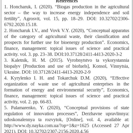
References
1. Honcharuk, I. (2020). “Biogas production in the agricultural
sector – the way to increase energy independence and soil
fertility”, Agrosvit, vol. 15, рр. 18–29. DOI: 10.32702/2306-
6792.2020.15.18.
2. Honcharuk I.V., and Vovk V.Y. (2020), “Conceptual apparatus
of the category of agricultural waste, their classification and
prospects for further use for bioenergy production”. Economics,
finance, management: topical issues of science and practical
activity. vol. 3. pp. 23–38. DOI:10.37128/2411-4413-2020-3-2
3. Kaletnik, H. M. (2015). Vyrobnytstvo ta vykorystannia
biopalyv [Production and use of biofuels], Konsol, Vinnytsia,
Ukraine. DOI: 10.37128/2411-4413-2020-2-9
4. Kyrylenko I. H. and Tokarchuk D.M. (2020), “Effective
organization of waste use of agricultural enterprises in the
formation of energy and environmental security”, Economics,
finance, management: topical issues of science and practical
activity, vol. 2. pp. 66-83.
5. Palamarenko, Y. (2020), “Conceptual provisions of state
regulation of innovation processes”, Derzhavne upravlinnya:
udoskonalennya ta rozvytok, [Online], vol. 4, available at:
http://www.dy.nayka.com.ua/?op=1&z=1625 (Accessed 27 Apr
2021). DOI: 10.32702/2307-2156-2020.4.56