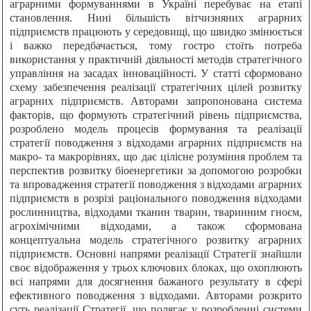
аграрними формуваннями в Україні перебуває на етапі
становлення. Нині більшість вітчизняних аграрних
підприємств працюють у середовищі, що швидко змінюється
і важко передбачається, тому гостро стоїть потреба
використання у практичній діяльності методів стратегічного
управління на засадах інноваційності. У статті сформовано
схему забезпечення реалізації стратегічних цілей розвитку
аграрних підприємств. Авторами запропонована система
факторів, що формують стратегічний рівень підприємства,
розроблено модель процесів формування та реалізації
стратегії поводження з відходами аграрних підприємств на
макро- та макрорівнях, що дає цілісне розуміння проблем та
перспектив розвитку біоенергетики за допомогою розробки
та впровадження стратегії поводження з відходами аграрних
підприємств в розрізі раціонального поводження відходами
рослинництва, відходами тканин тварин, тваринним гноєм,
агрохімічними відходами, а також сформована
концептуальна модель стратегічного розвитку аграрних
підприємств. Основні напрями реалізації Стратегії знайшли
своє відображення у трьох ключових блоках, що охоплюють
всі напрями для досягнення бажаного результату в сфері
ефективного поводження з відходами. Авторами розкрито
суть реалізації Стратегії, що полягає у розробленні системи