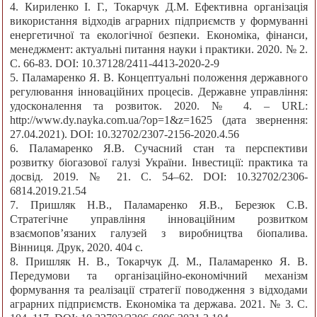
4. Кириленко І. Г., Токарчук Д.М. Ефективна організація
використання відходів аграрних підприємств у формуванні
енергетичної та екологічної безпеки. Економіка, фінанси,
менеджмент: актуальні питання науки і практики. 2020. № 2.
С. 66-83. DOI: 10.37128/2411-4413-2020-2-9
5. Паламаренко Я. В. Концептуальні положення державного
регулювання інноваційних процесів. Державне управління:
удосконалення та розвиток. 2020. № 4. – URL:
http://www.dy.nayka.com.ua/?op=1&z=1625 (дата звернення:
27.04.2021). DOI: 10.32702/2307-2156-2020.4.56
6. Паламаренко Я.В. Сучасний стан та перспективи
розвитку біогазової галузі України. Інвестиції: практика та
досвід. 2019. № 21. С. 54–62. DOI: 10.32702/2306-
6814.2019.21.54
7. Пришляк Н.В., Паламаренко Я.В., Березюк С.В.
Стратегічне управління інноваційним розвитком
взаємопов’язаних галузей з виробництва біопалива.
Вінниця. Друк, 2020. 404 с.
8. Пришляк Н. В., Токарчук Д. М., Паламаренко Я. В.
Передумови та організаційно-економічний механізм
формування та реалізації стратегії поводження з відходами
аграрних підприємств. Економіка та держава. 2021. № 3. С.