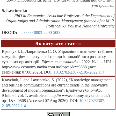
адміністрування ім. М. П. Поліщука, Поліський національний
університет
S. Lavrinenko
PhD in Economics, Associate Professor of the Department of
Organizatijns and Administration Management (named after M. P.
Polishchuk), Polissya National University
ORCID:
0000-0003-2290-5006
Як цитувати статтю
Кравчук І. І., Лавриненко С. О. Управління знаннями та бізнес-
комунікаціями – актуальні тренди інноваційного розвитку
сучасних організацій.
Ефективна економіка
. 2022. № 1. – URL:
http://www.economy.nayka.com.ua/?op=1&z=9868 (дата
звернення: 07.08.2026). DOI:
10.32702/2307-2105-2022.1.4
Kravchuk, I. and Lavrinenko, S. (2022), “Knowledge management
and business communications are current trends in the innovative
development of modern organization”,
Efektyvna ekonomika
,
[Online], vol. 1, available at: http://www.economy.nayka.com.ua/?
op=1&z=9868 (Accessed 07 Aug 2026). DOI:
10.32702/2307-
2105-2022.1.4