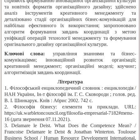
сприяють формуванню інноваційної організаційної культури
та новітніх форматів організаційного дизайну; здійснено
аналіз інструментів креативного менеджменту та
деталізовано стадії організаційних бізнес-комунікацій для
найбільш ефективного їх використання; запропоновано
алгоритм формування завдань координації з метою
уніфікації операцій технології менеджменту та формування
оригінального дизайну організаційної культури.
Ключові слова:
управління знаннями та бізнес-
комунікаціями; інноваційний розвиток організації;
креативний менеджмент; організаційні моделі; коучинг;
алгоритмізація завдань координації.
Література
1. Філософський енциклопедичний словник : енциклопедія /
НАН України, Ін-т філософії ім. Г. С. Сковороди ; голов. ред.
В. І. Шинкарук. Київ : Абрис 2002. 742 с.
2. Філософія бізнесу: елементи та приклади. URL:
https://uk.warbletoncouncil.org/filosofia-empresarial-7182#menu-
16 (дата звернення 07.11.2021).
3. Delamare le Deist. What Does the Competence Mean? /
Francoise Delamare le Deist & Jonathan Winterton. Toulouse
Business School / Human Resource Development International,