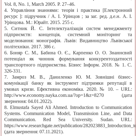
Vol. 8, No. 1, March 2005. P. 27–46.
4. Управління знаннями: теорія і практика [Електронний
ресурс ]: підручник / А. І. Урінцов ; за заг. ред. д.е.н. А. І.
Урінцова. М.: Юрайт. 2015. 255 с.
5. Ситник Й. С. Інтелектуалізація систем менеджменту
підприємств: концепція, системний моніторинг та
моделювання: монографія. Львів: Видавництво Львівської
політехніки. 2017. 386 с.
6. Боняр С. М., Бабина О. Є., Карпенко О. О. Знаннєвий
потенціал як чинник формування конкурентоздатності
транспортного підприємства. Бізнес Інформ. 2018. № 1. С.
326-331.
7. Замроз М. В., Даниленко Ю. М. Зовнішні бізнес-
комунікації банку як інструмент підтримки репутації в
умовах кризи. Ефективна економіка. 2020. № 10. – URL:
http://www.economy.nayka.com.ua/?op=1&z=8270 (дата
звернення: 04.01.2022).
8. Elmustafa Sayed Ali Ahmed. Introduction to Communication
Systems. Communication Model, Transmission Line, and Data
Communication. Red Sea University. Sudan. URL:
https://www.researchgate.net/publication/282023883_Introduction
(дата звернення: 07.11.2021).