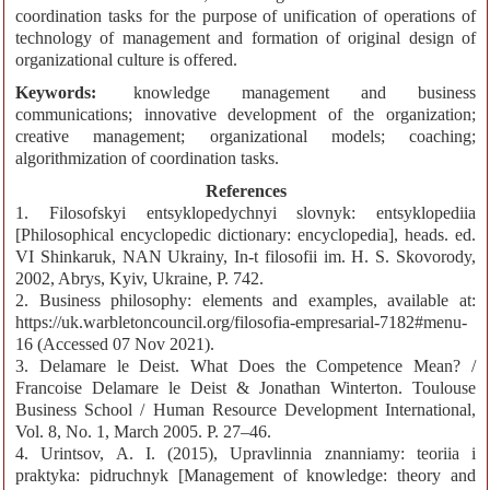
coordination tasks for the purpose of unification of operations of
technology of management and formation of original design of
organizational culture is offered.
Keywords:
knowledge management and business
communications; innovative development of the organization;
creative management; organizational models; coaching;
algorithmization of coordination tasks.
References
1. Filosofskyi entsyklopedychnyi slovnyk: entsyklopediia
[Philosophical encyclopedic dictionary: encyclopedia], heads. ed.
VI Shinkaruk, NAN Ukrainy, In-t filosofii im. H. S. Skovorody,
2002, Abrys, Kyiv, Ukraine, P. 742.
2. Business philosophy: elements and examples, available at:
https://uk.warbletoncouncil.org/filosofia-empresarial-7182#menu-
16 (Accessed 07 Nov 2021).
3. Delamare le Deist. What Does the Competence Mean? /
Francoise Delamare le Deist & Jonathan Winterton. Toulouse
Business School / Human Resource Development International,
Vol. 8, No. 1, March 2005. P. 27–46.
4. Urintsov, A. I. (2015), Upravlinnia znanniamy: teoriia i
praktyka: pidruchnyk [Management of knowledge: theory and