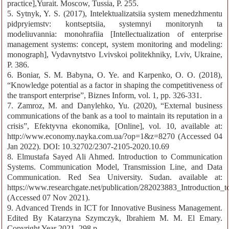
practice],Yurait. Moscow, Tussia, P. 255.
5. Sytnyk, Y. S. (2017), Intelektualizatsiia system menedzhmentu
pidpryiemstv: kontseptsiia, systemnyi monitorynh ta
modeliuvannia: monohrafiia [Intellectualization of enterprise
management systems: concept, system monitoring and modeling:
monograph], Vydavnytstvo Lvivskoi politekhniky, Lviv, Ukraine,
P. 386.
6. Boniar, S. M. Babyna, O. Ye. and Karpenko, O. O. (2018),
“Knowledge potential as a factor in shaping the competitiveness of
the transport enterprise”, Biznes Inform, vol. 1, pp. 326-331.
7. Zamroz, M. and Danуlehko, Yu. (2020), “External business
communications of the bank as a tool to maintain its reputation in a
crisis”, Efektyvna ekonomika, [Online], vol. 10, available at:
http://www.economy.nayka.com.ua/?op=1&z=8270 (Accessed 04
Jan 2022). DOI: 10.32702/2307-2105-2020.10.69
8. Elmustafa Sayed Ali Ahmed. Introduction to Communication
Systems. Communication Model, Transmission Line, and Data
Communication. Red Sea University. Sudan. available at:
https://www.researchgate.net/publication/282023883_Introduction
(Accessed 07 Nov 2021).
9. Advanced Trends in ICT for Innovative Business Management.
Edited By Katarzyna Szymczyk, Ibrahiem M. M. El Emary.
Copyright Year 2021. 298 p.