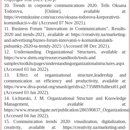
10. Trends in corporate communications 2020. Tells Oksana
Todorova, [Online], available at:
https://eventukraine.com/success/oksana-todorova-korporativni-
komunikacii-v-dii/ (Accessed 07 Nov 2021).
11. Business Forum "Innovations in Communications". Results-
2020 and trends-2021, available at: https://creativity.ua/marketing-
and-advertising/biznes-forum-innovatsii-v-komunikatsiiakh-
pidsumky-2020-ta-trendy-2021/ (Accessed 08 Dec 2021).
12. Understanding Organizational Structures, available at:
https://www.shrm.org/resourcesandtools/tools-and
samples/toolkits/pages/understandingorganizationalstructures.aspx
(Accessed 03 Jan 2022).
13. Effect of organizational structure,leadership and
communication on efficiency and productivity, available at:
https://www.diva-portal.org/smash/get/diva2:735889/fulltext01.pdf
(Accessed 03 Jan 2022).
14. Lichtarski, J. M. Organizational Structure and Knowledge
Management, available at:
https://www.researchgate.net/publication/286590837_Organizati
(Accessed 04 Jan 2022).
15. Communication trends 2020: visualization, digitalization,
creativity, available at: https://creativity.ua/marketing-and-