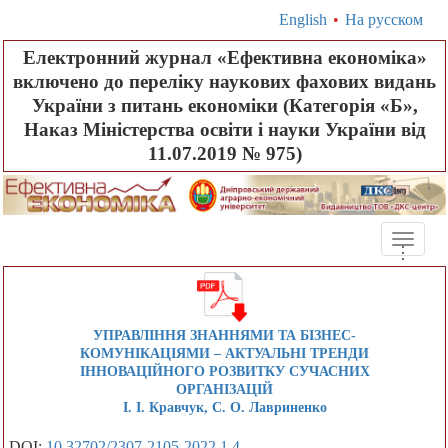
English
•
На русском
Електронний журнал «Ефективна економіка»
включено до переліку наукових фахових видань
України з питань економіки (Категорія «Б»,
Наказ Міністерства освіти і науки України від
11.07.2019 № 975)
Toggle
.
.
.
naviga
УПРАВЛІННЯ ЗНАННЯМИ ТА БІЗНЕС-
КОМУНІКАЦІЯМИ – АКТУАЛЬНІ ТРЕНДИ
ІННОВАЦІЙНОГО РОЗВИТКУ СУЧАСНИХ
ОРГАНІЗАЦІЙ
І. І. Кравчук, С. О. Лавриненко
DOI:
10.32702/2307-2105-2022.1.4