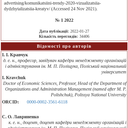
advertising/komunikatsiini-trendy-2020-vizualizatsiia-
dydzhytalizatsiia-kreatyv/ (Accessed 24 Nov 2021).
№ 1 2022
Дата публікації:
2022-01-27
Кількість переглядів:
34406
Відомості про авторів
І. І. Кравчук
д. е. н., професор, завідувач кафедри менеджменту організацій
і адміністрування ім. М. П. Поліщука, Поліський національний
університет
I. Kravchuk
Doctor of Economic Sciences, Professor, Head of the Department of
Organizations and Administration Management (named after M. P.
Polishchuk), Polissya National University
ORCID:
0000-0002-3561-6118
С. О. Лавриненко
к. е. н., доцент, доцент кафедри менеджменту організацій і