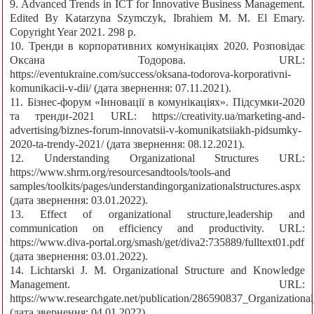
9. Advanced Trends in ICT for Innovative Business Management.
Edited By Katarzyna Szymczyk, Ibrahiem M. M. El Emary.
Copyright Year 2021. 298 р.
10. Тренди в корпоративних комунікаціях 2020. Розповідає
Оксана Тодорова. URL:
https://eventukraine.com/success/oksana-todorova-korporativni-
komunikacii-v-dii/ (дата звернення: 07.11.2021).
11. Бізнес-форум «Інновації в комунікаціях». Підсумки-2020
та тренди-2021 URL: https://creativity.ua/marketing-and-
advertising/biznes-forum-innovatsii-v-komunikatsiiakh-pidsumky-
2020-ta-trendy-2021/ (дата звернення: 08.12.2021).
12. Understanding Organizational Structures URL:
https://www.shrm.org/resourcesandtools/tools-and
samples/toolkits/pages/understandingorganizationalstructures.aspx
(дата звернення: 03.01.2022).
13. Effect of organizational structure,leadership and
communication on efficiency and productivity. URL:
https://www.diva-portal.org/smash/get/diva2:735889/fulltext01.pdf
(дата звернення: 03.01.2022).
14. Lichtarski J. M. Organizational Structure and Knowledge
Management. URL:
https://www.researchgate.net/publication/286590837_Organizati
(дата звернення: 04.01.2022).