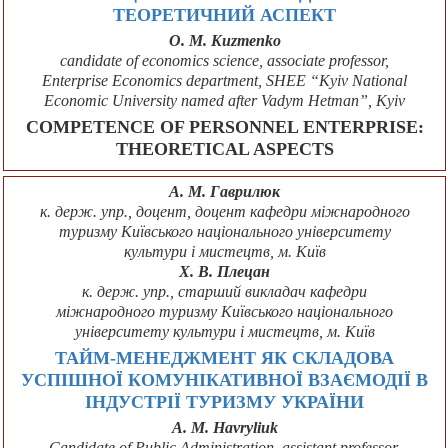
ТЕОРЕТИЧНИЙ АСПЕКТ
О. M. Kuzmenko
candidate of economics science, associate professor,
Enterprise Economics department, SHEE “Kyiv National
Economic University named after Vadym Hetman”, Kyiv
COMPETENCE OF PERSONNEL ENTERPRISE:
THEORETICAL ASPECTS
А. М. Гаврилюк
к. держ. упр., доцент, доцент кафедри міжнародного
туризму Київського національного університету
культури і мистецтв, м. Київ
Х. В. Плецан
к. держ. упр., старший викладач кафедри
міжнародного туризму Київського національного
університету культури і мистецтв, м. Київ
ТАЙМ-МЕНЕДЖМЕНТ ЯК СКЛАДОВА
УСПІШНОЇ КОМУНІКАТИВНОЇ ВЗАЄМОДІЇ В
ІНДУСТРІЇ ТУРИЗМУ УКРАЇНИ
A. M. Havryliuk
Candidate of Public Administration, assistant professor,