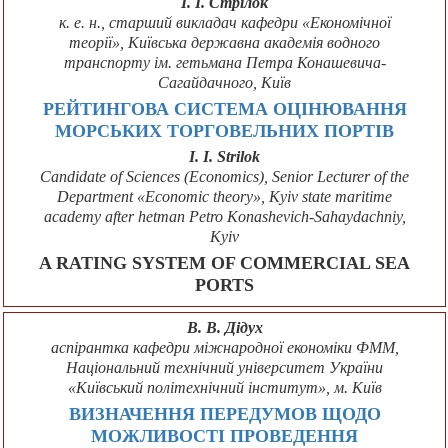
І. І. Стрілок
к. е. н., старший викладач кафедри «Економічної
теорії», Київська державна академія водного
транспорту ім. гетьмана Петра Конашевича-
Сагайдачного, Київ
РЕЙТИНГОВА СИСТЕМА ОЦІНЮВАННЯ
МОРСЬКИХ ТОРГОВЕЛЬНИХ ПОРТІВ
I. I. Strilok
Candidate of Sciences (Economics), Senior Lecturer of the
Department «Economic theory», Kyiv state maritime
academy after hetman Petro Konashevich-Sahaydachniy,
Kyiv
A RATING SYSTEM OF COMMERCIAL SEA
PORTS
В. В. Дідух
аспірантка кафедри міжнародної економіки ФММ,
Національний технічний університет України
«Київський політехнічний інститут», м. Київ
ВИЗНАЧЕННЯ ПЕРЕДУМОВ ЩОДО
МОЖЛИВОСТІ ПРОВЕДЕННЯ