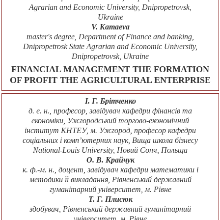
Agrarian and Economic University, Dnipropetrovsk,
Ukraine
V. Kamaeva
master's degree, Department of Finance and banking,
Dnipropetrosk State Agrarian and Economic University,
Dnipropetrovsk, Ukraine
FINANCIAL MANAGEMENT THE FORMATION
OF PROFIT THE AGRICULTURAL ENTERPRISE
І. Г. Брітченко
д. е. н., професор, завідувач кафедри фінансів та
економіки, Ужгородський торгово-економічний
інститут КНТЕУ, м. Ужгород, професор кафедри
соціальних і комп’ютерних наук, Вища школа бізнесу
National-Louis University, Новий Сонч, Польща
О. В. Крайчук
к. ф.-м. н., доцент, завідувач кафедри математики і
методики її викладання, Рівненський державний
гуманітарний університет, м. Рівне
Т. Г. Плисюк
здобувач, Рівненський державний гуманітарний
університет, м. Рівне