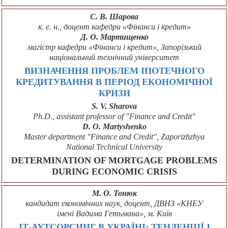
С. В. Шарова
к. е. н., доцент кафедри «Фінанси і кредит»
Д. О. Мартищенко
магістр кафедри «Фінанси і кредит», Запорізький
національний технічний університет
ВИЗНАЧЕННЯ ПРОБЛЕМ ІПОТЕЧНОГО
КРЕДИТУВАННЯ В ПЕРІОД ЕКОНОМІЧНОЇ
КРИЗИ
S. V. Sharovа
Ph.D., assistant professor of "Finance and Credit"
D. O. Martyshenko
Master department "Finance and Credit", Zaporizhzhya
National Technical University
DETERMINATION OF MORTGAGE PROBLEMS
DURING ECONOMIC CRISIS
М. О. Тонюк
кандидат економічних наук, доцент, ДВНЗ «КНЕУ
імені Вадима Гетьмана», м. Київ
ІТ-АУТСОРСИНГ В УКРАЇНІ: ТЕНДЕНЦІЇ І