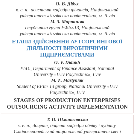
О. В. Дідух
к. е. н., асистент кафедри фінансів, Національний
університет «Львівська політехніка», м. Львів
М. З. Мартиняк
студентка групи ЕФІм-13, Національний
університет «Львівська політехніка», м. Львів
ЕТАПИ ЗДІЙСНЕННЯ АУТСОРСИНГОВОЇ
ДІЯЛЬНОСТІ ВИРОБНИЧИМИ
ПІДПРИЄМСТВАМИ
O. V. Didukh
PhD., Department of Finance Assistant, National
University «Lviv Polytechnic», Lviv
M. Z. Martyniak
Student of EFIm-13 group, National University «Lviv
Polytechnic», Lviv
STAGES OF PRODUCTION ENTERPRISES
OUTSOURCING ACTIVITY IMPLEMENTATION
Т. О. Шматковська
к. е. н., доцент, доцент кафедри обліку і аудиту,
Східноєвропейський національний університет імені