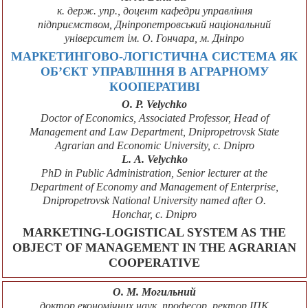
к. держ. упр., доцент кафедри управління
підприємством, Дніпропетровський національний
університет ім. О. Гончара, м. Дніпро
МАРКЕТИНГОВО-ЛОГІСТИЧНА СИСТЕМА ЯК
ОБ’ЄКТ УПРАВЛІННЯ В АГРАРНОМУ
КООПЕРАТИВІ
O. P. Velychko
Doctor of Economics, Associated Professor, Head of
Management and Law Department, Dnipropetrovsk State
Agrarian and Economic University, с. Dnipro
L. А. Velychko
PhD in Public Administration, Senior lecturer at the
Department of Economy and Management of Enterprise,
Dnipropetrovsk National University named after O.
Honchar, с. Dnipro
MARKETING-LOGISTICAL SYSTEM AS THE
OBJECT OF MANAGEMENT IN THE AGRARIAN
COOPERATIVE
О. М. Могильний
доктор економічних наук, професор, ректор ІПК