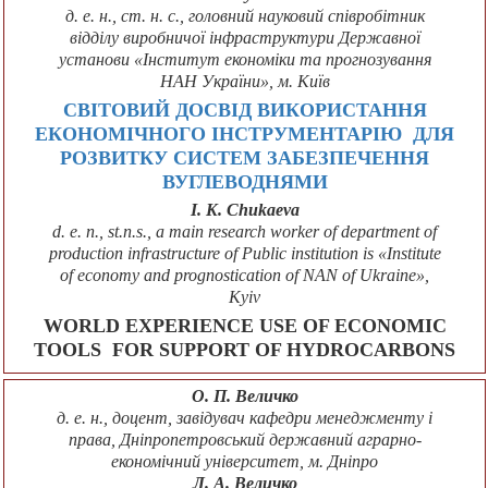
д. е. н., ст. н. с., головний науковий співробітник
відділу виробничої інфраструктури Державної
установи «Інститут економіки та прогнозування
НАН України», м. Київ
СВІТОВИЙ ДОСВІД ВИКОРИСТАННЯ
ЕКОНОМІЧНОГО ІНСТРУМЕНТАРІЮ ДЛЯ
РОЗВИТКУ СИСТЕМ ЗАБЕЗПЕЧЕННЯ
ВУГЛЕВОДНЯМИ
I. K. Chukaeva
d. e. n., st.n.s., a main research worker of department of
production infrastructure of Public institution is «Institute
of economy and prognostication of NAN of Ukraine»,
Kyiv
WORLD EXPERIENCE USE OF ECONOMIC
TOOLS FOR SUPPORT OF HYDROCARBONS
О. П. Величко
д. е. н., доцент, завідувач кафедри менеджменту і
права, Дніпропетровський державний аграрно-
економічний університет, м. Дніпро
Л. А. Величко