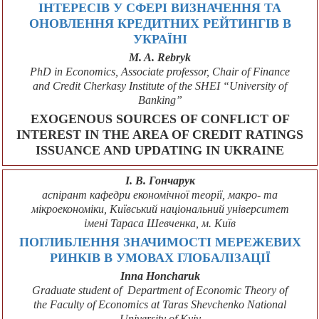
ІНТЕРЕСІВ У СФЕРІ ВИЗНАЧЕННЯ ТА
ОНОВЛЕННЯ КРЕДИТНИХ РЕЙТИНГІВ В
УКРАЇНІ
M. A. Rebryk
PhD in Economics, Associate professor, Chair of Finance
and Credit Cherkasy Institute of the SHEI “University of
Banking”
EXOGENOUS SOURCES OF CONFLICT OF
INTEREST IN THE AREA OF CREDIT RATINGS
ISSUANCE AND UPDATING IN UKRAINE
І. В. Гончарук
аспірант кафедри економічної теорії, макро- та
мікроекономіки, Київський національний університет
імені Тараса Шевченка, м. Київ
ПОГЛИБЛЕННЯ ЗНАЧИМОСТІ МЕРЕЖЕВИХ
РИНКІВ В УМОВАХ ГЛОБАЛІЗАЦІЇ
Inna Honcharuk
Graduate student of Dеpartmеnt оf Есоnоmic Thеоry оf
thе Faсulty оf Есоnоmісs at Taras Shеvсhеnkо Natіоnal
Unіvеrsіty оf Kyіv