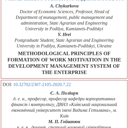
A. Chykurkova
Doctor of Economic Sciences, Professor, Head of
Department of management, public management and
administration, State Agrarian and Engineering
University in Podilya, Kamianets-Podilskyi
Y. Hreі
Postgraduate Student, State Agrarian and Engineering
University in Podilya, Kamianets-Podilskyi, Ukraine
METHODOLOGICAL PRINCIPLES OF
FORMATION OF WORK MOTIVATION IN THE
DEVELOPMENT MANAGEMENT SYSTEM OF
THE ENTERPRISE
DOI:
10.32702/2307-2105-2020.7.22
Є. А. Поліщук
д. е. н., професор, професор кафедри корпоративних
фінансів і контролінгу, ДВНЗ «Київський національний
економічний університет імені Вадима Гетьмана», м.
Київ
М. П. Гойванюк
к. е. н., доцент, старший науковий співробітник