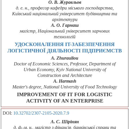
О. В. Журавльов
д. е. н., професор кафедри міського господарства,
Київський національний університет будівництва та
архітектури
А. О. Гармаш
магістр, Національний університет харчових
технологій
УДОСКОНАЛЕННЯ IT-ЗАБЕЗПЕЧЕННЯ
ЛОГІСТИЧНОЇ ДІЯЛЬНОСТІ ПІДПРИЄМСТВ
A. Zhurauliou
Doctor of Economic Sciences, Professor, Department of
Urban Economy, Kyiv National University of
Construction and Architecture
А. Harmash
Mаstеr's dеgrее, National University of Food Technology
IMPROVEMENT OF IT FOR LOGISTIC
ACTIVITY OF AN ENTERPRISE
DOI:
10.32702/2307-2105-2020.7.9
А. С. Шірінян
д. ф.-м. н., магістр з фінансів, банківської справи та