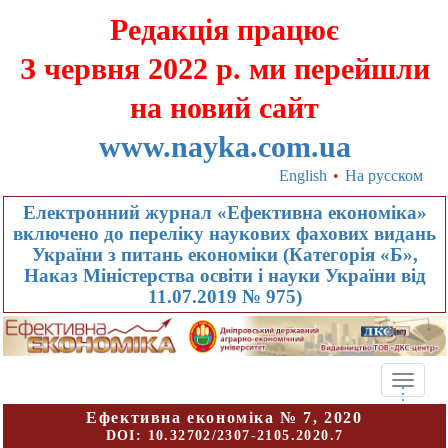
Редакція працює
З червня 2022 р. ми перейшли
на новий сайт
www.nayka.com.ua
English
•
На русском
Електронний журнал «Ефективна економіка»
включено до переліку наукових фахових видань
України з питань економіки (Категорія «Б»,
Наказ Міністерства освіти і науки України від
11.07.2019 № 975)
Toggle
.
.
.
naviga
Ефективна економіка № 7, 2020
DOI:
10.32702/2307-2105.2020.7