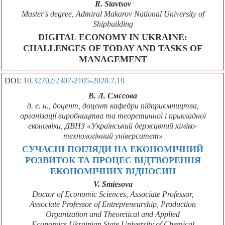
R. Stavtsov
Mаstеr's dеgrее, Admiral Makarov National University of
Shipbuilding
DIGITAL ECONOMY IN UKRAINE:
CHALLENGES OF TODAY AND TASKS OF
MANAGEMENT
DOI:
10.32702/2307-2105-2020.7.19
В. Л. Смєсова
д. е. н., доцент, доцент кафедри підприємництва,
організації виробництва та теоретичної і прикладної
економіки, ДВНЗ «Український державний хіміко-
технологічний університет»
СУЧАСНІ ПОГЛЯДИ НА ЕКОНОМІЧНИЙ
РОЗВИТОК ТА ПРОЦЕС ВІДТВОРЕННЯ
ЕКОНОМІЧНИХ ВІДНОСИН
V. Smiesova
Doctor of Economic Sciences, Associate Professor,
Associate Professor of Entrepreneurship, Production
Organization and Theoretical and Applied
Economics,Ukrainian State University of Chemical