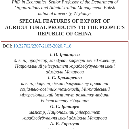
PhD in Economics, Senior Professor of the Department of
Organizations and Administration Management, Polish
national university, Zhytomyr
SPECIAL FEATURES OF EXPORT OF
AGRICULTURAL PRODUCTS TO THE PEOPLE’S
REPUBLIC OF CHINA
DOI:
10.32702/2307-2105-2020.7.18
І. О. Іртищева
д. е. н., професор, завідувач кафедри менеджменту,
Національний університет кораблебудування імені
адмірала Макарова
І. С. Крамаренко
к. е. н., доцент, декан факультету права та
соціально-освітніх технологій, Миколаївський
міжрегіональний інститут розвитку людини
Університету «Україна»
О. С. Іртищев
магістр, Національний університет
кораблебудування імені адмірала Макарова
А. В. Гарагуля