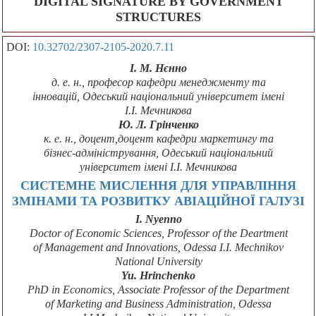
DIGITAL SIGNATURE BY GOVERNMENT
STRUCTURES
DOI:
10.32702/2307-2105-2020.7.11
І. М. Нєнно
д. е. н., професор кафедри менеджменту та
інновацій, Одеський національний університет імені
І.І. Мечникова
Ю. Л. Грінченко
к. е. н., доцент,доцент кафедри маркетингу та
бізнес-адміністрування, Одеський національний
університет імені І.І. Мечникова
CИСТЕМНЕ МИСЛЕННЯ ДЛЯ УПРАВЛІННЯ
ЗМІНАМИ ТА РОЗВИТКУ АВІАЦІЙНОЇ ГАЛУЗІ
I. Nyenno
Doctor of Economic Sciences, Professor of the Deartment
of Management and Innovations, Odessa I.I. Mechnikov
National University
Yu. Hrinchenko
PhD in Economics, Associate Professor of the Department
of Marketing and Business Administration, Odessa