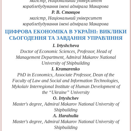
магістр, Національний університет
кораблебудування імені адмірала Макарова
Р. В. Ставцов
магістр, Національний університет
кораблебудування імені адмірала Макарова
ЦИФРОВА ЕКОНОМІКА В УКРАЇНІ: ВИКЛИКИ
СЬОГОДЕННЯ ТА ЗАВДАННЯ УПРАВЛІННЯ
I. Irtyshcheva
Doctor of Economic Sciences, Professor, Head of
Management Department, Admiral Makarov National
University of Shipbuilding
I. Kramarenko
PhD in Economics, Associate Professor, Dean of the
Faculty of Law and Social and Information Technologies,
Mykolaiv Interregional Institute of Human Development of
the “Ukraine” University
O. Irtyshchev
Mаstеr's dеgrее, Admiral Makarov National University of
Shipbuilding
A. Harahulia
Mаstеr's dеgrее, Admiral Makarov National University of
Shipbuilding