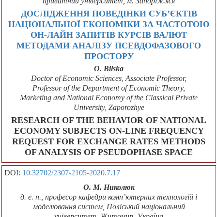
приватний університет, м. Запоріжжя
ДОСЛІДЖЕННЯ ПОВЕДІНКИ СУБ’ЄКТІВ
НАЦІОНАЛЬНОЇ ЕКОНОМІКИ ЗА ЧАСТОТОЮ
ОН-ЛАЙН ЗАПИТІВ КУРСІВ ВАЛЮТ
МЕТОДАМИ АНАЛІЗУ ПСЕВДОФАЗОВОГО
ПРОСТОРУ
О. Bіlska
Doctor of Economic Sciences, Associate Professor,
Professor of the Department of Economic Theory,
Marketing and National Economy of the Classical Private
University, Zaporozhye
RESEARCH OF THE BEHAVIOR OF NATIONAL
ECONOMY SUBJECTS ON-LINE FREQUENCY
REQUEST FOR EXCHANGE RATES METHODS
OF ANALYSIS OF PSEUDOPHASE SPACE
DOI:
10.32702/2307-2105-2020.7.17
О. М. Николюк
д. е. н., професор кафедри комп’ютерних технологій і
моделювання систем, Поліський національний
університет, Житомир, Україна