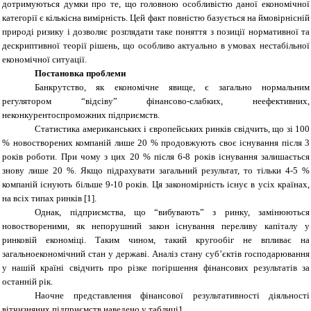
дотримуються думки про те, що головною особливістю даної економічної
категорії є кількісна вимірність. Цей факт повністю базується на ймовірнісній
природі ризику і дозволяє розглядати таке поняття з позиції нормативної та
дескриптивної теорії рішень, що особливо актуально в умовах нестабільної
економічної ситуації.
Постановка проблеми
Банкрутство, як економічне явище, є загально нормальним
регулятором “відсіву” фінансово-слабких, неефективних,
неконкурентоспроможних підприємств.
Статистика американських і європейських ринків свідчить, що зі 100
% новостворених компаній лише 20 % продовжують своє існування після 3
років роботи. При чому з цих 20 % після 6-8 років існування залишається
знову лише 20 %. Якщо підрахувати загальний результат, то тільки 4-5 %
компаній існують більше 9-10 років. Ця закономірність існує в усіх країнах,
на всіх типах ринків [1].
Однак, підприємства, що “вибувають” з ринку, замінюються
новоствореними, як непорушний закон існування переливу капіталу у
ринковій економіці. Таким чином, такий кругообіг не впливає на
загальноекономічний стан у державі. Аналіз стану суб’єктів господарювання
у нашій країні свідчить про різке погіршення фінансових результатів за
останній рік.
Наочне представлення фінансової результативності діяльності
вітчизняних підприємств наведено у таблиці1.