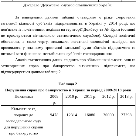
Джерело: Державна служба статистики України
За наведеними даними таблиці очевидним є різке скорочення
загальної кількості суб’єктів підприємництва в Україні у 2014 році, що
пов’язане із політичними подіями на території Донбасу та АР Крим (останні
не враховуються вітчизняною статистичною службою). Складні політичні
обставини, в свою чергу, викликали негативні економічні наслідки, що
проявилося у значному зростанні загальної суми збитків підприємств та
питомої ваги фінансово-нестабільних суб’єктів господарювання.
Аналіз статистичних даних свідчить про збільшення кількості заяв та
затверджених справ про банкрутство вітчизняних підприємств, що
підтверджується даними таблиці 2.
Таблиця 2.
Порушення справ про банкрутство в Україні за період 2009-2013 роки
Показники
2009
2010 р.
2011 р.
2012 р.
2013 р.
р.
Кількість заяв,
поданих до
9478
12314
16080
20000
27398
господарського суду
для порушення справи
про банкрутство