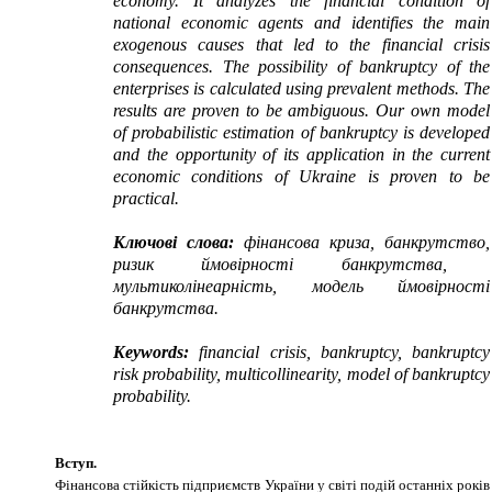
economy. It analyzes the financial condition of
national economic agents and identifies the main
exogenous causes that led to the financial crisis
consequences. The possibility of bankruptcy of the
enterprises is calculated using prevalent methods. The
results are proven to be ambiguous. Our own model
of probabilistic estimation of bankruptcy is developed
and the opportunity of its application in the current
economic conditions of Ukraine is proven to be
practical.
Ключові слова:
фінансова криза, банкрутство,
ризик ймовірності банкрутства,
мультиколінеарність, модель ймовірності
банкрутства.
Keywords
:
f
inancial crisis, bankruptcy, bankruptcy
risk probability, multicollinearity, model of bankruptcy
probability.
Вступ
.
Фінансова стійкість підприємств України у світі подій останніх років