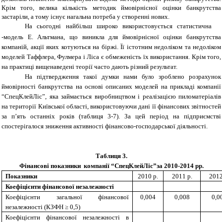
Крім того, велика кількість методик ймовірнісної оцінки банкрутства
застаріли, а тому існує нагальна потреба у створенні нових.
На сьогодні найбільш широко використовується статистична
-модель Е. Альтмана, що виникла для ймовірнісної оцінки банкрутства
компаній, акції яких котуються на біржі. Її істотним недоліком та недоліком
моделей Таффлера, Фулмера і Ліса є обмеженість їх використання. Крім того,
на практиці вищенаведені теорії часто дають різний результат.
На підтвердження такої думки нами було зроблено розрахунок
ймовірності банкрутства на основі описаних моделей на прикладі компанії
“СпецКлейЛіс”, яка займається виробництвом і реалізацією пиломатеріалів
на території Київської області, використовуючи дані її фінансових звітностей
за п’ять останніх років (таблиця 3-7). За цей період на підприємстві
спостерігалося зниження активності фінансово-господарської діяльності.
Таблиця 3.
Фінансові показники
компанії “СпецКлейЛіс”
за 20
10
-201
4 рр
.
Показники
20
10 р.
20
11 р.
201
2
Коефіцієнти фінансової незалежності
Коефіцієнти загальної фінансової
0,004
0,008
0,0
незалежності (КЗФН ≥ 0,5)
Коефіцієнти фінансової незалежності в