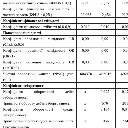
частині оборотних активів (КФНОА ≥ 0,1)
-2,60
-1,75
-2,
Коефіцієнти фінансової незалежності в
частині запасів (КФНЗ ≥ 0,25 )
-28,065
-12,454
-20,
Коефіцієнти фінансової стійкості
Коефіцієнти фінансової стійкості
(0,8-0,9)
0,012
0,019
0,0
Показники ліквідності
Коефіцієнт абсолютної ліквідності LR
0,00
0,00
0,0
(0,1≤LR≤0,5)
Коефіцієнт проміжної ліквідності QR
0,00
0,00
0,0
(QR≥1)
Коефіцієнт поточної ліквідності СR
0,03
0,06
0,0
(1≤СR≤2)
Чистий оборотний капітал (NWC) (тис.
-604376
-406016
-492
грн.)
Коефіцієнти оборотності
Коефіцієнти оборотності
дебіт.
х
0,625
0,1
заборгованості
Тривалість обороту дебіт. заборгованості
х
576
20
Коефіцієнти оборотності
кредит.
х
0,184
0,0
заборгованості
Тривалість обороту кредит. заборгованості
х
1956
73
Рентабельність