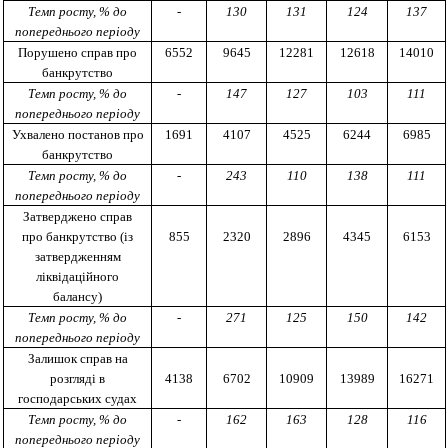
Темп росту, % до
-
130
131
124
137
попереднього періоду
Порушено справ про
6552
9645
12281
12618
14010
банкрутство
Темп росту, % до
-
147
127
103
111
попереднього періоду
Ухвалено постанов про
1691
4107
4525
6244
6985
банкрутство
Темп росту, % до
-
243
110
138
111
попереднього періоду
Затверджено справ
про банкрутство (із
855
2320
2896
4345
6153
затвердженням
ліквідаційного
балансу)
Темп росту, % до
-
271
125
150
142
попереднього періоду
Залишок справ на
розгляді в
4138
6702
10909
13989
16271
господарських судах
Темп росту, % до
-
162
163
128
116
попереднього періоду