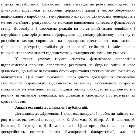
є дуже нестабільною. Безумовно, така ситуація потребує законодавчої та
фінансової підтримки зі сторони державної влади з метою збереження
національного виробника і внутрішнього контролю фінансових менеджерів з
метою негайного реагування на можливе виникнення кризового фінансового
стану. Достовірна і своєчасна реакція на негативний вплив зовнішніх і
внутрішніх факторів дозволяє сформувати відповідну фінансову політику та
розробити заходи, спрямовані на підвищення ефективності використання
фінансових ресурсів, стабілізації фінансової стійкості і забезпечення
конкурентоспроможності підприємства у складних економічних умовах.
У таких умовах гнучка система фінансового управління
підприємством повинна оперативно реагувати на будь-які зміни в його
діяльності, що майже неможливо без використання ефективних оцінок ризику
банкрутства. Цей факт зумовлює необхідність дослідження фінансової
стабільності українських підприємств та високу актуальність розробки
ефективної математичної моделі оцінки ризику банкрутства підприємств в
реаліях вітчизняної економіки, що дозволить своєчасно прогнозувати їх
кризовий стан.
Аналіз останніх досліджень і публікацій
.
Детальним дослідженням і аналізом наведеної проблеми займається
ряд вчених-економістів, серед яких Е. Альтман, У. Бівер, А. Вишняков, А.
Колосов, О. Терещенко, В. Шемякіна та ін. Ці автори роблять висновок про
дискусійність поняття “ризик ймовірності банкрутства”, але всі