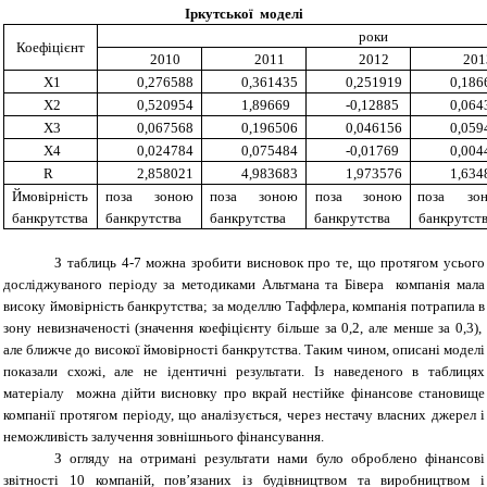
Іркутської моделі
роки
Коефіцієнт
20
10
20
11
201
2
201
X1
0,276588
0,361435
0,251919
0,186
X2
0,520954
1,89669
-0,12885
0,064
X3
0,067568
0,196506
0,046156
0,059
X4
0,024784
0,075484
-0,01769
0,004
R
2,858021
4,983683
1,973576
1,634
Ймовірність
поза зоною
поза зоною
поза зоною
поза зо
банкрутства
банкрутства
банкрутства
банкрутства
банкрутст
З таблиць 4-7 можна зробити висновок про те, що протягом усього
досліджуваного періоду за методиками Альтмана та Бівера компанія мала
високу ймовірність банкрутства; за моделлю Таффлера, компанія потрапила в
зону невизначеності (значення коефіцієнту більше за 0,2, але менше за 0,3),
але ближче до високої ймовірності банкрутства. Таким чином, описані моделі
показали схожі, але не ідентичні результати. Із наведеного в таблицях
матеріалу можна дійти висновку про вкрай нестійке фінансове становище
компанії протягом періоду, що аналізується, через нестачу власних джерел і
неможливість залучення зовнішнього фінансування.
З огляду на отримані результати нами було оброблено фінансові
звітності 10 компаній, пов’язаних із будівництвом та виробництвом і