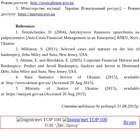
Режим доступу:
http://www.ukrstat.gov.ua
5.
Міністерство юстиції України [Електронний ресурс]. – Режим
доступу:
https://minjust.gov.ua
References
1.
Tereshchenko, O. (2004), Antykryzove finansove upravlinnia na
pidpryiemstvi [Anti-Crisis Financial Management in an Enterprise], KNEU, Kyiv,
Ukraine.
2.
Williston, S. (2011), Selected cases and statutes on the law of
bankruptcy, John Wiley and Sons, New Jersey, USA.
3.
Altman, E. and Hotchkiss, E. (2005), Corporate Financial Distress and
Bankruptcy: Predict and Avoid Bankruptcy, Analyze and Invest in Distressed
Debt, John Wiley and Sons, New Jersey, USA.
4.
State Statistics Service of Ukraine
(2015),
available
at:
http://www.ukrstat.gov.ua/
(Accessed 20
Aug
2015).
5.
Ministry of Justice of Ukraine (2015),
available
at:
https://minjust.gov.ua
(Accessed 20
Aug
2015).
Стаття надійшла до редакції
31
.0
8
.2015р.
Вгору
ТОВ "ДКС Центр"