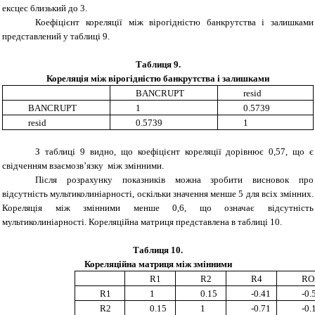
ексцес близький до 3.
Коефіцієнт кореляції між вірогідністю банкрутства і залишками
представлений у таблиці 9.
Таблиц
я 9.
Кореляц
і
я м
і
ж
вірогідністю банкрутства і залишками
BANCRUPT
resid
BANCRUPT
1
0.5739
resid
0.5739
1
З
таблиц
і 9
видно,
щ
о ко
е
ф
і
ц
іє
нт кореляц
ії дорівнює
0,57,
що є
свідченням
взаємозв’язку
м
і
ж
змінними
.
Після розрахунку показників можна зробити висновок про
відсутність мультиколиніарності, оскільки значення менше 5 для всіх змінних.
Кореляція між змінними менше 0,6, що означає відсутність
мультиколиніарності. Кореляційна матриця представлена в таблиці 10.
Таблиц
я 10.
Кореляц
ійна
матриц
я
м
іж змінними
R1
R2
R4
RO
R1
1
0.15
-0.41
-0.
R2
0.15
1
-0.71
-0.