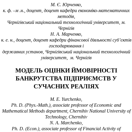
М. Є. Юрченко,
к. ф. –м .н., доцент, доцент кафедри
економіко-математичних
методів
,
Чернігівський
національний технологічний університет
, м.
Чернігів
Н. А. Марченко,
к. е. н., доцент, доцент кафедри фінансової діяльності суб’єктів
господарювання і
державних установ, Чернігівський національний технологічний
університет, м. Чернігів
МОДЕЛЬ ОЦІНКИ ЙМОВІРНОСТІ
БАНКРУТСТВА ПІДПРИЄМСТВ У
СУЧАСНИХ РЕАЛІЯХ
M. E. Yurchenko,
Ph. D. (Phys.-Math.), associate professor of Economic and
Mathematical Methods department, Chernihiv National University of
Technology, Chernihiv
N. A. Marchenko,
Ph. D. (Econ.), associate professor of Financial Activity of