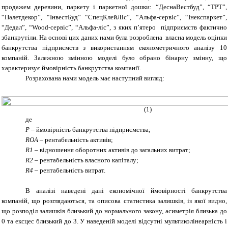
продажем деревини, паркету і паркетної дошки:
“ДеснаВестбуд”, “ТРТ”,
“Палетдекор”, “ІнвестБуд” “СпецКлейЛіс”, “Альфа-сервіс”, “Інекспаркет”,
“Дедал”, “
Wood
-сервіс”, “Альфа-ліс”, з яких п’ятеро підприємств фактично
збанкрутіли. На основі цих даних нами була розроблена власна модель оцінки
банкрутства підприємств з використанням економетричного аналізу 10
компаній. Залежною змінною моделі було обрано бінарну змінну, що
характеризує ймовірність банкрутства компанії.
Розрахована нами модель має наступний вигляд:
(1)
де
P
–
ймовірність банкрутства підприємства;
ROA
–
рентабельність активів;
R
1
–
відношення оборотних активів до загальних витрат;
R
2
– рентабельність власного капіталу;
R
4
– рентабельність витрат.
В аналізі наведені дані економічної ймовірності банкрутства
компаній, що розглядаються, та описова статистика залишків, із якої видно,
що розподіл залишків близький до нормального закону, асиметрія близька до
0 та ексцес близький до 3. У наведеній моделі відсутні мультиколінеарність і