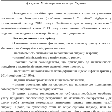
Джерело: Міністерство юстиції України
Очевидним є постійне зростання порушених справ та ухвалених
постанов про банкрутство (особливо значний “стрибок” відбувся у
післякризовий період 2010 року). Особливим для початку вітчизняної
економіко-політичної кризи 2013 року стало значне збільшення кількості
поданих і затверджених заяв про банкрутство підприємств.
Виклад основного матеріалу
Основними екзогенними факторами, що призвели до росту кількості
збиткових та збанкрутілих підприємств стали:
-
нестабільність економічної та політичної ситуації в країні;
-
значний відтік капіталу з національного ринку;
-
постійні зміни законодавства, що призводить до невпевненості
поведінки учасників вітчизняного економічного простору;
-
нестійкість національної валюти (офіційний індекс інфляції гривні у
2014 році слав 124,9%);
-
падіння платоспроможності кінцевого споживача;
-
значне зростання цін на сировину, що призвело до підвищення
собівартості виробництва на підприємствах.
В даних умовах господарюючим суб’єктам необхідно особливу
увагу приділяти своєчасному реагуванню на можливість банкрутства. Для
цього треба володіти методиками визначення ризику виникнення такої
ситуації. Проте, на сучасному етапі не існує єдиного підходу, який би
дозволив повністю класифікувати відомі методи оцінки ризику банкрутства.