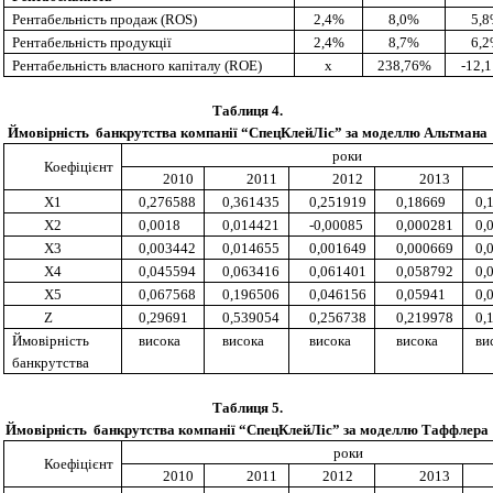
Рентабельність продаж (ROS)
2,4%
8,0%
5,
Рентабельність продукції
2,4%
8,7%
6,
Рентабельність власного капіталу (ROE)
х
238,76%
-12,
Таблиця 4.
Ймовірність банкрутства компанії “СпецКлейЛіс” за моделлю
Альтмана
роки
Коефіцієнт
20
10
20
11
201
2
201
3
X1
0,276588
0,361435
0,251919
0,18669
0,
X2
0,0018
0,014421
-0,00085
0,000281
0,
X3
0,003442
0,014655
0,001649
0,000669
0,
X4
0,045594
0,063416
0,061401
0,058792
0,
X5
0,067568
0,196506
0,046156
0,05941
0,
Z
0,29691
0,539054
0,256738
0,219978
0,
Ймовірність
в
и
сока
в
и
сока
в
и
сока
в
и
сока
в
и
банкрутства
Таблиця 5.
Ймовірність
банкр
у
тства
компанії “СпецКлейЛіс” за моделлю
Таффлера
роки
Коефіцієнт
20
10
20
11
201
2
201
3