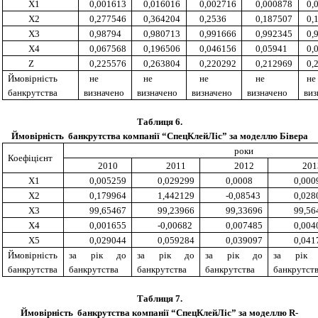
X1
0,001613
0,016016
0,002716
0,000878
0,
X2
0,277546
0,364204
0,2536
0,187507
0,
X3
0,98794
0,980713
0,991666
0,992345
0,
X4
0,067568
0,196506
0,046156
0,05941
0,
Z
0,225576
0,263804
0,220292
0,212969
0,
Ймовірність
н
е
н
е
н
е
н
е
н
е
банкрутства
визначено
визначено
визначено
визначено
виз
Таблиця 6.
Ймовірність
банкр
у
тства
компанії “СпецКлейЛіс” за моделлю
Бівера
роки
Коефіцієнт
20
10
20
11
201
2
201
X1
0,005259
0,029299
0,0008
0,000
X2
0,179964
1,442129
-0,08543
0,028
X3
99,65467
99,23966
99,33696
99,56
X4
0,001655
-0,00682
0,007485
0,004
X5
0,029044
0,059284
0,039097
0,041
Ймовірність
з
а
рік
до
з
а
рік
до
з
а
рік
до
з
а
рік
банкрутства
банкр
у
тства
банкр
у
тства
банкр
у
тства
банкр
у
тст
Таблиця 7.
Ймовірність
банкр
у
тства
компанії “СпецКлейЛіс” за моделлю
R
-