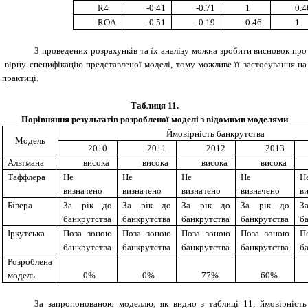
R4
-0.41
-0.71
1
0.4
ROA
-0.51
-0.19
0.46
1
З проведених розрахунків та їх аналізу можна зробити висновок про
вірну специфікацію представленої моделі, тому можливе її застосування на
практиці.
Таблиця 11.
Порівняння результатів розробленої моделі з відомими моделями
Ймовірність банкрутства
Модель
20
10
20
11
201
2
201
3
Альтмана
в
и
сока
в
и
сока
в
и
сока
в
и
сока
Таффлера
Не
Не
Не
Не
Н
визначено
визначено
визначено
визначено
в
Б
і
вера
За
рік до
За
рік до
За
рік до
За
рік до
банкрутства
банкрутства
банкрутства
банкрутства
б
І
ркут
ська
Поза зоною
Поза зоною
Поза зоною
Поза зоною
П
банкрутства
банкрутства
банкрутства
банкрутства
б
Р
озроблена
модель
0%
0%
77%
60%
За запропонованою моделлю, як видно з таблиці 11
,
ймовірність