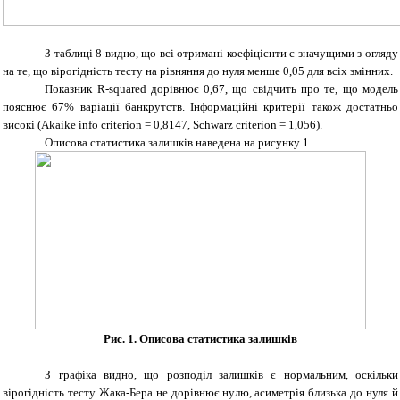
З таблиці 8 видно, що всі отримані коефіцієнти є значущими з огляду
на те, що вірогідність тесту на рівняння до нуля менше 0,05 для всіх змінних.
Показник R-squared дорівнює 0,67, що свідчить про те, що модель
пояснює 67% варіації банкрутств. Інформаційні критерії також достатньо
високі (Akaike info criterion = 0,8147, Schwarz criterion = 1,056).
Описова статистика залишків наведена на рисунку 1.
Рис. 1.
Описова статистика залишків
З графіка видно, що розподіл залишків є нормальним, оскільки
вірогідність тесту Жака-Бера не дорівнює нулю, асиметрія близька до нуля й