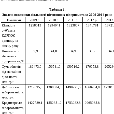
Таблиця 1.
Зведені показники діяльності вітчизняних підприємств за 2009-2014 роки
Показники
2009 р.
2010 р.
2011 р.
2012 р.
2013 
Кількість
1258513
1294641
1323807
1341781
13
721
суб’єктів
ЄДРПОУ,
одиниць
на
кінець року
Питома вага
39,9
41,0
34,9
35,5
34,
збиткових
підприємств, %
Сума збитків
186473,9
156541,9
150516,2
176053,8
20523
від звичайної
діяльності,
млн. грн.
Дебіторська
1217895,8
1308084,8
1499971,5
1660984,8
177810
заборгованість,
млн. грн.
Кредиторська
1427789,1
1552351,2
1753282,8
2065065,8
-
заборгованість,
млн. грн.