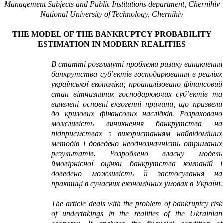
Management Subjects and Public Institutions department, Chernihiv
National University of Technology, Chernihiv
THE MODEL
OF
THE BANKRUPTCY
PROBABILITY
ESTIMATION
IN
MODERN
REALITIES
В статті розглянуті проблеми ризику виникнення
банкрутства суб’єктів господарювання в реаліях
української економіки; проаналізовано фінансовий
стан вітчизняних господарюючих суб’єктів та
виявлені основні екзогенні причини, що призвели
до кризових фінансових наслідків. Розраховано
можливість виникнення банкрутства на
підприємствах з використанням найвідоміших
методів і доведено неоднозначність отриманих
результатів. Розроблено власну модель
ймовірнісної оцінки банкрутства компаній і
доведено можливість її застосування на
практиці в сучасних економічних умовах в Україні.
The article deals with the problem of bankruptcy risk
of undertakings in the realities of the Ukrainian