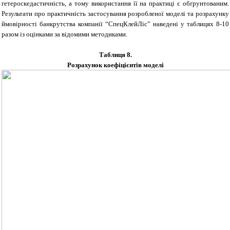
гетероскедастичність, а тому використання її на практиці є обґрунтованим.
Результати про практичність застосування розробленої моделі та розрахунку
ймовірності банкрутства компанії “СпецКлейЛіс” наведені у таблицях 8-10
разом із оцінками за відомими методиками.
Таблиця 8.
Розрахунок коефіцієнтів моделі