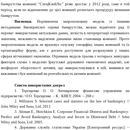
банкрутства компанії “СпецКлейЛіс” різко зростає у 2012 році, саме в той
період, коли по відношенню до цієї компанії розпочато процедуру визнання
банкрутом.
Висновки.
Порівнюючи запропоновану модель із іншими
методиками ймовірнісної оцінки банкрутства, можна відмітити ряд її
переваг: використання актуальних даних, легкість в інтерпретації отриманого
значення, можливість виділення динаміки зміни становища компанії. Проте
запропонована модель не враховує галузеву специфіку інших компаній та їх
організаційну форму, але є досить доступною для розрахунків у інших
сферах вітчизняної економіки. Отримана модель трьома з чотирьох значущих
факторів схожа з моделлю Іркутської державної економічної академії, але
коефіцієнт оборотності активів, що використовувався в ній, виявився не
важливим і був замінений на рентабельність активів компанії.
Список використаних джерел
1.
Терещенко О. О. Антикризове фінансове управління на
підприємстві / О.О. Терещенко.
–
К.: КНЕУ, 2004.
–
268 с.
2.
Williston S. Selected cases and statutes on the law of bankruptcy //
John Wiley and Sons, Ltd. 2011.
3.
Altman E., Hotchkiss E. Corporate Financial Distress and Bankruptcy:
Predict and Avoid Bankruptcy, Analyze and Invest in Distressed Debt // John
Wiley and Sons, Ltd. 2005.
4.
Державна служба статистики України [Електронний ресурс]. –