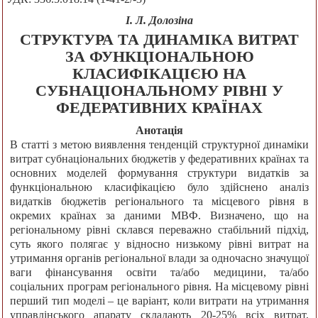
І. Л. Долозіна
СТРУКТУРА ТА ДИНАМІКА ВИТРАТ
ЗА ФУНКЦІОНАЛЬНОЮ
КЛАСИФІКАЦІЄЮ НА
СУБНАЦІОНАЛЬНОМУ РІВНІ У
ФЕДЕРАТИВНИХ КРАЇНАХ
Анотація
В статті з метою виявлення тенденцій структурної динаміки
витрат субнаціональних бюджетів у федеративних країнах та
основних моделей формування структури видатків за
функціональною класифікацією було здійснено аналіз
видатків бюджетів регіонального та місцевого рівня в
окремих країнах за даними МВФ. Визначено, що на
регіональному рівні склався переважно стабільний підхід,
суть якого полягає у відносно низькому рівні витрат на
утримання органів регіональної влади за одночасно значущої
ваги фінансування освіти та/або медицини, та/або
соціальних програм регіонального рівня. На місцевому рівні
перший тип моделі – це варіант, коли витрати на утримання
управлінського апарату складають 20-25% всіх витрат,