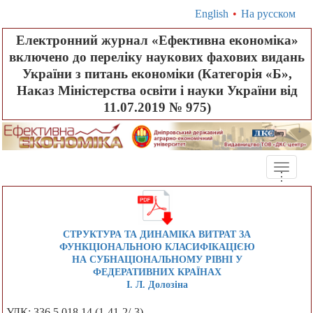
English
•
На русском
Електронний журнал «Ефективна економіка»
включено до переліку наукових фахових видань
України з питань економіки (Категорія «Б»,
Наказ Міністерства освіти і науки України від
11.07.2019 № 975)
Toggle
.
.
.
naviga
СТРУКТУРА ТА ДИНАМІКА ВИТРАТ ЗА
ФУНКЦІОНАЛЬНОЮ КЛАСИФІКАЦІЄЮ
НА СУБНАЦІОНАЛЬНОМУ РІВНІ У
ФЕДЕРАТИВНИХ КРАЇНАХ
І. Л. Долозіна
УДК: 336.5.018.14 (1-41-2/-3)