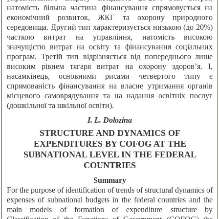
натомість більша частина фінансування спрямовується на
економічний розвиток, ЖКГ та охорону природного
середовища. Другий тип характеризується низькою (до 20%)
часткою витрат на управління, натомість високою
значущістю витрат на освіту та фінансування соціальних
програм. Третій тип відрізняється від попереднього лише
високим рівнем тягаря витрат на охорону здоров’я. І,
насамкінець, основними рисами четвертого типу є
спрямованість фінансування на власне утримання органів
місцевого самоврядування та на надання освітніх послуг
(дошкільної та шкільної освіти).
I. L. Dolozina
STRUCTURE AND DYNAMICS OF
EXPENDITURES BY COFOG AT THE
SUBNATIONAL LEVEL IN THE FEDERAL
COUNTRIES
Summary
For the purpose of identification of trends of structural dynamics of
expenses of subnational budgets in the federal countries and the
main models of formation of expenditure structure by