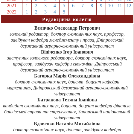
2021
1
2
3
4
5
6
7
8
9
10
11
12
2022
1
2
3
4
5
6
7
8
9
10
11
12
Редакційна колегія
Величко Олександр Петрович
головний редактор, доктор економічних наук, професор,
завідувач кафедри менеджменту і права, Дніпровський
державний аграрно-економічний університет
Вініченко Ігор Іванович
заступник головного редактора, доктор економічних наук,
професор, завідувач кафедри економіки, Дніпровський
державний аграрно-економічний університет
Багорка Марія Олександрівна
доктор економічних наук, доцент, доцент кафедри
маркетингу, Дніпровський державний аграрно-економічний
університет
Батракова Тетяна Іванівна
кандидат економічних наук, доцент, доцент кафедри фінансів,
банківської справи та страхування, Запорізький національний
університет
Вдовенко Наталія Михайлівна
доктор економічних наук, доцент, завідувач кафедри