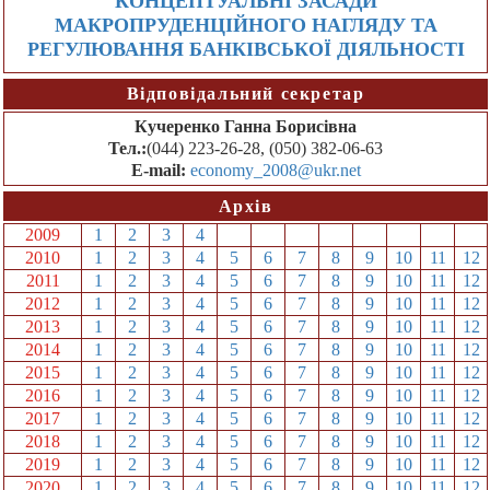
КОНЦЕПТУАЛЬНІ ЗАСАДИ
МАКРОПРУДЕНЦІЙНОГО НАГЛЯДУ ТА
РЕГУЛЮВАННЯ БАНКІВСЬКОЇ ДІЯЛЬНОСТІ
Відповідальний секретар
Кучеренко Ганна Борисівна
Тел.:
(044) 223-26-28, (050) 382-06-63
E-mail:
economy_2008@ukr.net
Архів
2009
1
2
3
4
5
6
7
8
9
10
11
12
2010
1
2
3
4
5
6
7
8
9
10
11
12
2011
1
2
3
4
5
6
7
8
9
10
11
12
2012
1
2
3
4
5
6
7
8
9
10
11
12
2013
1
2
3
4
5
6
7
8
9
10
11
12
2014
1
2
3
4
5
6
7
8
9
10
11
12
2015
1
2
3
4
5
6
7
8
9
10
11
12
2016
1
2
3
4
5
6
7
8
9
10
11
12
2017
1
2
3
4
5
6
7
8
9
10
11
12
2018
1
2
3
4
5
6
7
8
9
10
11
12
2019
1
2
3
4
5
6
7
8
9
10
11
12
2020
1
2
3
4
5
6
7
8
9
10
11
12