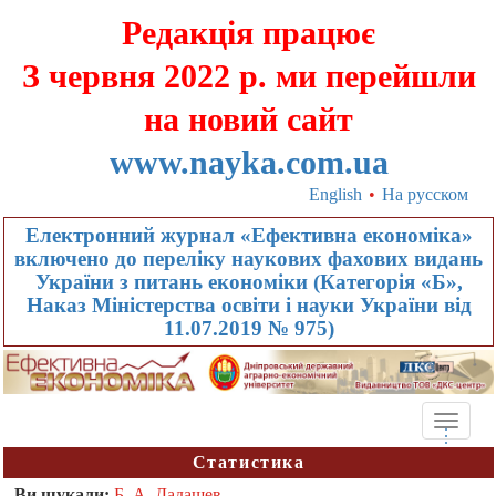
Редакція працює
З червня 2022 р. ми перейшли
на новий сайт
www.nayka.com.ua
English
•
На русском
Електронний журнал «Ефективна економіка»
включено до переліку наукових фахових видань
України з питань економіки (Категорія «Б»,
Наказ Міністерства освіти і науки України від
11.07.2019 № 975)
Toggle
.
.
.
naviga
Статистика
Ви шукали:
Б. А. Дадашев