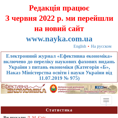
Редакція працює
З червня 2022 р. ми перейшли
на новий сайт
www.nayka.com.ua
English
•
На русском
Електронний журнал «Ефективна економіка»
включено до переліку наукових фахових видань
України з питань економіки (Категорія «Б»,
Наказ Міністерства освіти і науки України від
11.07.2019 № 975)
Toggle
.
.
.
naviga
Статистика
Ви шукали:
Л. М. Єріс