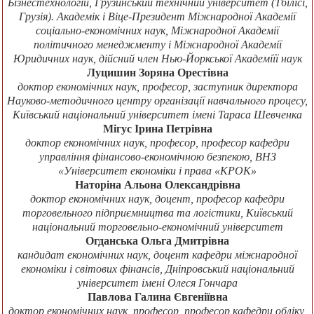
Бізнестехнологій, Грузинський технічний університет (Тбілісі,
Грузія). Академік і Віце-Президент Міжнародної Академії
соціально-економічних наук, Міжнародної Академії
політичного менеджменту і Міжнародної Академії
Юридичних наук, дійсний член Нью-Йоркської Академіїї наук
Луцишин Зоряна Орестівна
доктор економічних наук, професор, заступник директора
Науково-методичного центру організації навчального процесу,
Київський національний університет імені Тараса Шевченка
Мігус Ірина Петрівна
доктор економічних наук, професор, професор кафедри
управління фінансово-економічною безпекою, ВНЗ
«Університет економіки і права «КРОК»
Наторіна Альона Олександрівна
доктор економічних наук, доцент, професор кафедри
торговельного підприємництва та логістики, Київський
національний торговельно-економічний університет
Огданська Ольга Дмитрівна
кандидат економічних наук, доцент кафедри міжнародної
економіки і світових фінансів, Дніпровський національний
університет імені Олеся Гончара
Павлова Галина Євгеніївна
доктор економічних наук, професор, професор кафедри обліку,