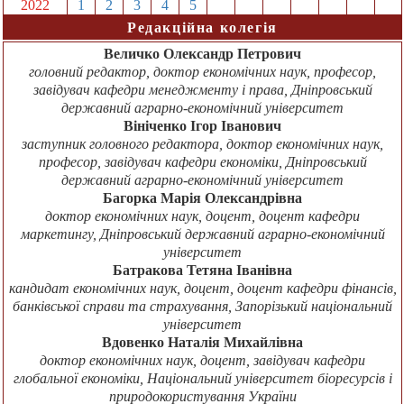
2022
1
2
3
4
5
6
7
8
9
10
11
12
Редакційна колегія
Величко Олександр Петрович
головний редактор, доктор економічних наук, професор,
завідувач кафедри менеджменту і права, Дніпровський
державний аграрно-економічний університет
Вініченко Ігор Іванович
заступник головного редактора, доктор економічних наук,
професор, завідувач кафедри економіки, Дніпровський
державний аграрно-економічний університет
Багорка Марія Олександрівна
доктор економічних наук, доцент, доцент кафедри
маркетингу, Дніпровський державний аграрно-економічний
університет
Батракова Тетяна Іванівна
кандидат економічних наук, доцент, доцент кафедри фінансів,
банківської справи та страхування, Запорізький національний
університет
Вдовенко Наталія Михайлівна
доктор економічних наук, доцент, завідувач кафедри
глобальної економіки, Національний університет біоресурсів і
природокористування України