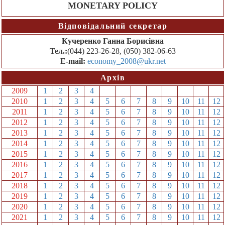
MONETARY POLICY
Відповідальний секретар
Кучеренко Ганна Борисівна
Тел.:
(044) 223-26-28, (050) 382-06-63
E-mail:
economy_2008@ukr.net
Архів
2009
1
2
3
4
5
6
7
8
9
10
11
12
2010
1
2
3
4
5
6
7
8
9
10
11
12
2011
1
2
3
4
5
6
7
8
9
10
11
12
2012
1
2
3
4
5
6
7
8
9
10
11
12
2013
1
2
3
4
5
6
7
8
9
10
11
12
2014
1
2
3
4
5
6
7
8
9
10
11
12
2015
1
2
3
4
5
6
7
8
9
10
11
12
2016
1
2
3
4
5
6
7
8
9
10
11
12
2017
1
2
3
4
5
6
7
8
9
10
11
12
2018
1
2
3
4
5
6
7
8
9
10
11
12
2019
1
2
3
4
5
6
7
8
9
10
11
12
2020
1
2
3
4
5
6
7
8
9
10
11
12
2021
1
2
3
4
5
6
7
8
9
10
11
12