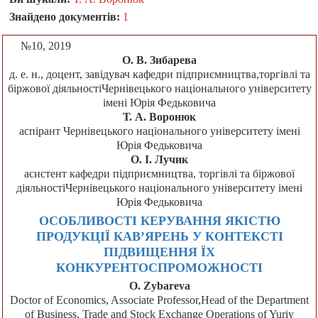
Знайдено документів:
1
№10, 2019
О. В. Зибарева
д. е. н., доцент, завідувач кафедри підприємництва,торгівлі та
біржової діяльностіЧернівецького національного університету
імені Юрія Федьковича
Т. А. Воронюк
аспірант Чернівецького національного університету імені
Юрія Федьковича
О. І. Лучик
асистент кафедри підприємництва, торгівлі та біржової
діяльностіЧернівецького національного університету імені
Юрія Федьковича
ОСОБЛИВОСТІ КЕРУВАННЯ ЯКІСТЮ
ПРОДУКЦІЇ КАВ’ЯРЕНЬ У КОНТЕКСТІ
ПІДВИЩЕННЯ ЇХ
КОНКУРЕНТОСПРОМОЖНОСТІ
O. Zybareva
Doctor of Economics, Associate Professor,Head of the Department
of Business, Trade and Stock Exchange Operations of Yuriy