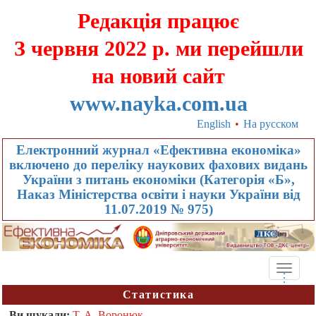
Редакція працює
З червня 2022 р. ми перейшли
на новий сайт
www.nayka.com.ua
English
•
На русском
Електронний журнал «Ефективна економіка»
включено до переліку наукових фахових видань
України з питань економіки (Категорія «Б»,
Наказ Міністерства освіти і науки України від
11.07.2019 № 975)
Toggle
.
.
.
naviga
Статистика
Ви шукали:
Т. А. Воронюк