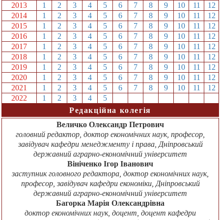
2013
1
2
3
4
5
6
7
8
9
10
11
12
2014
1
2
3
4
5
6
7
8
9
10
11
12
2015
1
2
3
4
5
6
7
8
9
10
11
12
2016
1
2
3
4
5
6
7
8
9
10
11
12
2017
1
2
3
4
5
6
7
8
9
10
11
12
2018
1
2
3
4
5
6
7
8
9
10
11
12
2019
1
2
3
4
5
6
7
8
9
10
11
12
2020
1
2
3
4
5
6
7
8
9
10
11
12
2021
1
2
3
4
5
6
7
8
9
10
11
12
2022
1
2
3
4
5
6
7
8
9
10
11
12
Редакційна колегія
Величко Олександр Петрович
головний редактор, доктор економічних наук, професор,
завідувач кафедри менеджменту і права, Дніпровський
державний аграрно-економічний університет
Вініченко Ігор Іванович
заступник головного редактора, доктор економічних наук,
професор, завідувач кафедри економіки, Дніпровський
державний аграрно-економічний університет
Багорка Марія Олександрівна
доктор економічних наук, доцент, доцент кафедри