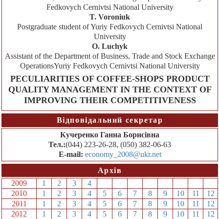
Fedkovych Cernivtsi National University
T. Voroniuk
Postgraduate student of Yuriy Fedkovych Cernivtsi National
University
O. Luchyk
Assistant of the Department of Business, Trade and Stock Exchange
OperationsYuriy Fedkovych Cernivtsi National University
PECULIARITIES OF COFFEE-SHOPS PRODUCT
QUALITY MANAGEMENT IN THE CONTEXT OF
IMPROVING THEIR COMPETITIVENESS
Відповідальний секретар
Кучеренко Ганна Борисівна
Тел.:
(044) 223-26-28, (050) 382-06-63
E-mail:
economy_2008@ukr.net
Архів
2009
1
2
3
4
5
6
7
8
9
10
11
12
2010
1
2
3
4
5
6
7
8
9
10
11
12
2011
1
2
3
4
5
6
7
8
9
10
11
12
2012
1
2
3
4
5
6
7
8
9
10
11
12